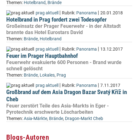
Themen:
Hotelbrand
,
Brände
|
|
prag aktuell
Rubrik:
Panorama
20.01.2018
Hotelbrand in Prag fordert zwei Todesopfer
Großeinsatz der Prager Feuerwehr - in der Altstadt
brannte das Hotel Eurostars David
Themen:
Brände
,
Hotelbrand
|
|
prag aktuell
Rubrik:
Panorama
13.12.2017
Feuer im Prager Hauptbahnhof
Feuerwehr evakuierte 600 Personen - Brand wurde
schnell gelöscht
Themen:
Brände
,
Lokales
,
Prag
|
|
prag aktuell
Rubrik:
Panorama
7.11.2017
Großbrand auf dem Asia Dragon Bazar Svatý Kříž in
Cheb
Feuer zerstört Teile des Asia-Markts in Eger -
Pyrotechnik erschwerte Löscharbeiten
Themen:
Asia-Märkte
,
Brände
,
Dragon-Markt Cheb
Blogs-Autoren