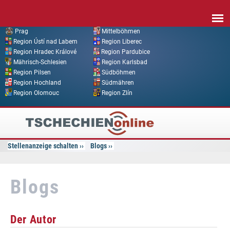
Direkt zum Inhalt
Prag
Mittelböhmen
Region Ústí nad Labem
Region Liberec
Region Hradec Králové
Region Pardubice
Mährisch-Schlesien
Region Karlsbad
Region Pilsen
Südböhmen
Region Hochland
Südmähren
Region Olomouc
Region Zlín
Tschechien
Online
Stellenanzeige schalten
Blogs
Blogs
Der Autor