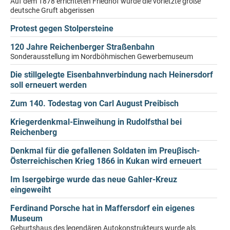
Auf dem 1878 errichteten Friedhof wurde die vorletzte große
deutsche Gruft abgerissen
Protest gegen Stolpersteine
120 Jahre Reichenberger Straßenbahn
Sonderausstellung im Nordböhmischen Gewerbemuseum
Die stillgelegte Eisenbahnverbindung nach Heinersdorf
soll erneuert werden
Zum 140. Todestag von Carl August Preibisch
Kriegerdenkmal-Einweihung in Rudolfsthal bei
Reichenberg
Denkmal für die gefallenen Soldaten im Preuβisch-
Österreichischen Krieg 1866 in Kukan wird erneuert
Im Isergebirge wurde das neue Gahler-Kreuz
eingeweiht
Ferdinand Porsche hat in Maffersdorf ein eigenes
Museum
Geburtshaus des legendären Autokonstrukteurs wurde als