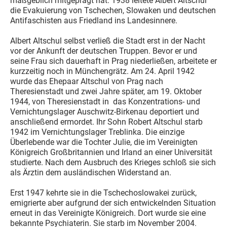
maßgeblich mitgeprägt hat. 1938 leitete Albert Altschul
die Evakuierung von Tschechen, Slowaken und deutschen
Antifaschisten aus Friedland ins Landesinnere.
Albert Altschul selbst verließ die Stadt erst in der Nacht
vor der Ankunft der deutschen Truppen. Bevor er und
seine Frau sich dauerhaft in Prag niederließen, arbeitete er
kurzzeitig noch in Münchengrätz. Am 24. April 1942
wurde das Ehepaar Altschul von Prag nach
Theresienstadt und zwei Jahre später, am 19. Oktober
1944, von Theresienstadt in das Konzentrations- und
Vernichtungslager Auschwitz-Birkenau deportiert und
anschließend ermordet. Ihr Sohn Robert Altschul starb
1942 im Vernichtungslager Treblinka. Die einzige
Überlebende war die Tochter Julie, die im Vereinigten
Königreich Großbritannien und Irland an einer Universität
studierte. Nach dem Ausbruch des Krieges schloß sie sich
als Ärztin dem ausländischen Widerstand an.
Erst 1947 kehrte sie in die Tschechoslowakei zurück,
emigrierte aber aufgrund der sich entwickelnden Situation
erneut in das Vereinigte Königreich. Dort wurde sie eine
bekannte Psychiaterin. Sie starb im November 2004.