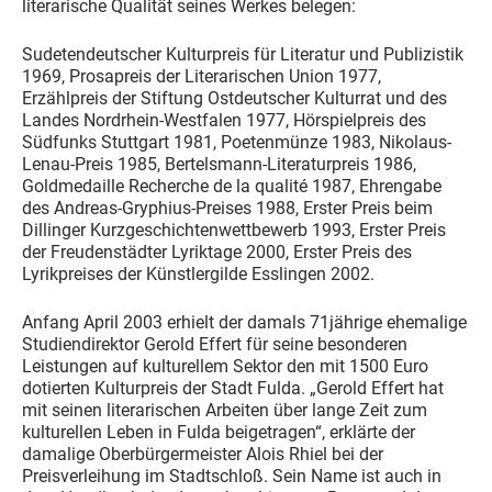
literarische Qualität seines Werkes belegen:
Sudetendeutscher Kulturpreis für Literatur und Publizistik
1969, Prosapreis der Literarischen Union 1977,
Erzählpreis der Stiftung Ostdeutscher Kulturrat und des
Landes Nordrhein-Westfalen 1977, Hörspielpreis des
Südfunks Stuttgart 1981, Poetenmünze 1983, Nikolaus-
Lenau-Preis 1985, Bertelsmann-Literaturpreis 1986,
Goldmedaille Recherche de la qualité 1987, Ehrengabe
des Andreas-Gryphius-Preises 1988, Erster Preis beim
Dillinger Kurzgeschichtenwettbewerb 1993, Erster Preis
der Freudenstädter Lyriktage 2000, Erster Preis des
Lyrikpreises der Künstlergilde Esslingen 2002.
Anfang April 2003 erhielt der damals 71jährige ehemalige
Studiendirektor Gerold Effert für seine besonderen
Leistungen auf kulturellem Sektor den mit 1500 Euro
dotierten Kulturpreis der Stadt Fulda. „Gerold Effert hat
mit seinen literarischen Arbeiten über lange Zeit zum
kulturellen Leben in Fulda beigetragen“, erklärte der
damalige Oberbürgermeister Alois Rhiel bei der
Preisverleihung im Stadtschloß. Sein Name ist auch in