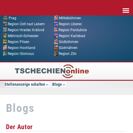
Direkt zum Inhalt
Prag
Mittelböhmen
Region Ústí nad Labem
Region Liberec
Region Hradec Králové
Region Pardubice
Mährisch-Schlesien
Region Karlsbad
Region Pilsen
Südböhmen
Region Hochland
Südmähren
Region Olomouc
Region Zlín
Tschechien
Online
Stellenanzeige schalten
Blogs
Blogs
Der Autor