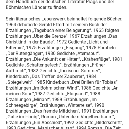
dem Handbuch der deutschen Literatur Prags und der
Böhmischen Länder zu finden.
Sein literarisches Lebenswerk beinhaltet folgende Bücher:
1964 debütierte Gerold Effert mit seinem Buch der
Erzählungen „Tagebuch einer Belagerung“. 1965 folgten
Erzählungen „Über die Grenze“, 1967 Erzählungen „Das
Christkind in der Baude“, 1972 Gedichte „Licht und
Bitternis“, 1975 Erzählungen „Eisgang“, 1978 Parabeln
„Der Rutengänger“, 1980 Gedichte „Atemspur“,
Erzählungen „Die Ankunft der Hirten“, „Krähenflüge“, 1981
Gedichte „Schattengefecht“, Erzählungen „Früher
Aufbruch“, 1982 Gedichte „Iberischer Sommer“,
Kinderbuch „Das Treffen der Zauberer“, 1984
„Spiegelwelt“, 1985 Kinderbuch „Drei Brillen für Tobias“,
Erzählungen „Im Böhmischen Wind“, 1986 Gedichte „An
meinen Sohn“,1987 Gedichte „Flugsand“, 1988
Erzählungen „Miriam“, 1989 Erzählungen „Im
Schneegebirge“, Erzählungen „Winterreise“, 1990
Erzählungen „Das fremde Mädchen“, 1991 Erzählungen
„Galle im Honig“, Roman „Unter dem Vogelbeerbaum“,
Erzählungen „Ein Abschied“, 1992 Gedichte „Bilderschrift“,
1993 Gedichte „Magischer Alltag“, 1994 Roman „Die Zeit