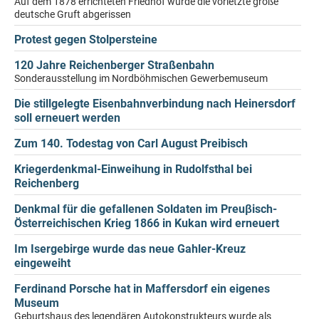
Auf dem 1878 errichteten Friedhof wurde die vorletzte große
deutsche Gruft abgerissen
Protest gegen Stolpersteine
120 Jahre Reichenberger Straßenbahn
Sonderausstellung im Nordböhmischen Gewerbemuseum
Die stillgelegte Eisenbahnverbindung nach Heinersdorf
soll erneuert werden
Zum 140. Todestag von Carl August Preibisch
Kriegerdenkmal-Einweihung in Rudolfsthal bei
Reichenberg
Denkmal für die gefallenen Soldaten im Preuβisch-
Österreichischen Krieg 1866 in Kukan wird erneuert
Im Isergebirge wurde das neue Gahler-Kreuz
eingeweiht
Ferdinand Porsche hat in Maffersdorf ein eigenes
Museum
Geburtshaus des legendären Autokonstrukteurs wurde als