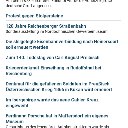
Auf dem 1878 errichteten Friedhof wurde die vorletzte große
deutsche Gruft abgerissen
Protest gegen Stolpersteine
120 Jahre Reichenberger Straßenbahn
Sonderausstellung im Nordböhmischen Gewerbemuseum
Die stillgelegte Eisenbahnverbindung nach Heinersdorf
soll erneuert werden
Zum 140. Todestag von Carl August Preibisch
Kriegerdenkmal-Einweihung in Rudolfsthal bei
Reichenberg
Denkmal für die gefallenen Soldaten im Preuβisch-
Österreichischen Krieg 1866 in Kukan wird erneuert
Im Isergebirge wurde das neue Gahler-Kreuz
eingeweiht
Ferdinand Porsche hat in Maffersdorf ein eigenes
Museum
Geburtshaus des legendären Autokonstrukteurs wurde als