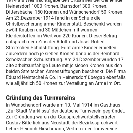
1914 als Weihnachtsgabe den Ortsarmen der Gemeinde
Heinersdorf 1000 Kronen, Bärnsdorf 300 Kronen,
Dittersbächel 150 Kronen und Wünschendorf 50 Kronen.
Am 23.Dezember 1914 fand in der Schule die
Christbescherung armer Kinder statt. Beschenkt wurden
zwölf Knaben und 30 Mädchen mit warmen
Kleiderstoffen im Wert von 220 Kronen. Dieser Betrag
entsprach dem Zins der Adolf und Josef Robert
Streitschen Schulstiftung. Fünf arme Kinder erhielten
außerdem noch je sieben Kronen bar aus der Bernhard
Scholzschen Schulstiftung. Am 24.Dezember wurden 17
alte arbeitsunfähige Leute mit je sieben Kronen aus den
beiden Streitschen Armenstiftungen beschenkt. Die Firma
Eduard Heintschel & Co. in Heinersdorf übergab ebenfalls
wie alljährlich 50 Kronen zur Verteilung an Arme im Ort.
Gründung des Turnvereins
In Wünschendorf wurde am 10. Mai 1914 im Gasthaus
„Zur Stadt Marklissa“ der deutsche Turnverein gegründet.
Zur Gründung waren der Gausprechwartstellvertreter
Gustav Bitterlich aus Neustadt, der Bezirkssprechwart
Lehrer Heinrich Hirschmann, Vertreter der Turnvereine