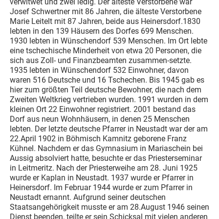
verwitwet und zwei ledig. Der älteste Verstorbene war
Josef Schwertner mit 86 Jahren, die älteste Verstorbene
Marie Leitelt mit 87 Jahren, beide aus Heinersdorf.1830
lebten in den 139 Häusern des Dorfes 699 Menschen.
1930 lebten in Wünschendorf 539 Menschen. Im Ort lebte
eine tschechische Minderheit von etwa 20 Personen, die
sich aus Zoll- und Finanzbeamten zusammen-setzte.
1935 lebten in Wünschendorf 532 Einwohner, davon
waren 516 Deutsche und 16 Tschechen. Bis 1945 gab es
hier zum größten Teil deutsche Bewohner, die nach dem
Zweiten Weltkrieg vertrieben wurden. 1991 wurden in dem
kleinen Ort 22 Einwohner registriert. 2001 bestand das
Dorf aus neun Wohnhäusern, in denen 25 Menschen
lebten. Der letzte deutsche Pfarrer in Neustadt war der am
22.April 1902 in Böhmisch Kamnitz geborene Franz
Kühnel. Nachdem er das Gymnasium in Mariaschein bei
Aussig absolviert hatte, besuchte er das Priesterseminar
in Leitmeritz. Nach der Priesterweihe am 28. Juni 1925
wurde er Kaplan in Neustadt. 1937 wurde er Pfarrer in
Heinersdorf. Im Februar 1944 wurde er zum Pfarrer in
Neustadt ernannt. Aufgrund seiner deutschen
Staatsangehörigkeit musste er am 28.August 1946 seinen
Dienst beenden, teilte er sein Schicksal mit vielen anderen