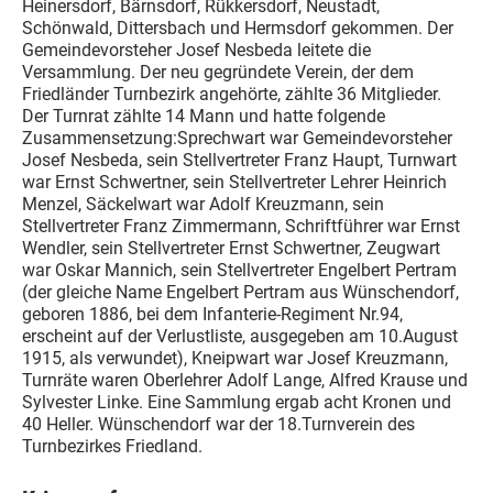
Heinersdorf, Bärnsdorf, Rükkersdorf, Neustadt,
Schönwald, Dittersbach und Hermsdorf gekommen. Der
Gemeindevorsteher Josef Nesbeda leitete die
Versammlung. Der neu gegründete Verein, der dem
Friedländer Turnbezirk angehörte, zählte 36 Mitglieder.
Der Turnrat zählte 14 Mann und hatte folgende
Zusammensetzung:Sprechwart war Gemeindevorsteher
Josef Nesbeda, sein Stellvertreter Franz Haupt, Turnwart
war Ernst Schwertner, sein Stellvertreter Lehrer Heinrich
Menzel, Säckelwart war Adolf Kreuzmann, sein
Stellvertreter Franz Zimmermann, Schriftführer war Ernst
Wendler, sein Stellvertreter Ernst Schwertner, Zeugwart
war Oskar Mannich, sein Stellvertreter Engelbert Pertram
(der gleiche Name Engelbert Pertram aus Wünschendorf,
geboren 1886, bei dem Infanterie-Regiment Nr.94,
erscheint auf der Verlustliste, ausgegeben am 10.August
1915, als verwundet), Kneipwart war Josef Kreuzmann,
Turnräte waren Oberlehrer Adolf Lange, Alfred Krause und
Sylvester Linke. Eine Sammlung ergab acht Kronen und
40 Heller. Wünschendorf war der 18.Turnverein des
Turnbezirkes Friedland.