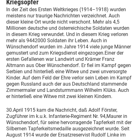
Kriegsopfer
In der Zeit des Ersten Weltkrieges (1914–1918) wurden
meistens nur traurige Nachrichten verzeichnet. Auch
dieser kleine Ort wurde nicht verschont. Mehr als 4,5
Millionen deutsche und österreichische Soldaten wurden
in diesem Krieg verwundet. Und in diesem Krieg verloren
mehr als 9442000 Soldaten ihr Leben. Auch in
Wünschendorf wurden im Jahre 1914 viele junge Männer
gemustert und zum Kriegsdienst eingezogen.Einer der
ersten Gefallenen war Landwirt und Krämer Franz
Altmann aus Ober Wünschendorf. Er fiel im Kampf gegen
Serbien und hinterließ eine Witwe und zwei unversorgte
Kinder. Auf dem Feld der Ehre verlor sein Leben im Kampf
gegen Russland auch der aus Deutschland stammende
Zimmermaler und Landsturmmann Wilhelm Klüks. Auch
er hinterließ eine Witwe mit zwei kleinen Kindern.
30.April 1915 kam die Nachricht, daß Adolf Förster,
Zugführer im k.u.k. Infanterie-Regiment Nr. 94,Maurer in
Wünschendorf, für seine hervorragende Tapferkeit mit der
Silbernen Tapferkeitsmedaille ausgezeichnet wurde. Seit
August 1914 wurde der Ersatzreservist Rudolf Linke im