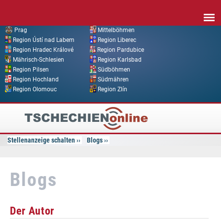
Direkt zum Inhalt
Prag
Mittelböhmen
Region Ústí nad Labem
Region Liberec
Region Hradec Králové
Region Pardubice
Mährisch-Schlesien
Region Karlsbad
Region Pilsen
Südböhmen
Region Hochland
Südmähren
Region Olomouc
Region Zlín
Tschechien
Online
Stellenanzeige schalten
Blogs
Blogs
Der Autor