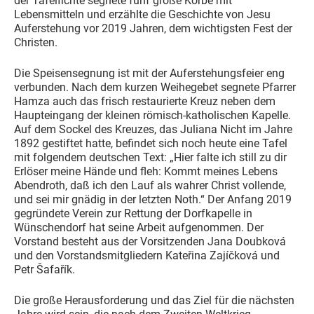
der Tafelfichte segnete fünf große Körbe mit
Lebensmitteln und erzählte die Geschichte von Jesu
Auferstehung vor 2019 Jahren, dem wichtigsten Fest der
Christen.
Die Speisensegnung ist mit der Auferstehungsfeier eng
verbunden. Nach dem kurzen Weihegebet segnete Pfarrer
Hamza auch das frisch restaurierte Kreuz neben dem
Haupteingang der kleinen römisch-katholischen Kapelle.
Auf dem Sockel des Kreuzes, das Juliana Nicht im Jahre
1892 gestiftet hatte, befindet sich noch heute eine Tafel
mit folgendem deutschen Text: „Hier falte ich still zu dir
Erlöser meine Hände und fleh: Kommt meines Lebens
Abendroth, daß ich den Lauf als wahrer Christ vollende,
und sei mir gnädig in der letzten Noth.“ Der Anfang 2019
gegründete Verein zur Rettung der Dorfkapelle in
Wünschendorf hat seine Arbeit aufgenommen. Der
Vorstand besteht aus der Vorsitzenden Jana Doubková
und den Vorstandsmitgliedern Kateřina Zajíčková und
Petr Šafařík.
Die große Herausforderung und das Ziel für die nächsten