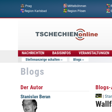
Prag
Mittelböhmen
R
Region Karlsbad
Region Pilsen
Tschechien
Online
NACHRICHTEN
BASISINFOS
VERANSTALTUNGEN
Stellenanzeige schalten
Blogs
Blogs
Der Autor
Blogs-
Stanislav Beran
|
Sta
Wallf