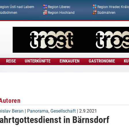
Direkt zum Inhalt
egion Ústí nad Labem
Region Liberec
Region Hradec Král
Südböhmen
Region Hochland
Südmähren
REISE
UNTERKÜNFTE
EINKAUFEN
GASTRONOMIE
KU
Autoren
nislav Beran
|
Panorama
,
Gesellschaft
| 2.9.2021
ahrtgottesdienst in Bärnsdorf