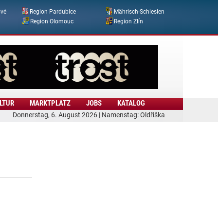
ové
Region Pardubice
Mährisch-Schlesien
Region Olomouc
Region Zlín
LTUR
MARKTPLATZ
JOBS
KATALOG
Donnerstag, 6. August 2026 | Namenstag: Oldřiška