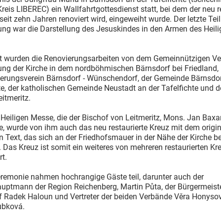
reis LIBEREC) ein Wallfahrtgottesdienst statt, bei dem der neu r
r seit zehn Jahren renoviert wird, eingeweiht wurde. Der letzte Teil
ung war die Darstellung des Jesuskindes in den Armen des Heili
rt wurden die Renovierungsarbeiten von dem Gemeinnützigen Ver
ung der Kirche in dem nordböhmischen Bärnsdorf bei Friedland,
erungsverein Bärnsdorf - Wünschendorf, der Gemeinde Bärnsdor
te, der katholischen Gemeinde Neustadt an der Tafelfichte und 
itmeritz.
Heiligen Messe, die der Bischof von Leitmeritz, Mons. Jan Baxa
te, wurde von ihm auch das neu restaurierte Kreuz mit dem origin
 Text, das sich an der Friedhofsmauer in der Nähe der Kirche be
 Das Kreuz ist somit ein weiteres von mehreren restaurierten Kr
t.
eremonie nahmen hochrangige Gäste teil, darunter auch der
auptmann der Region Reichenberg, Martin Půta, der Bürgermeist
f Radek Haloun und Vertreter der beiden Verbände Věra Honyso
ubková.