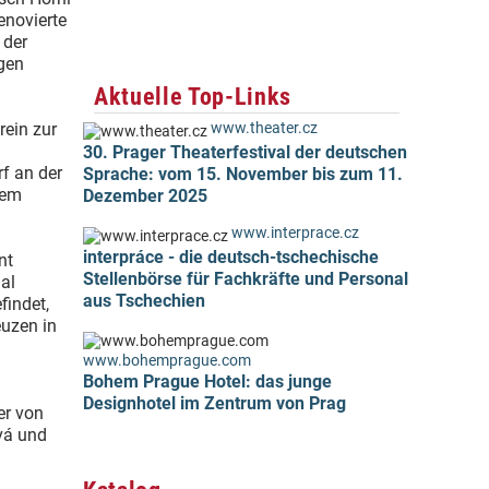
enovierte
 der
gen
Aktuelle Top-Links
ein zur
www.theater.cz
30. Prager Theaterfestival der deutschen
f an der
Sprache: vom 15. November bis zum 11.
dem
Dezember 2025
www.interprace.cz
interpráce - die deutsch-tschechische
nt
Stellenbörse für Fachkräfte und Personal
al
aus Tschechien
findet,
euzen in
www.bohemprague.com
Bohem Prague Hotel: das junge
Designhotel im Zentrum von Prag
er von
vá und