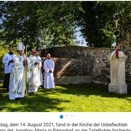
ag, dem 14. August 2021, fand in der Kirche der Unbefleckten
s der Jungfrau Maria in Bärnsdorf an der Tafelfichte (tschechi