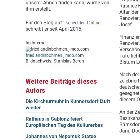
unserer Ahnen finden kann, wurde von
Řasnice K
ihm erstellt.
Altar, de
Renovier
Für den Blog auf
Tschechien
Online
Josef.
schreibt er seit April 2015.
Finanzie
Im Internet:
Renovier
Verschön
friedlandinbohmen.jimdo.com
Tafelfich
Bildnachweis:
Stanislav Beran
Bistum Le
Nach der 
Weitere Beiträge dieses
zelebrier
deutschen
Autors
gesegnet.
diesem Or
Die Kirchturmuhr in Kunnersdorf läuft
wieder
An der Z
Bezirksh
Rathaus in Gablonz feiert
Bärnsdor
Europäischen Tag des Kulturerbes
Jana Do
Johannes von Nepomuk Statue