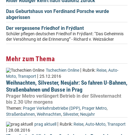
Ritter Rüdiger kehrt nach Gablonz zurück
Das Geburtshaus von Ferdinand Porsche wurde
abgerissen
Der vergessene Friedhof in Frýdlant
Schüler pflegen deutschen Friedhof in Frýdlant: “Das Geheimnis
der Versöhnung ist die Erinnerung” - Richard v. Weizsäcker
Mehr zum Thema
|
Tschechien Online
Rubrik:
Reise
,
Auto-
|
Moto, Transport
25.12.2016
Weihnachten, Silvester, Neujahr: So fahren U-Bahnen,
Straßenbahnen und Busse in Prag
Prager Metro verlängert Betrieb in der Silvesternacht
bis 2.30 Uhr morgens
Themen:
Prager Verkehrsbetriebe (DPP)
,
Prager Metro
,
Straßenbahnen
,
Weihnachten
,
Silvester
,
Neujahr
|
prag aktuell
Rubrik:
Reise
,
Auto-Moto, Transport
|
28.08.2016