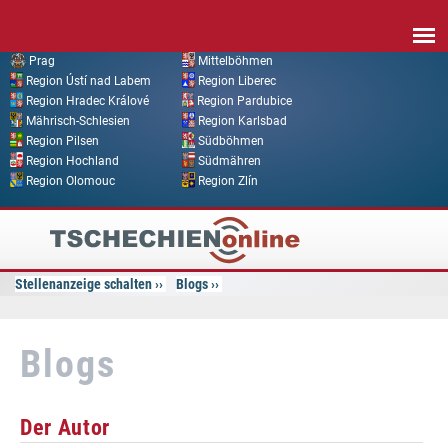
Direkt zum Inhalt
Prag
Mittelböhmen
Region Ústí nad Labem
Region Liberec
Region Hradec Králové
Region Pardubice
Mährisch-Schlesien
Region Karlsbad
Region Pilsen
Südböhmen
Region Hochland
Südmähren
Region Olomouc
Region Zlín
Tschechien
Online
Stellenanzeige schalten
Blogs
Blogs
Der Autor