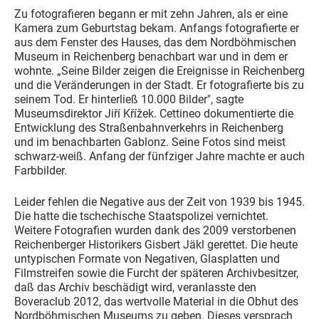
Zu fotografieren begann er mit zehn Jahren, als er eine
Kamera zum Geburtstag bekam. Anfangs fotografierte er
aus dem Fenster des Hauses, das dem Nordböhmischen
Museum in Reichenberg benachbart war und in dem er
wohnte. „Seine Bilder zeigen die Ereignisse in Reichenberg
und die Veränderungen in der Stadt. Er fotografierte bis zu
seinem Tod. Er hinterließ 10.000 Bilder", sagte
Museumsdirektor Jiří Křížek. Cettineo dokumentierte die
Entwicklung des Straßenbahnverkehrs in Reichenberg
und im benachbarten Gablonz. Seine Fotos sind meist
schwarz-weiß. Anfang der fünfziger Jahre machte er auch
Farbbilder.
Leider fehlen die Negative aus der Zeit von 1939 bis 1945.
Die hatte die tschechische Staatspolizei vernichtet.
Weitere Fotografien wurden dank des 2009 verstorbenen
Reichenberger Historikers Gisbert Jäkl gerettet. Die heute
untypischen Formate von Negativen, Glasplatten und
Filmstreifen sowie die Furcht der späteren Archivbesitzer,
daß das Archiv beschädigt wird, veranlasste den
Boveraclub 2012, das wertvolle Material in die Obhut des
Nordböhmischen Museums zu geben. Dieses versprach