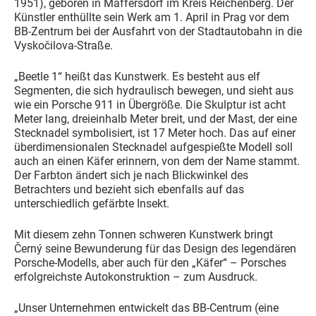
1951), geboren in Maffersdorf im Kreis Reichenberg. Der
Künstler enthüllte sein Werk am 1. April in Prag vor dem
BB-Zentrum bei der Ausfahrt von der Stadtautobahn in die
Vyskočilova-Straße.
„Beetle 1“ heißt das Kunstwerk. Es besteht aus elf
Segmenten, die sich hydraulisch bewegen, und sieht aus
wie ein Porsche 911 in Übergröße. Die Skulptur ist acht
Meter lang, dreieinhalb Meter breit, und der Mast, der eine
Stecknadel symbolisiert, ist 17 Meter hoch. Das auf einer
überdimensionalen Stecknadel aufgespießte Modell soll
auch an einen Käfer erinnern, von dem der Name stammt.
Der Farbton ändert sich je nach Blickwinkel des
Betrachters und bezieht sich ebenfalls auf das
unterschiedlich gefärbte Insekt.
Mit diesem zehn Tonnen schweren Kunstwerk bringt
Černý seine Bewunderung für das Design des legendären
Porsche-Modells, aber auch für den „Käfer“ – Porsches
erfolgreichste Autokonstruktion – zum Ausdruck.
„Unser Unternehmen entwickelt das BB-Centrum (eine