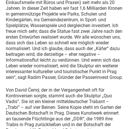
Einkaufsmeile mit Büros und Praxen) seit mehr als 20
Jahren. In dieser Zeit haben wir fast 1,6 Milliarden Kronen
in gemeinnützige Projekte wie Parks, Schulen und
Kindergärten, ins Gemeindezentrum, in Sport- und
Spielplätze, Wasserspiele und dergleichen investiert. Ich
freue mich sehr, dass die Statue fast zwei Jahre nach den
ersten Entwürfen realisiert wurde. Wir alle wünschen uns,
dass sich das Leben so schnell wie möglich wieder
normalisiert. Und ich glaube, dass auch der „Käfer“ dazu
beitragen wird, die derzeitige – eher negative –
Informationsflut leicht zu verdünnen. Und wenn sich das
Leben wieder normalisiert, wird die Skulptur ein weiterer
interessanter kultureller und touristischer Punkt in Prag
sein“, sagt Radim Passer, Gründer der Passerinvest Group.
Von David Černý, der in der Vergangenheit oft für
Kontroversen sorgte, stammt auch die Skulptur „Quo
Vadis“. Sie ist ein kleiner mitteldeutscher Trabant –
„Trabi“ – auf vier Beinen. Seine Kopie steht im Garten der
Deutschen Botschaft in Prag. Dieses Kunstwerk erinnert
an tausende Flüchtlinge aus der „DDR“, die 1989 ihre
Trabis in Prag zurückließen und in der Botschaft der