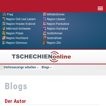
Direkt zum Inhalt
Prag
Mittelböhmen
Region Ústí nad Labem
Region Liberec
Region Hradec Králové
Region Pardubice
Mährisch-Schlesien
Region Karlsbad
Region Pilsen
Südböhmen
Region Hochland
Südmähren
Region Olomouc
Region Zlín
Tschechien
Online
Stellenanzeige schalten
Blogs
Blogs
Der Autor