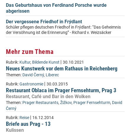
Das Geburtshaus von Ferdinand Porsche wurde
abgerissen
Der vergessene Friedhof in Frýdlant
Schüler pflegen deutschen Friedhof in Frýdlant: “Das Geheimnis
der Versöhnung ist die Erinnerung” - Richard v. Weizsäcker
Mehr zum Thema
|
Rubrik:
Kultur
,
Bildende Kunst
30.10.2021
Neues Kunstwerk vor dem Rathaus in Reichenberg
Themen:
David Černý
,
Liberec
|
Rubrik:
Gastronomie
30.03.2015
Restaurant Oblaca im Prager Fernsehturm, Prag 3
Restaurant, Café und Bar in den Wolken
Themen:
Prager Restaurants
,
Žižkov
,
Prager Fernsehturm
,
David
Černý
|
Rubrik:
Reise
16.12.2014
Briefe aus Prag - 13
Kulissen