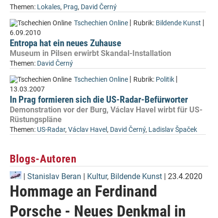
Themen:
Lokales
,
Prag
,
David Černý
|
|
Tschechien Online
Rubrik:
Bildende Kunst
6.09.2010
Entropa hat ein neues Zuhause
Museum in Pilsen erwirbt Skandal-Installation
Themen:
David Černý
|
|
Tschechien Online
Rubrik:
Politik
13.03.2007
In Prag formieren sich die US-Radar-Befürworter
Demonstration vor der Burg, Václav Havel wirbt für US-
Rüstungspläne
Themen:
US-Radar
,
Václav Havel
,
David Černý
,
Ladislav Špaček
Blogs-Autoren
|
Stanislav Beran
|
Kultur
,
Bildende Kunst
| 23.4.2020
Hommage an Ferdinand
Porsche - Neues Denkmal in