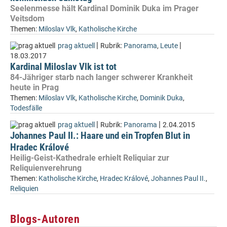
Seelenmesse hält Kardinal Dominik Duka im Prager
Veitsdom
Themen:
Miloslav Vlk
,
Katholische Kirche
|
|
prag aktuell
Rubrik:
Panorama
,
Leute
18.03.2017
Kardinal Miloslav Vlk ist tot
84-Jähriger starb nach langer schwerer Krankheit
heute in Prag
Themen:
Miloslav Vlk
,
Katholische Kirche
,
Dominik Duka
,
Todesfälle
|
|
prag aktuell
Rubrik:
Panorama
2.04.2015
Johannes Paul II.: Haare und ein Tropfen Blut in
Hradec Králové
Heilig-Geist-Kathedrale erhielt Reliquiar zur
Reliquienverehrung
Themen:
Katholische Kirche
,
Hradec Králové
,
Johannes Paul II.
,
Reliquien
Blogs-Autoren