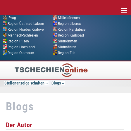
Direkt zum Inhalt
Prag
Mittelböhmen
Region Ústí nad Labem
Region Liberec
Region Hradec Králové
Region Pardubice
Mährisch-Schlesien
Region Karlsbad
Region Pilsen
Südböhmen
Region Hochland
Südmähren
Region Olomouc
Region Zlín
Tschechien
Online
Stellenanzeige schalten
Blogs
Blogs
Der Autor