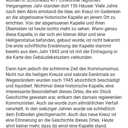
wurden in Schönwald 477 Einwohner registriert.
Vergangenes Jahr standen dort 156 Häuser. Viele Jahre
nach dem Abris entstand die Idee, ein Kreuz im Gedenken
an die abgerissene historische Kapelle an jenem Ort zu
errichten. Von der abgerissenen Kapelle und ihren
Überresten ist heute nichts mehr zu sehen. Wann genau
diese Kapelle, in der sich ein kleiner Altar und eine
Heiligenstatue befanden, gebaut wurde, ist nicht bekannt.
Die erste schriftliche Erwähnung der Kapelle stammt
bereits aus dem Jahr 1843 und ist mit der Eintragung in
die Karte des Gebäudekatasters verbunden.
Dann kam jedoch die schlimme Zeit des Kommunismus.
Nicht nur die heiligen Kreuze und sakrale Denkmale an
Wegesrändern wurden nach 1945 absichtlich beschädigt
und liquidiert. Nichtmal diese historische Kapelle, eine
interessante Besonderheit dieses Ortes, die ein Stück
Geschichte gewesen war, entkam den damals regierenden
Kommunisten. Auch sie wurde zum allmählichen Verfall
verurteilt. In den siebziger Jahren wurde sie schließlich
dem Erdboden gleichgemacht. Auch das neue Kreuz ist
eine Erinnerung an die Geschichte dieses Ortes. Heute
ahnt keiner mehr, dass da einst eine Kapelle stand.