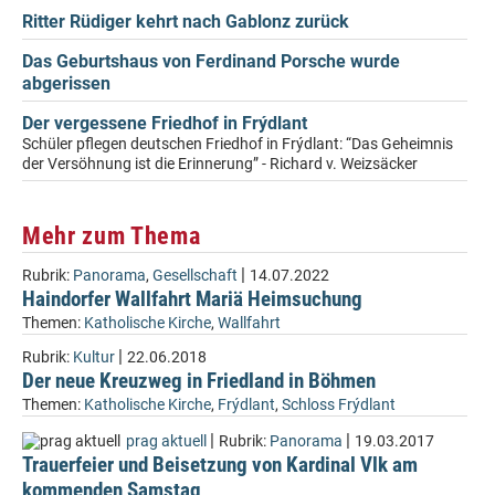
Ritter Rüdiger kehrt nach Gablonz zurück
Das Geburtshaus von Ferdinand Porsche wurde
abgerissen
Der vergessene Friedhof in Frýdlant
Schüler pflegen deutschen Friedhof in Frýdlant: “Das Geheimnis
der Versöhnung ist die Erinnerung” - Richard v. Weizsäcker
Mehr zum Thema
|
Rubrik:
Panorama
,
Gesellschaft
14.07.2022
Haindorfer Wallfahrt Mariä Heimsuchung
Themen:
Katholische Kirche
,
Wallfahrt
|
Rubrik:
Kultur
22.06.2018
Der neue Kreuzweg in Friedland in Böhmen
Themen:
Katholische Kirche
,
Frýdlant
,
Schloss Frýdlant
|
|
prag aktuell
Rubrik:
Panorama
19.03.2017
Trauerfeier und Beisetzung von Kardinal Vlk am
kommenden Samstag