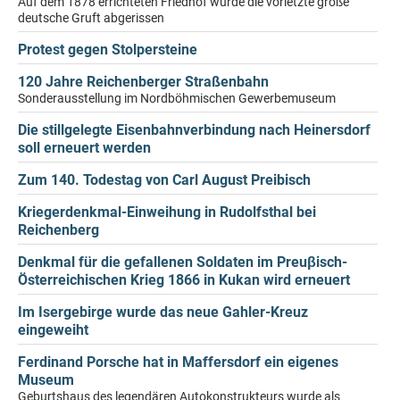
Auf dem 1878 errichteten Friedhof wurde die vorletzte große
deutsche Gruft abgerissen
Protest gegen Stolpersteine
120 Jahre Reichenberger Straßenbahn
Sonderausstellung im Nordböhmischen Gewerbemuseum
Die stillgelegte Eisenbahnverbindung nach Heinersdorf
soll erneuert werden
Zum 140. Todestag von Carl August Preibisch
Kriegerdenkmal-Einweihung in Rudolfsthal bei
Reichenberg
Denkmal für die gefallenen Soldaten im Preuβisch-
Österreichischen Krieg 1866 in Kukan wird erneuert
Im Isergebirge wurde das neue Gahler-Kreuz
eingeweiht
Ferdinand Porsche hat in Maffersdorf ein eigenes
Museum
Geburtshaus des legendären Autokonstrukteurs wurde als