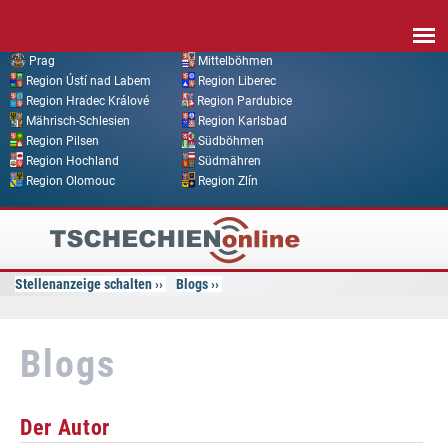
Direkt zum Inhalt
Prag
Mittelböhmen
Region Ústí nad Labem
Region Liberec
Region Hradec Králové
Region Pardubice
Mährisch-Schlesien
Region Karlsbad
Region Pilsen
Südböhmen
Region Hochland
Südmähren
Region Olomouc
Region Zlín
Tschechien
Online
Stellenanzeige schalten
Blogs
Blogs
Der Autor