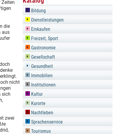
Katalog
r Zeiten
ftigen
Bildung
Dienstleistungen
n die
Einkaufen
h aus
uufer
Freizeit, Sport
Gastronomie
Gesellschaft
 doch
Gesundheit
 denke
Immobilien
erklingt.
noch nicht
Institutionen
singen
 sich
Kultur
h,
Kurorte
Nachtleben
it zwei
Sprachenservice
ßte
drid,
Tourismus