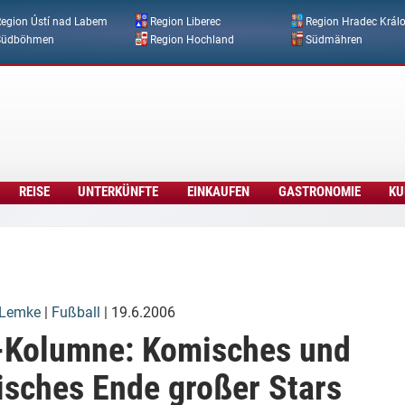
Direkt zum Inhalt
egion Ústí nad Labem
Region Liberec
Region Hradec Král
Südböhmen
Region Hochland
Südmähren
REISE
UNTERKÜNFTE
EINKAUFEN
GASTRONOMIE
KU
 Lemke
|
Fußball
| 19.6.2006
Kolumne: Komisches und
isches Ende großer Stars