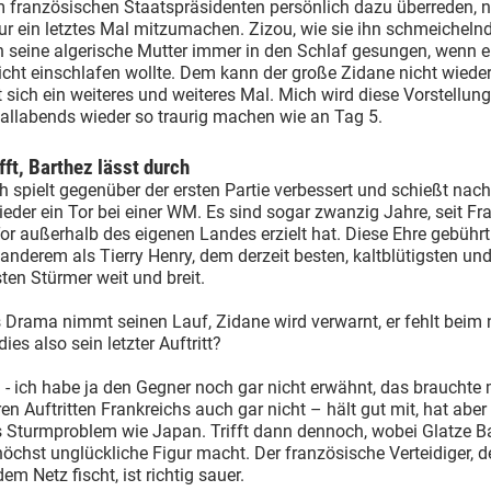
 französischen Staatspräsidenten persönlich dazu überreden, 
ur ein letztes Mal mitzumachen. Zizou, wie sie ihn schmeicheln
n seine algerische Mutter immer in den Schlaf gesungen, wenn e
cht einschlafen wollte. Dem kann der große Zidane nicht wiede
 sich ein weiteres und weiteres Mal. Mich wird diese Vorstellu
allabends wieder so traurig machen wie an Tag 5.
fft, Barthez lässt durch
h spielt gegenüber der ersten Partie verbessert und schießt nach
eder ein Tor bei einer WM. Es sind sogar zwanzig Jahre, seit Fr
r außerhalb des eigenen Landes erzielt hat. Diese Ehre gebührt
nderem als Tierry Henry, dem derzeit besten, kaltblütigsten un
ten Stürmer weit und breit.
 Drama nimmt seinen Lauf, Zidane wird verwarnt, er fehlt beim
 dies also sein letzter Auftritt?
- ich habe ja den Gegner noch gar nicht erwähnt, das brauchte
ren Auftritten Frankreichs auch gar nicht – hält gut mit, hat aber
s Sturmproblem wie Japan. Trifft dann dennoch, wobei Glatze B
höchst unglückliche Figur macht. Der französische Verteidiger, d
em Netz fischt, ist richtig sauer.