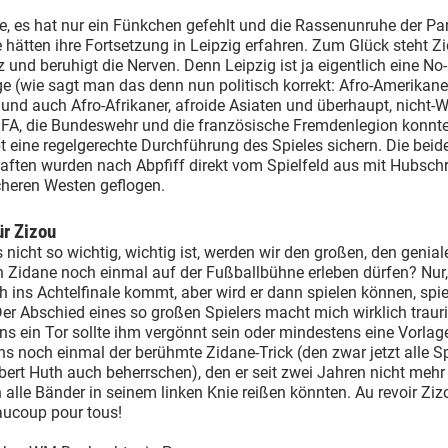
e, es hat nur ein Fünkchen gefehlt und die Rassenunruhe der Par
 hätten ihre Fortsetzung in Leipzig erfahren. Zum Glück steht Z
 und beruhigt die Nerven. Denn Leipzig ist ja eigentlich eine No
ge (wie sagt man das denn nun politisch korrekt: Afro-Amerikaner
und auch Afro-Afrikaner, afroide Asiaten und überhaupt, nicht-W
IFA, die Bundeswehr und die französische Fremdenlegion konnte
 eine regelgerechte Durchführung des Spieles sichern. Die beid
ften wurden nach Abpfiff direkt vom Spielfeld aus mit Hubsch
cheren Westen geflogen.
ür Zizou
s nicht so wichtig, wichtig ist, werden wir den großen, den genial
n Zidane noch einmal auf der Fußballbühne erleben dürfen? Nur
h ins Achtelfinale kommt, aber wird er dann spielen können, spi
er Abschied eines so großen Spielers macht mich wirklich trauri
s ein Tor sollte ihm vergönnt sein oder mindestens eine Vorlag
s noch einmal der berühmte Zidane-Trick (den zwar jetzt alle Sp
ert Huth auch beherrschen), den er seit zwei Jahren nicht mehr 
 alle Bänder in seinem linken Knie reißen könnten. Au revoir Ziz
aucoup pour tous!