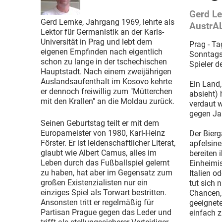
Gerd Le
Gerd Lemke, Jahrgang 1969, lehrte als
AustrAL
Lektor für Germanistik an der Karls-
Universität in Prag und lebt dem
Prag - Ta
eigenen Empfinden nach eigentlich
Sonntagsz
schon zu lange in der tschechischen
Spieler d
Hauptstadt. Nach einem zweijährigen
Auslandsaufenthalt im Kosovo kehrte
Ein Land
er dennoch freiwillig zum "Mütterchen
absieht) 
mit den Krallen" an die Moldau zurück.
verdaut w
gegen Jap
Seinen Geburtstag teilt er mit dem
Europameister von 1980, Karl-Heinz
Der Bierg
Förster. Er ist leidenschaftlicher Literat,
apfelsine
glaubt wie Albert Camus, alles im
bereiten 
Leben durch das Fußballspiel gelernt
Einheimis
zu haben, hat aber im Gegensatz zum
Italien o
großen Existenzialisten nur ein
tut sich 
einziges Spiel als Torwart bestritten.
Chancen, 
Ansonsten tritt er regelmäßig für
geeignete
Partisan Prague gegen das Leder und
einfach 