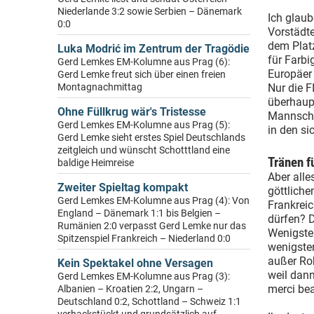
Niederlande 3:2 sowie Serbien – Dänemark
Ich glaub
0:0
Vorstädte
dem Platz
Luka Modrić im Zentrum der Tragödie
für Farbi
Gerd Lemkes EM-Kolumne aus Prag (6):
Europäer 
Gerd Lemke freut sich über einen freien
Montagnachmittag
Nur die F
überhaupt
Ohne Füllkrug wär's Tristesse
Mannscha
Gerd Lemkes EM-Kolumne aus Prag (5):
in den si
Gerd Lemke sieht erstes Spiel Deutschlands
zeitgleich und wünscht Schotttland eine
Tränen f
baldige Heimreise
Aber alle
Zweiter Spieltag kompakt
göttliche
Gerd Lemkes EM-Kolumne aus Prag (4): Von
Frankreic
England – Dänemark 1:1 bis Belgien –
dürfen? D
Rumänien 2:0 verpasst Gerd Lemke nur das
Wenigsten
Spitzenspiel Frankreich – Niederland 0:0
wenigsten
außer Rob
Kein Spektakel ohne Versagen
weil dann
Gerd Lemkes EM-Kolumne aus Prag (3):
merci be
Albanien – Kroatien 2:2, Ungarn –
Deutschland 0:2, Schottland – Schweiz 1:1