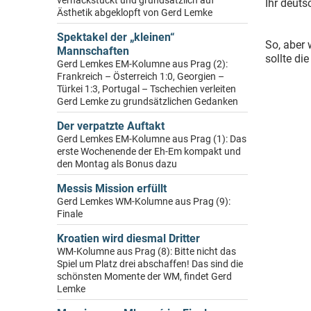
verhackstückt und grundsätzlich auf
Ihr deut
Ästhetik abgeklopft von Gerd Lemke
Spektakel der „kleinen“
So, aber
Mannschaften
sollte di
Gerd Lemkes EM-Kolumne aus Prag (2):
Frankreich – Österreich 1:0, Georgien –
Türkei 1:3, Portugal – Tschechien verleiten
Gerd Lemke zu grundsätzlichen Gedanken
Der verpatzte Auftakt
Gerd Lemkes EM-Kolumne aus Prag (1): Das
erste Wochenende der Eh-Em kompakt und
den Montag als Bonus dazu
Messis Mission erfüllt
Gerd Lemkes WM-Kolumne aus Prag (9):
Finale
Kroatien wird diesmal Dritter
WM-Kolumne aus Prag (8): Bitte nicht das
Spiel um Platz drei abschaffen! Das sind die
schönsten Momente der WM, findet Gerd
Lemke