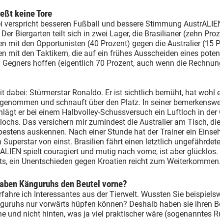
ießt keine Tore
ei verspricht besseren Fußball und bessere Stimmung AustrALIEN
. Der Biergarten teilt sich in zwei Lager, die Brasilianer (zehn Pro
 mit den Opportunisten (40 Prozent) gegen die Australier (15 P
mit den Taktikern, die auf ein frühes Ausscheiden eines potent
 Gegners hoffen (eigentlich 70 Prozent, auch wenn die Rechnun
t dabei: Stürmerstar Ronaldo. Er ist sichtlich bemüht, hat wohl 
genommen und schnauft über den Platz. In seiner bemerkenswe
lägt er bei einem Halbvolley-Schussversuch ein Luftloch in der
ochs. Das versichern mir zumindest die Australier am Tisch, die
bestens auskennen. Nach einer Stunde hat der Trainer ein Eins
n Superstar von einst. Brasilien fährt einen letztlich ungefährdet
rALIEN spielt couragiert und mutig nach vorne, ist aber glücklos
hts, ein Unentschieden gegen Kroatien reicht zum Weiterkommen
aben Känguruhs den Beutel vorne?
rfahre ich Interessantes aus der Tierwelt. Wussten Sie beispiels
guruhs nur vorwärts hüpfen können? Deshalb haben sie ihren B
e und nicht hinten, was ja viel praktischer wäre (sogenanntes 