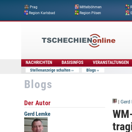
Prag
Mittelböhmen
R
Region Karlsbad
Region Pilsen
Tschechien
Online
NACHRICHTEN
BASISINFOS
VERANSTALTUNGEN
Stellenanzeige schalten
Blogs
Blogs
Der Autor
|
Gerd
WM-
Gerd Lemke
trag