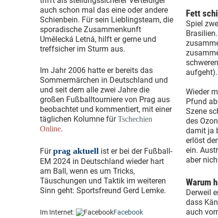
trifft als stellungssicherer Verteidiger
auch schon mal das eine oder andere
Fett sch
Schienbein. Für sein Lieblingsteam, die
Spiel zw
sporadische Zusammenkunft
Brasilien
Umělecká Letná, hilft er gerne und
zusammen
treffsicher im Sturm aus.
zusammen 
schweren
Im Jahr 2006 hatte er bereits das
aufgeht).
Sommermärchen in Deutschland und
und seit dem alle zwei Jahre die
Wieder mi
großen Fußballtourniere von Prag aus
Pfund ab
beobachtet und kommentiert, mit einer
Szene sch
täglichen Kolumne für
Tschechien
des Ozonl
.
Online
damit ja 
erlöst de
ein. Aust
prag aktuell
Für
ist er bei der Fußball-
aber nic
EM 2024 in Deutschland wieder hart
am Ball, wenn es um Tricks,
Täuschungen und Taktik im weiteren
Warum h
Sinn geht: Sportsfreund Gerd Lemke.
Derweil e
dass Kän
auch vorn
Im Internet:
Facebook