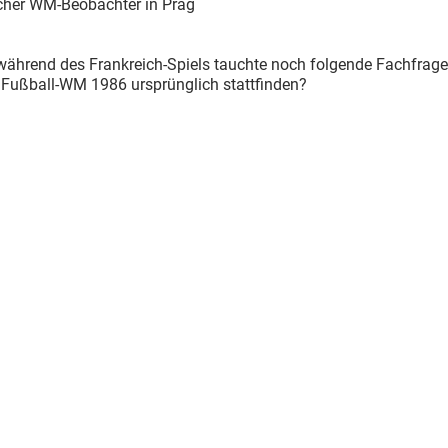
scher WM-Beobachter in Prag
 während des Frankreich-Spiels tauchte noch folgende Fachfrag
e Fußball-WM 1986 ursprünglich stattfinden?