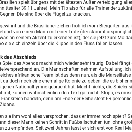
 Brasilien spielt übrigens mit der ältesten Außenverteidigung alle
nittsalter 39,11 Jahre). Mein Tip also für alle Trainer der zukün
-Gegner: Die sind über die Flügel zu knacken.
 gewinnt und die Brasilianer ziehen fröhlich vom Biergarten aus i
eführt von einem Mann mit einer Tröte (der stammt ursprünglic
was an seinem Akzent zu erkennen ist), der sie jetzt zum Molda
 wo sie sich einzeln über die Klippe in den Fluss fallen lassen.
ik des Abschieds
e Spiel des Abends macht mich wieder sehr traurig. Dabei fängt
vielversprechend an. Die Mannschaften nehmen Aufstellung, ich
elches afrikanische Team ist das denn nun, als die Marseillaise 
t da doch noch eine ehemalige Kolonie zu geben, die es bisher 
eigenen Nationalhymne gebracht hat. Macht nichts, die Spieler 
t mit, können wahrscheinlich den Text gar nicht. Stopp, es muss
Frankreich handeln, denn am Ende der Reihe steht ER persönlic
 Zidane.
 sie ihm wohl alles versprochen, dass er immer noch spielt? Se
nn dieser Mann keinen Schritt in Fußballschuhen tun, ohne grö
 zu empfinden. Seit zwei Jahren lässt er sich erst von Real Ma