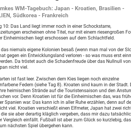
mkes WM-Tagebuch: Japan - Kroatien, Brasilien -
IEN, Südkorea - Frankreich
g 10: Das Land liegt immer noch in einer Schockstarre,
eitungen erscheinen ohne Titel, nur mit einem riesengroßen Fot
er Einheimischen liegt erschossen auf dem Schlachtfeld.
, das niemals eigene Kolonien besaß (wenn man mal von der Sl
hat gegen ein Entwicklungsland verloren - so was muss erst ein
erden. Da tröstet auch die Schadenfreude über das Nullnull von
an nicht viel.
arten ist fast leer. Zwischen dem Kies liegen noch einzelne
nfarbene Federn (siehe Tag 8). Kroaten sind kaum in der Stadt. 
ihre heimischen Strände auf die Touristensaison und den Anstu
chen vor. Denn Kroatien ist für die Einheimischen das, was früh
der Spanien war. Das kann ich in aller Ruhe erzählen, denn auf d
nicht viel. Kroatien verschießt einen Elfmeter, Japan hat zwei rich
die sie aber derartig kläglich vergeben, dass mir dazu tatsächli
r Vergleich einfällt. Fußball ist aber zum Glück so kurzlebig, das
zum nächsten Spiel übergehen kann.