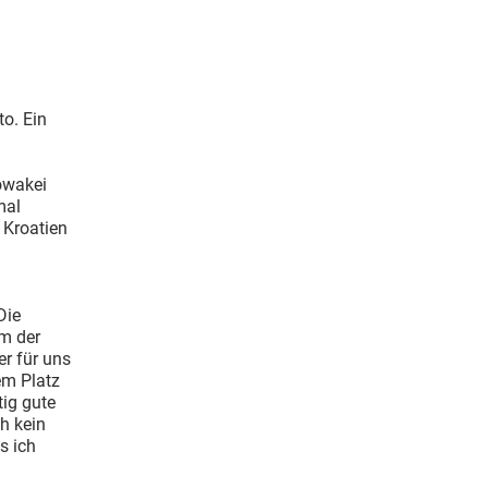
o. Ein
owakei
mal
 Kroatien
Die
rm der
er für uns
em Platz
tig gute
ch kein
s ich