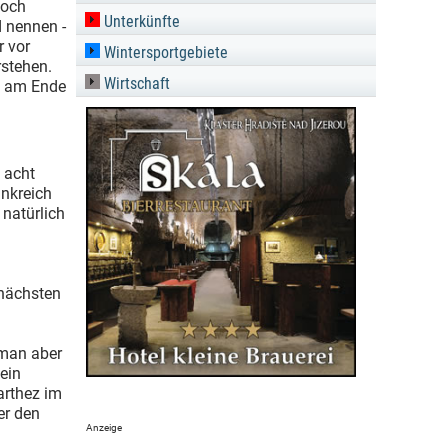
noch
Unterkünfte
d nennen -
r vor
Wintersportgebiete
rstehen.
Wirtschaft
ng am Ende
 acht
ankreich
 natürlich
d
 nächsten
 man aber
 ein
arthez im
er den