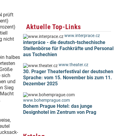
 prüft
zent)
Aktuelle Top-Links
rozent)
iell
www.interprace.cz
g nicht
interpráce - die deutsch-tschechische
Stellenbörse für Fachkräfte und Personal
aus Tschechien
ein halbes
rtesten
www.theater.cz
 Größe
30. Prager Theaterfestival der deutschen
 sich
Sprache: vom 15. November bis zum 11.
ehen und
Dezember 2025
en Sieg
. Macht
.
www.bohemprague.com
Bohem Prague Hotel: das junge
Designhotel im Zentrum von Prag
weise,
eutel
Rucksack-