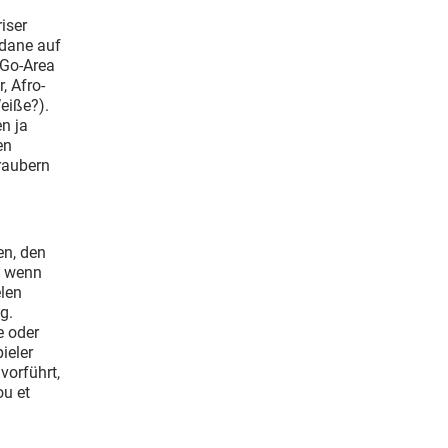
iser
idane auf
-Go-Area
, Afro-
eiße?).
n ja
en
raubern
en, den
, wenn
elen
g.
e oder
ieler
vorführt,
ou et