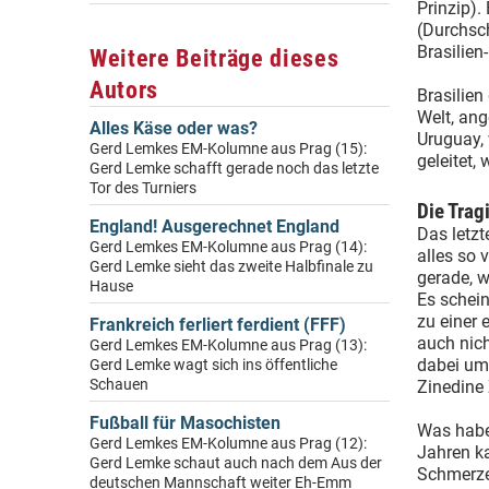
Prinzip).
(Durchsch
Brasilien
Weitere Beiträge dieses
Autors
Brasilien
Welt, ang
Alles Käse oder was?
Uruguay, 
Gerd Lemkes EM-Kolumne aus Prag (15):
geleitet,
Gerd Lemke schafft gerade noch das letzte
Tor des Turniers
Die Trag
England! Ausgerechnet England
Das letzt
Gerd Lemkes EM-Kolumne aus Prag (14):
alles so 
Gerd Lemke sieht das zweite Halbfinale zu
gerade, w
Hause
Es schein
zu einer 
Frankreich ferliert ferdient (FFF)
auch nich
Gerd Lemkes EM-Kolumne aus Prag (13):
dabei um 
Gerd Lemke wagt sich ins öffentliche
Schauen
Zinedine
Fußball für Masochisten
Was haben
Gerd Lemkes EM-Kolumne aus Prag (12):
Jahren ka
Gerd Lemke schaut auch nach dem Aus der
Schmerzen
deutschen Mannschaft weiter Eh-Emm