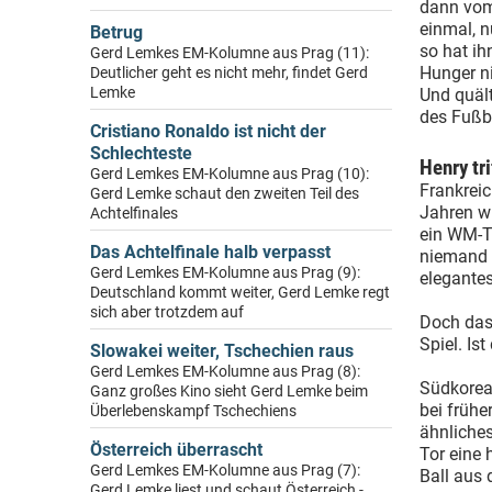
dann vom
einmal, n
Betrug
so hat ih
Gerd Lemkes EM-Kolumne aus Prag (11):
Hunger ni
Deutlicher geht es nicht mehr, findet Gerd
Lemke
Und quält
des Fußb
Cristiano Ronaldo ist nicht der
Schlechteste
Henry tri
Gerd Lemkes EM-Kolumne aus Prag (10):
Frankreic
Gerd Lemke schaut den zweiten Teil des
Jahren wi
Achtelfinales
ein WM-To
Das Achtelfinale halb verpasst
niemand a
Gerd Lemkes EM-Kolumne aus Prag (9):
elegantes
Deutschland kommt weiter, Gerd Lemke regt
sich aber trotzdem auf
Doch das
Spiel. Ist
Slowakei weiter, Tschechien raus
Gerd Lemkes EM-Kolumne aus Prag (8):
Südkorea 
Ganz großes Kino sieht Gerd Lemke beim
bei frühe
Überlebenskampf Tschechiens
ähnliche
Österreich überrascht
Tor eine 
Gerd Lemkes EM-Kolumne aus Prag (7):
Ball aus d
Gerd Lemke liest und schaut Österreich -