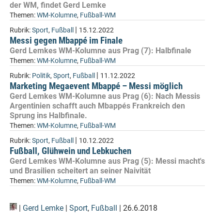
der WM, findet Gerd Lemke
Themen:
WM-Kolumne
,
Fußball-WM
|
Rubrik:
Sport
,
Fußball
15.12.2022
Messi gegen Mbappé im Finale
Gerd Lemkes WM-Kolumne aus Prag (7): Halbfinale
Themen:
WM-Kolumne
,
Fußball-WM
|
Rubrik:
Politik
,
Sport
,
Fußball
11.12.2022
Marketing Megaevent Mbappé – Messi möglich
Gerd Lemkes WM-Kolumne aus Prag (6): Nach Messis
Argentinien schafft auch Mbappés Frankreich den
Sprung ins Halbfinale.
Themen:
WM-Kolumne
,
Fußball-WM
|
Rubrik:
Sport
,
Fußball
10.12.2022
Fußball, Glühwein und Lebkuchen
Gerd Lemkes WM-Kolumne aus Prag (5): Messi macht's
und Brasilien scheitert an seiner Naivität
Themen:
WM-Kolumne
,
Fußball-WM
|
Gerd Lemke
|
Sport
,
Fußball
| 26.6.2018