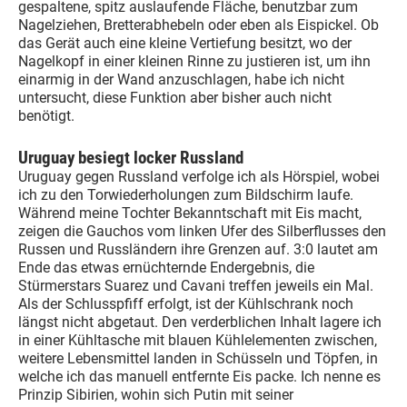
gespaltene, spitz auslaufende Fläche, benutzbar zum
Nagelziehen, Bretterabhebeln oder eben als Eispickel. Ob
das Gerät auch eine kleine Vertiefung besitzt, wo der
Nagelkopf in einer kleinen Rinne zu justieren ist, um ihn
einarmig in der Wand anzuschlagen, habe ich nicht
untersucht, diese Funktion aber bisher auch nicht
benötigt.
Uruguay besiegt locker Russland
Uruguay gegen Russland verfolge ich als Hörspiel, wobei
ich zu den Torwiederholungen zum Bildschirm laufe.
Während meine Tochter Bekanntschaft mit Eis macht,
zeigen die Gauchos vom linken Ufer des Silberflusses den
Russen und Russländern ihre Grenzen auf. 3:0 lautet am
Ende das etwas ernüchternde Endergebnis, die
Stürmerstars Suarez und Cavani treffen jeweils ein Mal.
Als der Schlusspfiff erfolgt, ist der Kühlschrank noch
längst nicht abgetaut. Den verderblichen Inhalt lagere ich
in einer Kühltasche mit blauen Kühlelementen zwischen,
weitere Lebensmittel landen in Schüsseln und Töpfen, in
welche ich das manuell entfernte Eis packe. Ich nenne es
Prinzip Sibirien, wohin sich Putin mit seiner