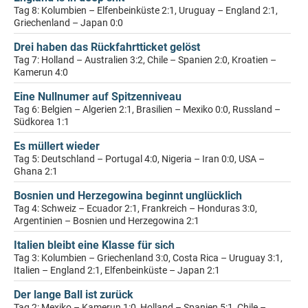
Tag 8: Kolumbien – Elfenbeinküste 2:1, Uruguay – England 2:1,
Griechenland – Japan 0:0
Drei haben das Rückfahrtticket gelöst
Tag 7: Holland – Australien 3:2, Chile – Spanien 2:0, Kroatien –
Kamerun 4:0
Eine Nullnumer auf Spitzenniveau
Tag 6: Belgien – Algerien 2:1, Brasilien – Mexiko 0:0, Russland –
Südkorea 1:1
Es müllert wieder
Tag 5: Deutschland – Portugal 4:0, Nigeria – Iran 0:0, USA –
Ghana 2:1
Bosnien und Herzegowina beginnt unglücklich
Tag 4: Schweiz – Ecuador 2:1, Frankreich – Honduras 3:0,
Argentinien – Bosnien und Herzegowina 2:1
Italien bleibt eine Klasse für sich
Tag 3: Kolumbien – Griechenland 3:0, Costa Rica – Uruguay 3:1,
Italien – England 2:1, Elfenbeinküste – Japan 2:1
Der lange Ball ist zurück
Tag 2: Mexiko – Kamerun 1:0, Holland – Spanien 5:1, Chile –