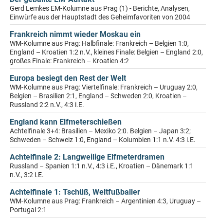
Gerd Lemkes EM-Kolumne aus Prag (1) - Berichte, Analysen,
Einwürfe aus der Hauptstadt des Geheimfavoriten von 2004
Frankreich nimmt wieder Moskau ein
WM-Kolumne aus Prag: Halbfinale: Frankreich – Belgien 1:0,
England – Kroatien 1:2 n.V., kleines Finale: Belgien – England 2:0,
großes Finale: Frankreich – Kroatien 4:2
Europa besiegt den Rest der Welt
WM-Kolumne aus Prag: Viertelfinale: Frankreich – Uruguay 2:0,
Belgien – Brasilien 2:1, England – Schweden 2:0, Kroatien –
Russland 2:2 n.V., 4:3 i.E.
England kann Elfmeterschießen
Achtelfinale 3+4: Brasilien – Mexiko 2:0. Belgien – Japan 3:2;
Schweden – Schweiz 1:0, England – Kolumbien 1:1 n.V. 4:3 i.E.
Achtelfinale 2: Langweilige Elfmeterdramen
Russland – Spanien 1:1 n.V., 4:3 i.E., Kroatien – Dänemark 1:1
n.V., 3:2 i.E.
Achtelfinale 1: Tschüß, Weltfußballer
WM-Kolumne aus Prag: Frankreich – Argentinien 4:3, Uruguay –
Portugal 2:1