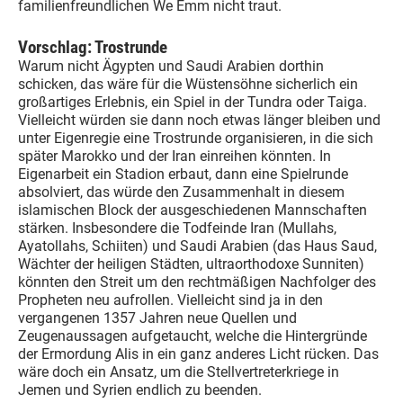
familienfreundlichen We Emm nicht traut.
Vorschlag: Trostrunde
Warum nicht Ägypten und Saudi Arabien dorthin
schicken, das wäre für die Wüstensöhne sicherlich ein
großartiges Erlebnis, ein Spiel in der Tundra oder Taiga.
Vielleicht würden sie dann noch etwas länger bleiben und
unter Eigenregie eine Trostrunde organisieren, in die sich
später Marokko und der Iran einreihen könnten. In
Eigenarbeit ein Stadion erbaut, dann eine Spielrunde
absolviert, das würde den Zusammenhalt in diesem
islamischen Block der ausgeschiedenen Mannschaften
stärken. Insbesondere die Todfeinde Iran (Mullahs,
Ayatollahs, Schiiten) und Saudi Arabien (das Haus Saud,
Wächter der heiligen Städten, ultraorthodoxe Sunniten)
könnten den Streit um den rechtmäßigen Nachfolger des
Propheten neu aufrollen. Vielleicht sind ja in den
vergangenen 1357 Jahren neue Quellen und
Zeugenaussagen aufgetaucht, welche die Hintergründe
der Ermordung Alis in ein ganz anderes Licht rücken. Das
wäre doch ein Ansatz, um die Stellvertreterkriege in
Jemen und Syrien endlich zu beenden.