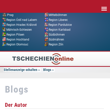
Direkt zum Inhalt
Prag
Mittelböhmen
Region Ústí nad Labem
Region Liberec
Region Hradec Králové
Region Pardubice
Mährisch-Schlesien
Region Karlsbad
Region Pilsen
Südböhmen
Region Hochland
Südmähren
Region Olomouc
Region Zlín
Tschechien
Online
Stellenanzeige schalten
Blogs
Blogs
Der Autor