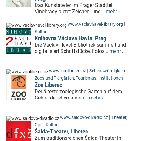
Das Kunstatelier im Prager Stadtteil
Vinohrady bietet Zeichen- und...
mehr ›
|
www.vaclavhavel-library.org
Kultur
Knihovna Václava Havla, Prag
Die Václav-Havel-Bibliothek sammelt und
digitalisiert Schriftstücke, Fotos...
mehr ›
|
www.zooliberec.cz
Sehenswürdigkeiten
,
Zoos und Tiergärten
,
Tourismus
,
Institutionen
Zoo Liberec
Der älteste zoologische Garten auf dem
Gebiet der ehemaligen...
mehr ›
|
www.saldovo-divadlo.cz
Theater,
Oper
,
Kultur
Šalda-Theater, Liberec
Zum traditionsreichen Šalda-Theater in