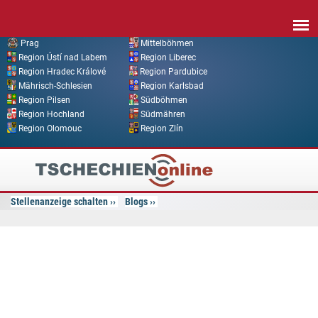
Direkt zum Inhalt
Prag
Mittelböhmen
Region Ústí nad Labem
Region Liberec
Region Hradec Králové
Region Pardubice
Mährisch-Schlesien
Region Karlsbad
Region Pilsen
Südböhmen
Region Hochland
Südmähren
Region Olomouc
Region Zlín
Tschechien
Online
Stellenanzeige schalten
Blogs