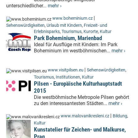
unterschiedlicher...
mehr ›
|
www.boheminium.cz
Sehenswürdigkeiten
,
Urlaub mit Kindern
,
Freizeit- und
Erlebnisparks
,
Tourismus
,
Kurorte
,
Kultur
Park Boheminium, Marienbad
Ideal für Ausflüge mit Kindern: Im Park
Boheminium im westböhmischen...
mehr ›
|
www.visitpilsen.eu
Sehenswürdigkeiten
,
Tourismus
,
Institutionen
,
Kultur
Pilsen - Europäische Kulturhauptstadt
2015
Die westböhmische Metropole Pilsen gehört
zu den interessantesten Städten...
mehr ›
|
www.malovanikresleni.cz
Bildung
,
Kultur
Kunstatelier für Zeichen- und Malkurse,
Prag