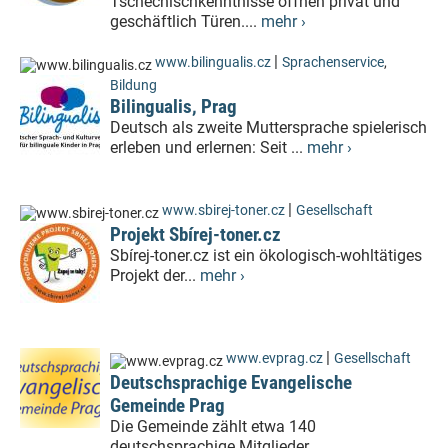
Tschechischkenntnisse öffnen privat und
geschäftlich Türen....
mehr ›
|
www.bilingualis.cz
Sprachenservice
,
Bildung
Bilingualis, Prag
Deutsch als zweite Muttersprache spielerisch
erleben und erlernen: Seit ...
mehr ›
|
www.sbirej-toner.cz
Gesellschaft
Projekt Sbírej-toner.cz
Sbírej-toner.cz ist ein ökologisch-wohltätiges
Projekt der...
mehr ›
|
www.evprag.cz
Gesellschaft
Deutschsprachige Evangelische
Gemeinde Prag
Die Gemeinde zählt etwa 140
deutschsprachige Mitglieder