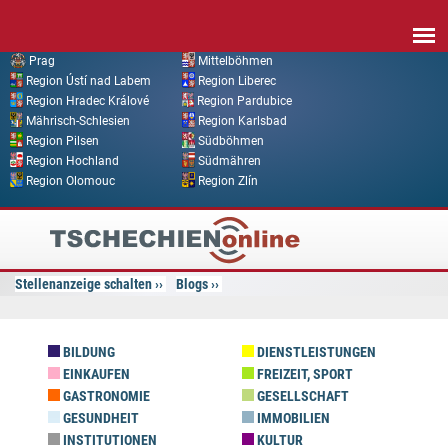
Direkt zum Inhalt
Prag
Mittelböhmen
Region Ústí nad Labem
Region Liberec
Region Hradec Králové
Region Pardubice
Mährisch-Schlesien
Region Karlsbad
Region Pilsen
Südböhmen
Region Hochland
Südmähren
Region Olomouc
Region Zlín
Tschechien
Online
Stellenanzeige schalten
Blogs
BILDUNG
DIENSTLEISTUNGEN
EINKAUFEN
FREIZEIT, SPORT
GASTRONOMIE
GESELLSCHAFT
GESUNDHEIT
IMMOBILIEN
INSTITUTIONEN
KULTUR