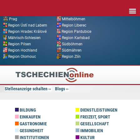
Direkt zum Inhalt
Prag
Mittelböhmen
Region Ústí nad Labem
Region Liberec
Region Hradec Králové
Region Pardubice
Mährisch-Schlesien
Region Karlsbad
Region Pilsen
Südböhmen
Region Hochland
Südmähren
Region Olomouc
Region Zlín
Tschechien
Online
Stellenanzeige schalten
Blogs
BILDUNG
DIENSTLEISTUNGEN
EINKAUFEN
FREIZEIT, SPORT
GASTRONOMIE
GESELLSCHAFT
GESUNDHEIT
IMMOBILIEN
INSTITUTIONEN
KULTUR