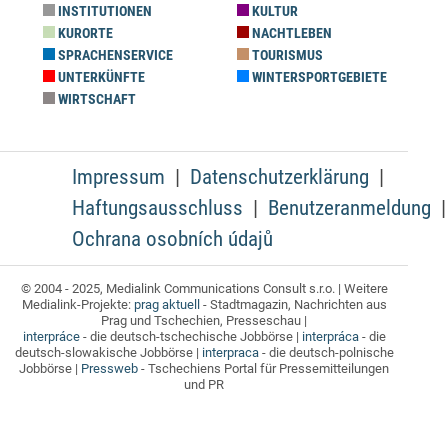
INSTITUTIONEN
KULTUR
KURORTE
NACHTLEBEN
SPRACHENSERVICE
TOURISMUS
UNTERKÜNFTE
WINTERSPORTGEBIETE
WIRTSCHAFT
Impressum
Datenschutzerklärung
Haftungsausschluss
Benutzeranmeldung
Ochrana osobních údajů
© 2004 - 2025, Medialink Communications Consult s.r.o. | Weitere
Medialink-Projekte:
prag aktuell
- Stadtmagazin, Nachrichten aus
Prag und Tschechien, Presseschau |
interpráce
- die deutsch-tschechische Jobbörse |
interpráca
- die
deutsch-slowakische Jobbörse |
interpraca
- die deutsch-polnische
Jobbörse |
Pressweb
- Tschechiens Portal für Pressemitteilungen
und PR