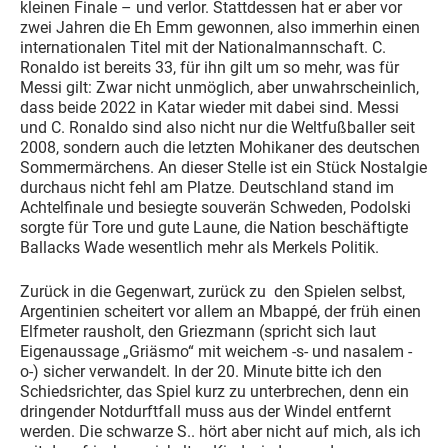
kleinen Finale – und verlor. Stattdessen hat er aber vor
zwei Jahren die Eh Emm gewonnen, also immerhin einen
internationalen Titel mit der Nationalmannschaft. C.
Ronaldo ist bereits 33, für ihn gilt um so mehr, was für
Messi gilt: Zwar nicht unmöglich, aber unwahrscheinlich,
dass beide 2022 in Katar wieder mit dabei sind. Messi
und C. Ronaldo sind also nicht nur die Weltfußballer seit
2008, sondern auch die letzten Mohikaner des deutschen
Sommermärchens. An dieser Stelle ist ein Stück Nostalgie
durchaus nicht fehl am Platze. Deutschland stand im
Achtelfinale und besiegte souverän Schweden, Podolski
sorgte für Tore und gute Laune, die Nation beschäftigte
Ballacks Wade wesentlich mehr als Merkels Politik.
Zurück in die Gegenwart, zurück zu den Spielen selbst,
Argentinien scheitert vor allem an Mbappé, der früh einen
Elfmeter rausholt, den Griezmann (spricht sich laut
Eigenaussage „Griäsmo“ mit weichem -s- und nasalem -
o-) sicher verwandelt. In der 20. Minute bitte ich den
Schiedsrichter, das Spiel kurz zu unterbrechen, denn ein
dringender Notdurftfall muss aus der Windel entfernt
werden. Die schwarze S.. hört aber nicht auf mich, als ich