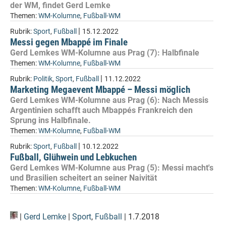
der WM, findet Gerd Lemke
Themen:
WM-Kolumne
,
Fußball-WM
|
Rubrik:
Sport
,
Fußball
15.12.2022
Messi gegen Mbappé im Finale
Gerd Lemkes WM-Kolumne aus Prag (7): Halbfinale
Themen:
WM-Kolumne
,
Fußball-WM
|
Rubrik:
Politik
,
Sport
,
Fußball
11.12.2022
Marketing Megaevent Mbappé – Messi möglich
Gerd Lemkes WM-Kolumne aus Prag (6): Nach Messis
Argentinien schafft auch Mbappés Frankreich den
Sprung ins Halbfinale.
Themen:
WM-Kolumne
,
Fußball-WM
|
Rubrik:
Sport
,
Fußball
10.12.2022
Fußball, Glühwein und Lebkuchen
Gerd Lemkes WM-Kolumne aus Prag (5): Messi macht's
und Brasilien scheitert an seiner Naivität
Themen:
WM-Kolumne
,
Fußball-WM
|
Gerd Lemke
|
Sport
,
Fußball
| 1.7.2018