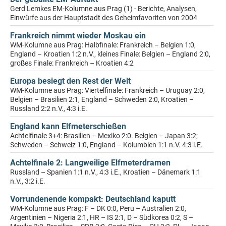
Gerd Lemkes EM-Kolumne aus Prag (1) - Berichte, Analysen,
Einwürfe aus der Hauptstadt des Geheimfavoriten von 2004
Frankreich nimmt wieder Moskau ein
WM-Kolumne aus Prag: Halbfinale: Frankreich – Belgien 1:0,
England – Kroatien 1:2 n.V., kleines Finale: Belgien – England 2:0,
großes Finale: Frankreich – Kroatien 4:2
Europa besiegt den Rest der Welt
WM-Kolumne aus Prag: Viertelfinale: Frankreich – Uruguay 2:0,
Belgien – Brasilien 2:1, England – Schweden 2:0, Kroatien –
Russland 2:2 n.V., 4:3 i.E.
England kann Elfmeterschießen
Achtelfinale 3+4: Brasilien – Mexiko 2:0. Belgien – Japan 3:2;
Schweden – Schweiz 1:0, England – Kolumbien 1:1 n.V. 4:3 i.E.
Achtelfinale 2: Langweilige Elfmeterdramen
Russland – Spanien 1:1 n.V., 4:3 i.E., Kroatien – Dänemark 1:1
n.V., 3:2 i.E.
Vorrundenende kompakt: Deutschland kaputt
WM-Kolumne aus Prag: F – DK 0:0, Peru – Australien 2:0,
Argentinien – Nigeria 2:1, HR – IS 2:1, D – Südkorea 0:2, S –