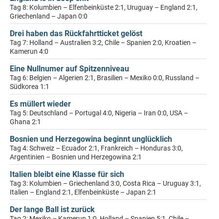
Tag 8: Kolumbien – Elfenbeinküste 2:1, Uruguay – England 2:1,
Griechenland – Japan 0:0
Drei haben das Rückfahrtticket gelöst
Tag 7: Holland – Australien 3:2, Chile – Spanien 2:0, Kroatien –
Kamerun 4:0
Eine Nullnumer auf Spitzenniveau
Tag 6: Belgien – Algerien 2:1, Brasilien – Mexiko 0:0, Russland –
Südkorea 1:1
Es müllert wieder
Tag 5: Deutschland – Portugal 4:0, Nigeria – Iran 0:0, USA –
Ghana 2:1
Bosnien und Herzegowina beginnt unglücklich
Tag 4: Schweiz – Ecuador 2:1, Frankreich – Honduras 3:0,
Argentinien – Bosnien und Herzegowina 2:1
Italien bleibt eine Klasse für sich
Tag 3: Kolumbien – Griechenland 3:0, Costa Rica – Uruguay 3:1,
Italien – England 2:1, Elfenbeinküste – Japan 2:1
Der lange Ball ist zurück
Tag 2: Mexiko – Kamerun 1:0, Holland – Spanien 5:1, Chile –