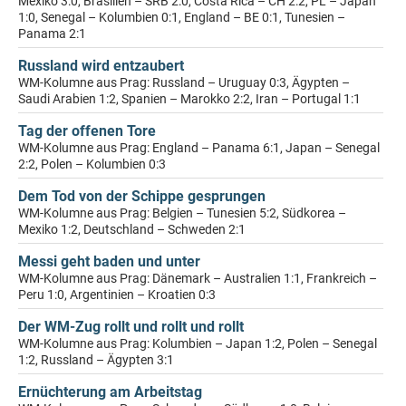
Mexiko 3:0, Brasilien – SRB 2:0, Costa Rica – CH 2:2, PL – Japan
1:0, Senegal – Kolumbien 0:1, England – BE 0:1, Tunesien –
Panama 2:1
Russland wird entzaubert
WM-Kolumne aus Prag: Russland – Uruguay 0:3, Ägypten –
Saudi Arabien 1:2, Spanien – Marokko 2:2, Iran – Portugal 1:1
Tag der offenen Tore
WM-Kolumne aus Prag: England – Panama 6:1, Japan – Senegal
2:2, Polen – Kolumbien 0:3
Dem Tod von der Schippe gesprungen
WM-Kolumne aus Prag: Belgien – Tunesien 5:2, Südkorea –
Mexiko 1:2, Deutschland – Schweden 2:1
Messi geht baden und unter
WM-Kolumne aus Prag: Dänemark – Australien 1:1, Frankreich –
Peru 1:0, Argentinien – Kroatien 0:3
Der WM-Zug rollt und rollt und rollt
WM-Kolumne aus Prag: Kolumbien – Japan 1:2, Polen – Senegal
1:2, Russland – Ägypten 3:1
Ernüchterung am Arbeitstag