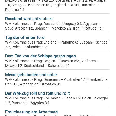
Mexiko 3:0, Brasilien – SRB 2:0, Costa Rica – CH 2:2, PL – Japan
1:0, Senegal – Kolumbien 0:1, England – BE 0:1, Tunesien –
Panama 2:1
Russland wird entzaubert
WM-Kolumne aus Prag: Russland – Uruguay 0:3, Ägypten –
Saudi Arabien 1:2, Spanien – Marokko 2:2, Iran – Portugal 1:1
Tag der offenen Tore
WM-Kolumne aus Prag: England – Panama 6:1, Japan – Senegal
2:2, Polen – Kolumbien 0:3
Dem Tod von der Schippe gesprungen
WM-Kolumne aus Prag: Belgien – Tunesien 5:2, Südkorea –
Mexiko 1:2, Deutschland – Schweden 2:1
Messi geht baden und unter
WM-Kolumne aus Prag: Dänemark – Australien 1:1, Frankreich –
Peru 1:0, Argentinien – Kroatien 0:3
Der WM-Zug rollt und rollt und rollt
WM-Kolumne aus Prag: Kolumbien – Japan 1:2, Polen – Senegal
1:2, Russland – Ägypten 3:1
Ernüchterung am Arbeitstag