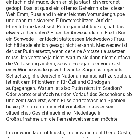
einfach nicht müde, denn er ist ja staatlich verordnet
gedopt. Das ist quasi ein offenes Geheimnis bei dieser
Weh Emm, Russland in einer leichten Vorrundengruppe
und dann mit sicheren Elfmeterschützen. Auf der
Ehrentribüne lässt sich Putin gar nicht blicken, hat das
etwas zu bedeuten? Einer der Anwesenden in Freds Bar –
ein Schwede – entdeckt stattdessen Medwedews Frau,
ich hätte sie ehrlich gesagt nicht erkannt. Medwedew ist
der, der Putin ersetzt, wenn der eine Amtszeit aussetzen
muss. Ich verstehe ja nicht, warum sie dann nicht einfach
die Verfassung ändern, so wie Erdögan, der vor exakt
einer Woche wiedergewählt wurde. Sogar sein genialer
Schachzug, die deutsche Nationalmannschaft zu spalten,
ist mit dem Pflichttermin für Özil und Gündogan
aufgegangen. Warum ist also Putin nicht im Stadion?
Oder wartet er einfach nur den Verlauf des Geschehens ab
und zeigt sich erst, wenn Russland tatsächlich Spanien
besiegt? Ich kann mir nicht vorstellen, dass er sein
säuerliches Gesicht nach einer Niederlage in
Großaufnahme um die Fernsehwelt senden möchte.
Irgendwann kommt Iniesta, irgendwann geht Diego Costa,