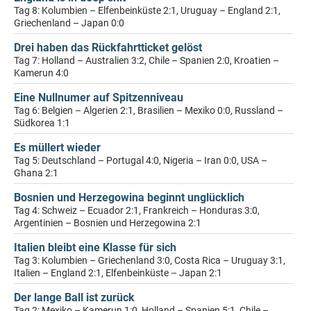
Tag 8: Kolumbien – Elfenbeinküste 2:1, Uruguay – England 2:1,
Griechenland – Japan 0:0
Drei haben das Rückfahrtticket gelöst
Tag 7: Holland – Australien 3:2, Chile – Spanien 2:0, Kroatien –
Kamerun 4:0
Eine Nullnumer auf Spitzenniveau
Tag 6: Belgien – Algerien 2:1, Brasilien – Mexiko 0:0, Russland –
Südkorea 1:1
Es müllert wieder
Tag 5: Deutschland – Portugal 4:0, Nigeria – Iran 0:0, USA –
Ghana 2:1
Bosnien und Herzegowina beginnt unglücklich
Tag 4: Schweiz – Ecuador 2:1, Frankreich – Honduras 3:0,
Argentinien – Bosnien und Herzegowina 2:1
Italien bleibt eine Klasse für sich
Tag 3: Kolumbien – Griechenland 3:0, Costa Rica – Uruguay 3:1,
Italien – England 2:1, Elfenbeinküste – Japan 2:1
Der lange Ball ist zurück
Tag 2: Mexiko – Kamerun 1:0, Holland – Spanien 5:1, Chile –