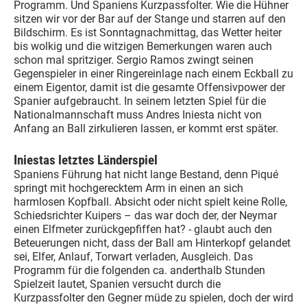
Programm. Und Spaniens Kurzpassfolter. Wie die Hühner
sitzen wir vor der Bar auf der Stange und starren auf den
Bildschirm. Es ist Sonntagnachmittag, das Wetter heiter
bis wolkig und die witzigen Bemerkungen waren auch
schon mal spritziger. Sergio Ramos zwingt seinen
Gegenspieler in einer Ringereinlage nach einem Eckball zu
einem Eigentor, damit ist die gesamte Offensivpower der
Spanier aufgebraucht. In seinem letzten Spiel für die
Nationalmannschaft muss Andres Iniesta nicht von
Anfang an Ball zirkulieren lassen, er kommt erst später.
Iniestas letztes Länderspiel
Spaniens Führung hat nicht lange Bestand, denn Piqué
springt mit hochgerecktem Arm in einen an sich
harmlosen Kopfball. Absicht oder nicht spielt keine Rolle,
Schiedsrichter Kuipers – das war doch der, der Neymar
einen Elfmeter zurückgepfiffen hat? - glaubt auch den
Beteuerungen nicht, dass der Ball am Hinterkopf gelandet
sei, Elfer, Anlauf, Torwart verladen, Ausgleich. Das
Programm für die folgenden ca. anderthalb Stunden
Spielzeit lautet, Spanien versucht durch die
Kurzpassfolter den Gegner müde zu spielen, doch der wird