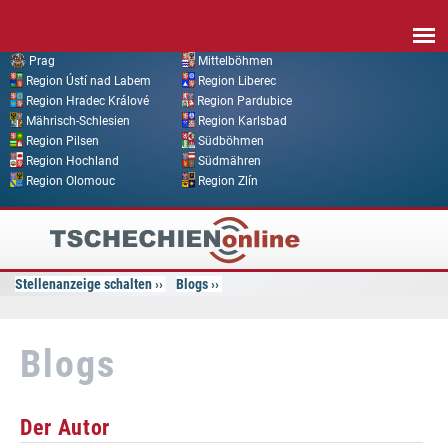
Direkt zum Inhalt
Prag
Mittelböhmen
Region Ústí nad Labem
Region Liberec
Region Hradec Králové
Region Pardubice
Mährisch-Schlesien
Region Karlsbad
Region Pilsen
Südböhmen
Region Hochland
Südmähren
Region Olomouc
Region Zlín
Tschechien
Online
Stellenanzeige schalten
Blogs
Blogs
Der Autor