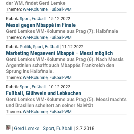
der WM, findet Gerd Lemke
Themen:
WM-Kolumne
,
Fußball-WM
|
Rubrik:
Sport
,
Fußball
15.12.2022
Messi gegen Mbappé im Finale
Gerd Lemkes WM-Kolumne aus Prag (7): Halbfinale
Themen:
WM-Kolumne
,
Fußball-WM
|
Rubrik:
Politik
,
Sport
,
Fußball
11.12.2022
Marketing Megaevent Mbappé – Messi möglich
Gerd Lemkes WM-Kolumne aus Prag (6): Nach Messis
Argentinien schafft auch Mbappés Frankreich den
Sprung ins Halbfinale.
Themen:
WM-Kolumne
,
Fußball-WM
|
Rubrik:
Sport
,
Fußball
10.12.2022
Fußball, Glühwein und Lebkuchen
Gerd Lemkes WM-Kolumne aus Prag (5): Messi macht's
und Brasilien scheitert an seiner Naivität
Themen:
WM-Kolumne
,
Fußball-WM
|
Gerd Lemke
|
Sport
,
Fußball
| 2.7.2018