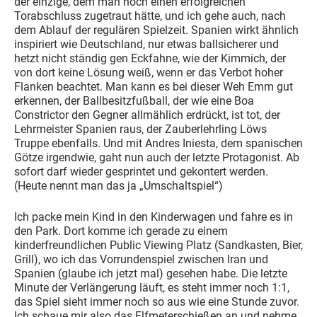
der einzige, dem man noch einen erfolgreichen
Torabschluss zugetraut hätte, und ich gehe auch, nach
dem Ablauf der regulären Spielzeit. Spanien wirkt ähnlich
inspiriert wie Deutschland, nur etwas ballsicherer und
hetzt nicht ständig gen Eckfahne, wie der Kimmich, der
von dort keine Lösung weiß, wenn er das Verbot hoher
Flanken beachtet. Man kann es bei dieser Weh Emm gut
erkennen, der Ballbesitzfußball, der wie eine Boa
Constrictor den Gegner allmählich erdrückt, ist tot, der
Lehrmeister Spanien raus, der Zauberlehrling Löws
Truppe ebenfalls. Und mit Andres Iniesta, dem spanischen
Götze irgendwie, gaht nun auch der letzte Protagonist. Ab
sofort darf wieder gesprintet und gekontert werden.
(Heute nennt man das ja „Umschaltspiel“)
Ich packe mein Kind in den Kinderwagen und fahre es in
den Park. Dort komme ich gerade zu einem
kinderfreundlichen Public Viewing Platz (Sandkasten, Bier,
Grill), wo ich das Vorrundenspiel zwischen Iran und
Spanien (glaube ich jetzt mal) gesehen habe. Die letzte
Minute der Verlängerung läuft, es steht immer noch 1:1,
das Spiel sieht immer noch so aus wie eine Stunde zuvor.
Ich schaue mir also das Elfmeterschießen an und nehme