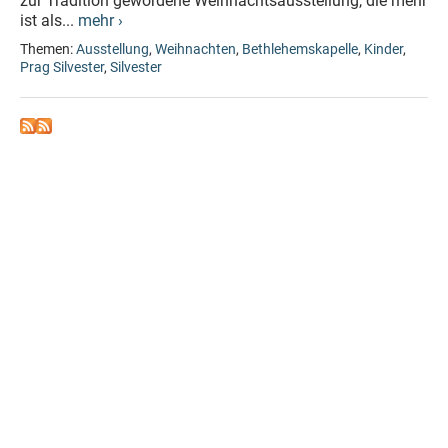
zur Tradition gewordene Weihnachtsausstellung, die mehr
ist als...
mehr ›
Themen:
Ausstellung
,
Weihnachten
,
Bethlehemskapelle
,
Kinder
,
Prag Silvester
,
Silvester