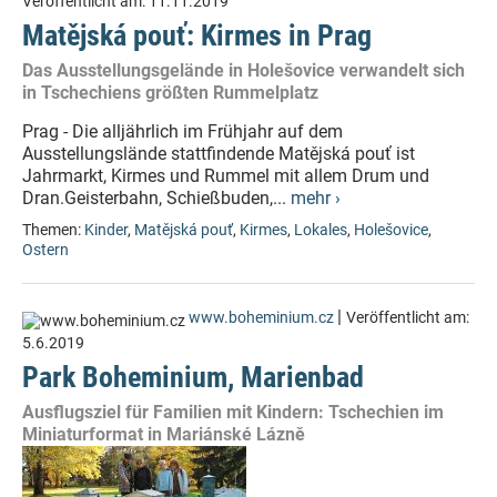
Veröffentlicht am:
11.11.2019
Matějská pouť: Kirmes in Prag
Das Ausstellungsgelände in Holešovice verwandelt sich
in Tschechiens größten Rummelplatz
Prag - Die alljährlich im Frühjahr auf dem
Ausstellungslände stattfindende Matějská pouť ist
Jahrmarkt, Kirmes und Rummel mit allem Drum und
Dran.Geisterbahn, Schießbuden,...
mehr ›
Themen:
Kinder
,
Matějská pouť
,
Kirmes
,
Lokales
,
Holešovice
,
Ostern
|
www.boheminium.cz
Veröffentlicht am:
5.6.2019
Park Boheminium, Marienbad
Ausflugsziel für Familien mit Kindern: Tschechien im
Miniaturformat in Mariánské Lázně