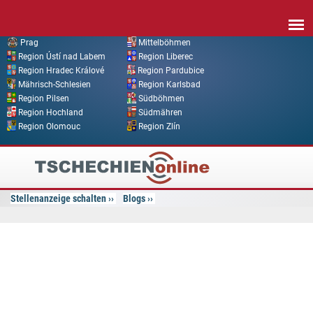
Direkt zum Inhalt
Prag
Mittelböhmen
Region Ústí nad Labem
Region Liberec
Region Hradec Králové
Region Pardubice
Mährisch-Schlesien
Region Karlsbad
Region Pilsen
Südböhmen
Region Hochland
Südmähren
Region Olomouc
Region Zlín
Tschechien
Online
Stellenanzeige schalten
Blogs