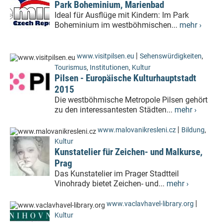
Park Boheminium, Marienbad
Ideal für Ausflüge mit Kindern: Im Park
Boheminium im westböhmischen...
mehr ›
|
www.visitpilsen.eu
Sehenswürdigkeiten
,
Tourismus
,
Institutionen
,
Kultur
Pilsen - Europäische Kulturhauptstadt
2015
Die westböhmische Metropole Pilsen gehört
zu den interessantesten Städten...
mehr ›
|
www.malovanikresleni.cz
Bildung
,
Kultur
Kunstatelier für Zeichen- und Malkurse,
Prag
Das Kunstatelier im Prager Stadtteil
Vinohrady bietet Zeichen- und...
mehr ›
|
www.vaclavhavel-library.org
Kultur