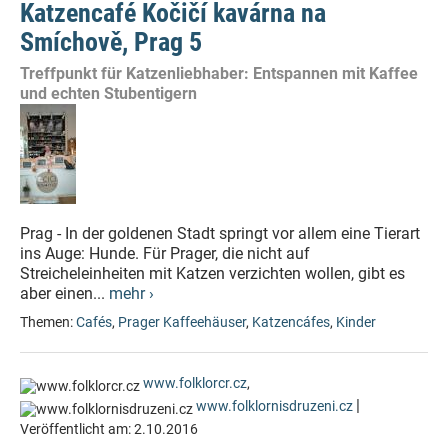
Katzencafé Kočičí kavárna na
Smíchově, Prag 5
Treffpunkt für Katzenliebhaber: Entspannen mit Kaffee
und echten Stubentigern
Prag - In der goldenen Stadt springt vor allem eine Tierart
ins Auge: Hunde. Für Prager, die nicht auf
Streicheleinheiten mit Katzen verzichten wollen, gibt es
aber einen...
mehr ›
Themen:
Cafés
,
Prager Kaffeehäuser
,
Katzencáfes
,
Kinder
www.folklorcr.cz
,
|
www.folklornisdruzeni.cz
Veröffentlicht am:
2.10.2016