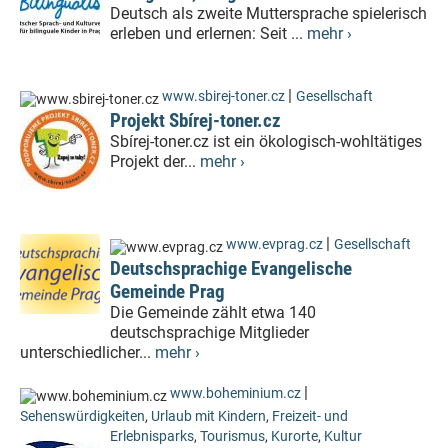
Deutsch als zweite Muttersprache spielerisch
erleben und erlernen: Seit ...
mehr ›
|
www.sbirej-toner.cz
Gesellschaft
Projekt Sbírej-toner.cz
Sbírej-toner.cz ist ein ökologisch-wohltätiges
Projekt der...
mehr ›
|
www.evprag.cz
Gesellschaft
Deutschsprachige Evangelische
Gemeinde Prag
Die Gemeinde zählt etwa 140
deutschsprachige Mitglieder
unterschiedlicher...
mehr ›
|
www.boheminium.cz
Sehenswürdigkeiten
,
Urlaub mit Kindern
,
Freizeit- und
Erlebnisparks
,
Tourismus
,
Kurorte
,
Kultur