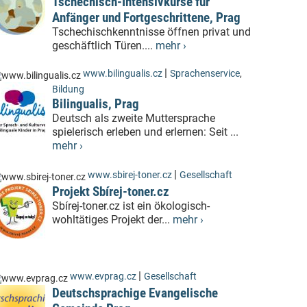
Tschechisch-Intensivkurse für
Anfänger und Fortgeschrittene, Prag
Tschechischkenntnisse öffnen privat und
geschäftlich Türen....
mehr ›
|
www.bilingualis.cz
Sprachenservice
,
Bildung
Bilingualis, Prag
Deutsch als zweite Muttersprache
spielerisch erleben und erlernen: Seit ...
mehr ›
|
www.sbirej-toner.cz
Gesellschaft
Projekt Sbírej-toner.cz
Sbírej-toner.cz ist ein ökologisch-
wohltätiges Projekt der...
mehr ›
|
www.evprag.cz
Gesellschaft
Deutschsprachige Evangelische