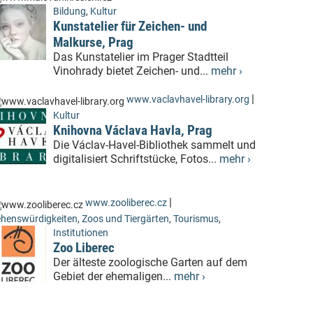
Bildung
,
Kultur
Kunstatelier für Zeichen- und
Malkurse, Prag
Das Kunstatelier im Prager Stadtteil
Vinohrady bietet Zeichen- und...
mehr ›
|
www.vaclavhavel-library.org
Kultur
Knihovna Václava Havla, Prag
Die Václav-Havel-Bibliothek sammelt und
digitalisiert Schriftstücke, Fotos...
mehr ›
|
www.zooliberec.cz
henswürdigkeiten
,
Zoos und Tiergärten
,
Tourismus
,
Institutionen
Zoo Liberec
Der älteste zoologische Garten auf dem
Gebiet der ehemaligen...
mehr ›