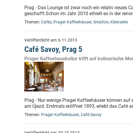
Prag - Das Lounge ist zwar noch ein relativ neues Ca
geschafft.Schon im Jahr 2010 erhielt es in der reno
Themen:
Cafés
,
Prager Kaffeehäuser
,
Smíchov
,
Kleinseite
Veröffentlicht am:
6.11.2013
Café Savoy, Prag 5
Prager Kaffeehauskultur trifft auf kulinarische M
Prag - Nur wenige Prager Kaffeehäuser können auf e
am Újezd. Erstmals eröffnet 1893, erlebt das Café au
Themen:
Prager Kaffeehäuser
,
Café Savoy
Veröffentlicht am:
30.10.2013