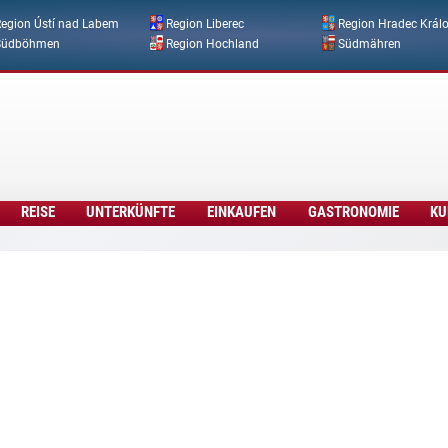
Direkt zum Inhalt
egion Ústí nad Labem
Region Liberec
Region Hradec Král
Südböhmen
Region Hochland
Südmähren
REISE
UNTERKÜNFTE
EINKAUFEN
GASTRONOMIE
KU