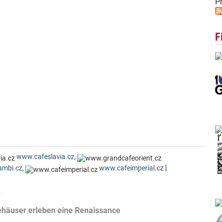
Pr
F
www.cafeslavia.cz
,
|
ambi.cz
,
www.cafeimperial.cz
r
eehäuser erleben eine Renaissance