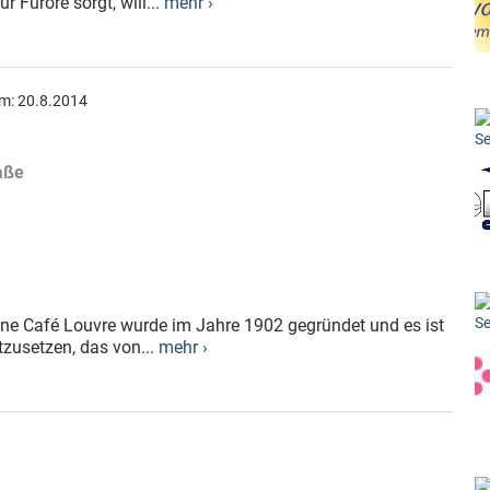
r Furore sorgt, will...
mehr ›
am:
20.8.2014
Se
aße
Se
ne Café Louvre wurde im Jahre 1902 gegründet und es ist
tzusetzen, das von...
mehr ›