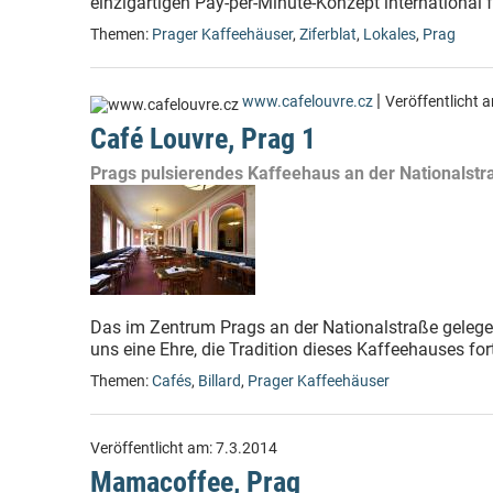
einzigartigen Pay-per-Minute-Konzept international fü
Themen:
Prager Kaffeehäuser
,
Ziferblat
,
Lokales
,
Prag
|
www.cafelouvre.cz
Veröffentlicht 
Café Louvre, Prag 1
Prags pulsierendes Kaffeehaus an der Nationalstr
Das im Zentrum Prags an der Nationalstraße gelege
uns eine Ehre, die Tradition dieses Kaffeehauses for
Themen:
Cafés
,
Billard
,
Prager Kaffeehäuser
Veröffentlicht am:
7.3.2014
Mamacoffee, Prag