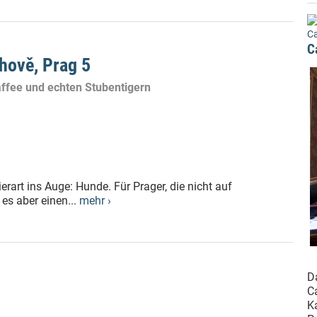
Ca
C
hově, Prag 5
affee und echten Stubentigern
ierart ins Auge: Hunde. Für Prager, die nicht auf
 es aber einen...
mehr ›
D
C
Ka