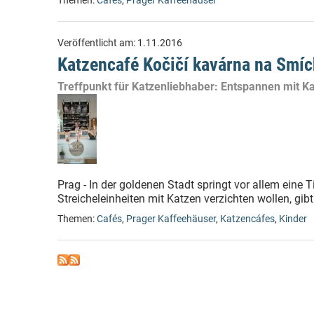
Themen:
Cafés
,
Prager Kaffeehäuser
Veröffentlicht am:
1.11.2016
Katzencafé Kočičí kavárna na Smíc
Treffpunkt für Katzenliebhaber: Entspannen mit K
Prag - In der goldenen Stadt springt vor allem eine T
Streicheleinheiten mit Katzen verzichten wollen, gibt
Themen:
Cafés
,
Prager Kaffeehäuser
,
Katzencáfes
,
Kinder