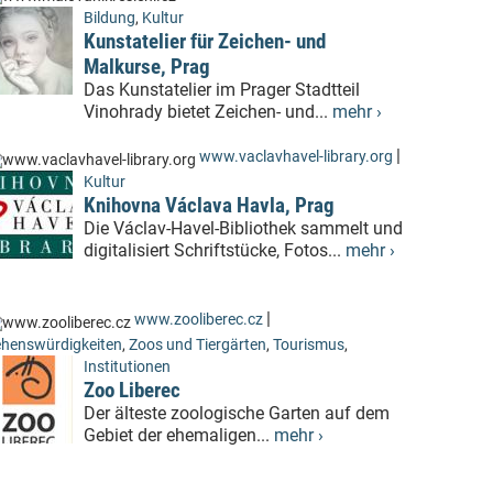
Bildung
,
Kultur
Kunstatelier für Zeichen- und
Malkurse, Prag
Das Kunstatelier im Prager Stadtteil
Vinohrady bietet Zeichen- und...
mehr ›
|
www.vaclavhavel-library.org
Kultur
Knihovna Václava Havla, Prag
Die Václav-Havel-Bibliothek sammelt und
digitalisiert Schriftstücke, Fotos...
mehr ›
|
www.zooliberec.cz
henswürdigkeiten
,
Zoos und Tiergärten
,
Tourismus
,
Institutionen
Zoo Liberec
Der älteste zoologische Garten auf dem
Gebiet der ehemaligen...
mehr ›