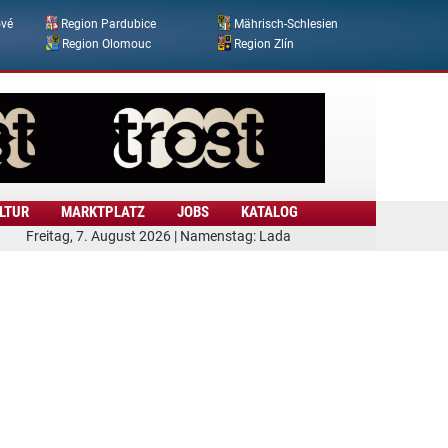
ové
Region Pardubice
Mährisch-Schlesien
Region Olomouc
Region Zlín
LTUR
MARKTPLATZ
JOBS
KATALOG
Freitag, 7. August 2026 | Namenstag: Lada