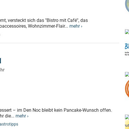
t, versteckt sich das "Bistro mit Café", das
accessoires, Wohnzimmer-Flair...
mehr ›
s
1
ahr
Dessert – im Den Noc bleibt kein Pancake-Wunsch offen.
r die...
mehr ›
astrotipps