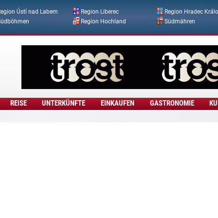
Direkt zum Inhalt
egion Ústí nad Labem
Region Liberec
Region Hradec Král
Südböhmen
Region Hochland
Südmähren
REISE
UNTERKÜNFTE
EINKAUFEN
GASTRONOMIE
KU