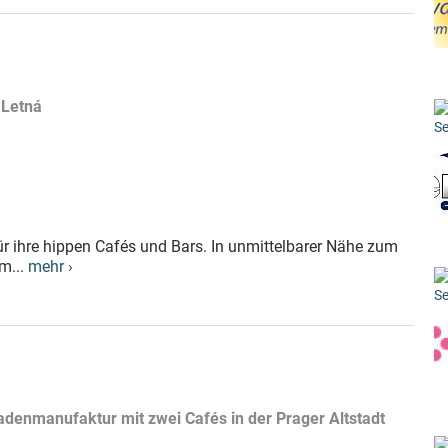
 Letná
Se
ür ihre hippen Cafés und Bars. In unmittelbarer Nähe zum
m...
mehr ›
n
Se
adenmanufaktur mit zwei Cafés in der Prager Altstadt