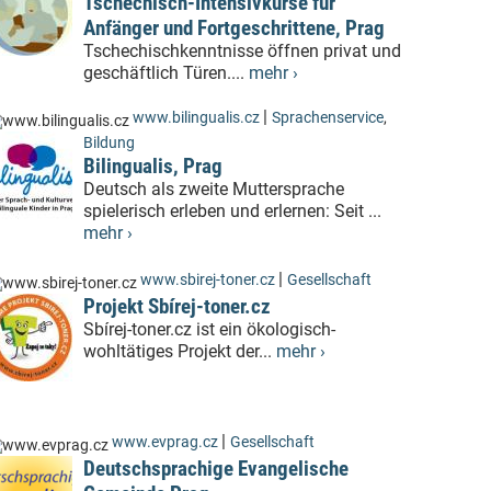
Tschechisch-Intensivkurse für
Anfänger und Fortgeschrittene, Prag
Tschechischkenntnisse öffnen privat und
geschäftlich Türen....
mehr ›
|
www.bilingualis.cz
Sprachenservice
,
Bildung
Bilingualis, Prag
Deutsch als zweite Muttersprache
spielerisch erleben und erlernen: Seit ...
mehr ›
|
www.sbirej-toner.cz
Gesellschaft
Projekt Sbírej-toner.cz
Sbírej-toner.cz ist ein ökologisch-
wohltätiges Projekt der...
mehr ›
|
www.evprag.cz
Gesellschaft
Deutschsprachige Evangelische