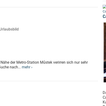
Ca
C
 Urlaubsbild
r Nähe der Metro-Station Můstek verirren sich nur sehr
 Suche nach...
mehr ›
D
C
Ka