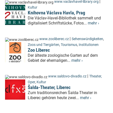
|
www.vaclavhavel-library.org
Kultur
Knihovna Václava Havla, Prag
Die Václav-Havel-Bibliothek sammelt und
digitalisiert Schriftstücke, Fotos...
mehr ›
|
www.zooliberec.cz
Sehenswürdigkeiten
,
Zoos und Tiergärten
,
Tourismus
,
Institutionen
Zoo Liberec
Der älteste zoologische Garten auf dem
Gebiet der ehemaligen...
mehr ›
|
www.saldovo-divadlo.cz
Theater,
Oper
,
Kultur
Šalda-Theater, Liberec
Zum traditionsreichen Šalda-Theater in
Liberec gehören heute zwei...
mehr ›