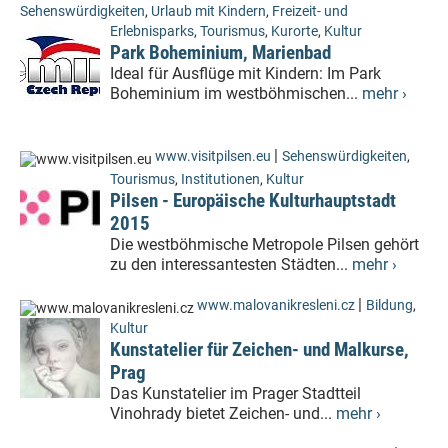
Sehenswürdigkeiten
,
Urlaub mit Kindern
,
Freizeit- und
Erlebnisparks
,
Tourismus
,
Kurorte
,
Kultur
Park Boheminium, Marienbad
Ideal für Ausflüge mit Kindern: Im Park
Boheminium im westböhmischen...
mehr ›
|
www.visitpilsen.eu
Sehenswürdigkeiten
,
Tourismus
,
Institutionen
,
Kultur
Pilsen - Europäische Kulturhauptstadt
2015
Die westböhmische Metropole Pilsen gehört
zu den interessantesten Städten...
mehr ›
|
www.malovanikresleni.cz
Bildung
,
Kultur
Kunstatelier für Zeichen- und Malkurse,
Prag
Das Kunstatelier im Prager Stadtteil
Vinohrady bietet Zeichen- und...
mehr ›