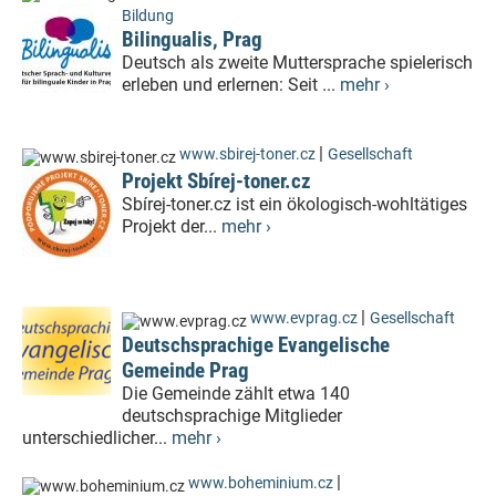
Bildung
Bilingualis, Prag
Deutsch als zweite Muttersprache spielerisch
erleben und erlernen: Seit ...
mehr ›
|
www.sbirej-toner.cz
Gesellschaft
Projekt Sbírej-toner.cz
Sbírej-toner.cz ist ein ökologisch-wohltätiges
Projekt der...
mehr ›
|
www.evprag.cz
Gesellschaft
Deutschsprachige Evangelische
Gemeinde Prag
Die Gemeinde zählt etwa 140
deutschsprachige Mitglieder
unterschiedlicher...
mehr ›
|
www.boheminium.cz