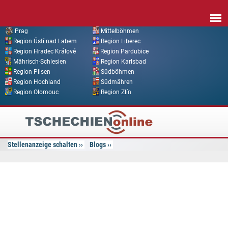
Direkt zum Inhalt
Prag
Mittelböhmen
Region Ústí nad Labem
Region Liberec
Region Hradec Králové
Region Pardubice
Mährisch-Schlesien
Region Karlsbad
Region Pilsen
Südböhmen
Region Hochland
Südmähren
Region Olomouc
Region Zlín
Tschechien
Online
Stellenanzeige schalten
Blogs