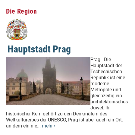
Die Region
Hauptstadt Prag
Prag - Die
Hauptstadt der
Tschechischen
Republik ist eine
moderne
Metropole und
gleichzeitig ein
architektonisches
Juwel. Ihr
historischer Kern gehört zu den Denkmälern des
Weltkulturerbes der UNESCO, Prag ist aber auch ein Ort,
an dem ein nie...
mehr ›