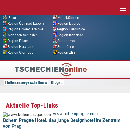
Direkt zum Inhalt
Prag
Mittelböhmen
Region Ústí nad Labem
Region Liberec
Region Hradec Králové
Region Pardubice
Mährisch-Schlesien
Region Karlsbad
Region Pilsen
Südböhmen
Region Hochland
Südmähren
Region Olomouc
Region Zlín
Tschechien
Online
Stellenanzeige schalten
Blogs
Aktuelle Top-Links
www.bohemprague.com
Bohem Prague Hotel: das junge Designhotel im Zentrum
von Prag