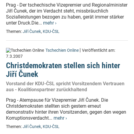
Prag - Der tschechische Vizepremier und Regionalminister
Jiří Čunek, der im Verdacht steht, missbräuchlich
Sozialleistungen bezogen zu haben, gerät immer stärker
unter Druck.Die...
mehr ›
Themen:
Jiří Čunek
,
KDU-ČSL
|
Tschechien Online
Veröffentlicht am:
7.3.2007
Christdemokraten stellen sich hinter
Jiří Čunek
Vorstand der KDU-ČSL spricht Vorsitzendem Vertrauen
aus - Koalitionspartner zurückhaltend
Prag - Atempause für Vizepremier Jiří Čunek. Die
Christdemokraten stellten sich gestern erneut
demonstrativ hinter ihren Vorsitzenden, gegen den wegen
Korruptionsverdacht...
mehr ›
Themen:
Jiří Čunek
,
KDU-ČSL