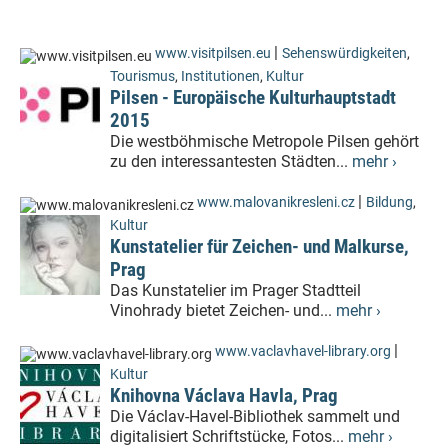
|
www.visitpilsen.eu
Sehenswürdigkeiten
,
Tourismus
,
Institutionen
,
Kultur
Pilsen - Europäische Kulturhauptstadt
2015
Die westböhmische Metropole Pilsen gehört
zu den interessantesten Städten...
mehr ›
|
www.malovanikresleni.cz
Bildung
,
Kultur
Kunstatelier für Zeichen- und Malkurse,
Prag
Das Kunstatelier im Prager Stadtteil
Vinohrady bietet Zeichen- und...
mehr ›
|
www.vaclavhavel-library.org
Kultur
Knihovna Václava Havla, Prag
Die Václav-Havel-Bibliothek sammelt und
digitalisiert Schriftstücke, Fotos...
mehr ›