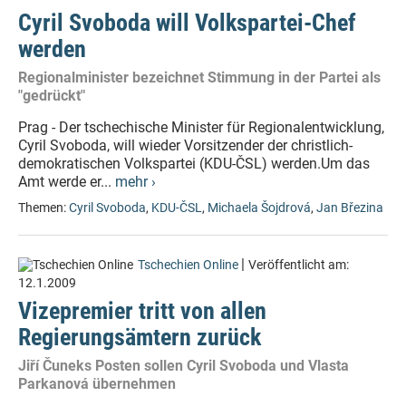
Cyril Svoboda will Volkspartei-Chef
werden
Regionalminister bezeichnet Stimmung in der Partei als
"gedrückt"
Prag - Der tschechische Minister für Regionalentwicklung,
Cyril Svoboda, will wieder Vorsitzender der christlich-
demokratischen Volkspartei (KDU-ČSL) werden.Um das
Amt werde er...
mehr ›
Themen:
Cyril Svoboda
,
KDU-ČSL
,
Michaela Šojdrová
,
Jan Březina
|
Tschechien Online
Veröffentlicht am:
12.1.2009
Vizepremier tritt von allen
Regierungsämtern zurück
Jiří Čuneks Posten sollen Cyril Svoboda und Vlasta
Parkanová übernehmen