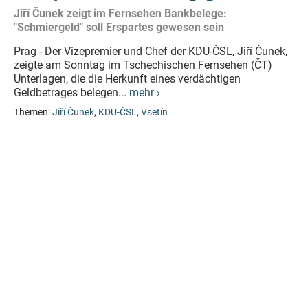
Jiří Čunek zeigt im Fernsehen Bankbelege:
"Schmiergeld" soll Erspartes gewesen sein
Prag - Der Vizepremier und Chef der KDU-ČSL, Jiří Čunek,
zeigte am Sonntag im Tschechischen Fernsehen (ČT)
Unterlagen, die die Herkunft eines verdächtigen
Geldbetrages belegen...
mehr ›
Themen:
Jiří Čunek
,
KDU-ČSL
,
Vsetín