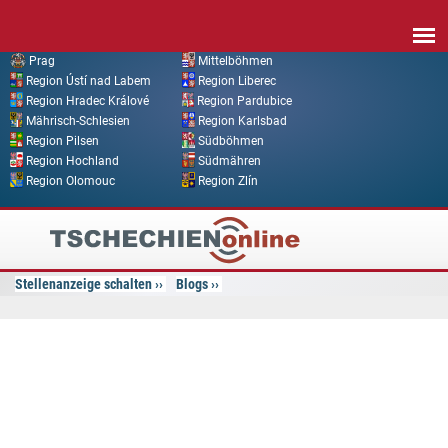
Direkt zum Inhalt
Prag
Mittelböhmen
Region Ústí nad Labem
Region Liberec
Region Hradec Králové
Region Pardubice
Mährisch-Schlesien
Region Karlsbad
Region Pilsen
Südböhmen
Region Hochland
Südmähren
Region Olomouc
Region Zlín
Tschechien
Online
Stellenanzeige schalten
Blogs