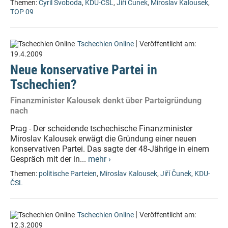
Themen:
Cyril Svoboda
,
KDU-ČSL
,
Jiří Čunek
,
Miroslav Kalousek
,
TOP 09
|
Tschechien Online
Veröffentlicht am:
19.4.2009
Neue konservative Partei in
Tschechien?
Finanzminister Kalousek denkt über Parteigründung
nach
Prag - Der scheidende tschechische Finanzminister
Miroslav Kalousek erwägt die Gründung einer neuen
konservativen Partei. Das sagte der 48-Jährige in einem
Gespräch mit der in...
mehr ›
Themen:
politische Parteien
,
Miroslav Kalousek
,
Jiří Čunek
,
KDU-
ČSL
|
Tschechien Online
Veröffentlicht am:
12.3.2009