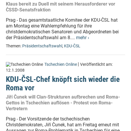
Klaus bereit zu Duell mit seinem Herausforderer vor
ČSSD-Senatsfraktion
Prag - Das gesamtstaatliche Komitee der KDU-ČSL hat
am Montag eine Wahlempfehlung für ihre
christdemokratischen Senatoren und Abgeordneten bei
der Präsidentschaftswahl am 8....
mehr ›
Themen:
Präsidentschaftswahl
,
KDU-ČSL
|
Tschechien Online
Veröffentlicht am:
12.1.2008
KDU-ČSL-Chef knöpft sich wieder die
Roma vor
Jiří Čunek will Clan-Strukturen aufbrechen und Roma-
Gettos in Tschechien auflösen - Protest von Roma-
Vertretern
Prag - Der Vorsitzende der tschechischen
Christdemokraten, Jiří Čunek, hat am Freitag erneut mit
Aussagen zur Roma-Problematik in Tschechien für eine