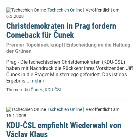
|
Tschechien Online
Veröffentlicht am:
6.3.2008
Christdemokraten in Prag fordern
Comeback für Čunek
Premier Topolánek knüpft Entscheidung an die Haltung
der Grünen
Prag - Die tschechischen Christdemokraten (KDU-ČSL)
haben mit Nachdruck die Rückkehr ihres Vorsitzenden Jiří
Čunek in die Prager Ministerriege gefordert. Das ist das
Ergebnis...
mehr ›
Themen:
Jiří Čunek
,
KDU-ČSL
|
Tschechien Online
Veröffentlicht am:
15.1.2008
KDU-ČSL empfiehlt Wiederwahl von
Václav Klaus