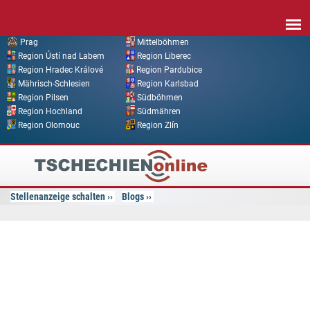
Direkt zum Inhalt
Prag
Mittelböhmen
Region Ústí nad Labem
Region Liberec
Region Hradec Králové
Region Pardubice
Mährisch-Schlesien
Region Karlsbad
Region Pilsen
Südböhmen
Region Hochland
Südmähren
Region Olomouc
Region Zlín
Tschechien
Online
Stellenanzeige schalten
Blogs