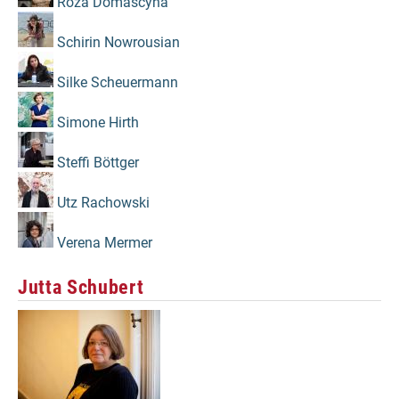
Róža Domašcyna
Schirin Nowrousian
Silke Scheuermann
Simone Hirth
Steffi Böttger
Utz Rachowski
Verena Mermer
Jutta Schubert