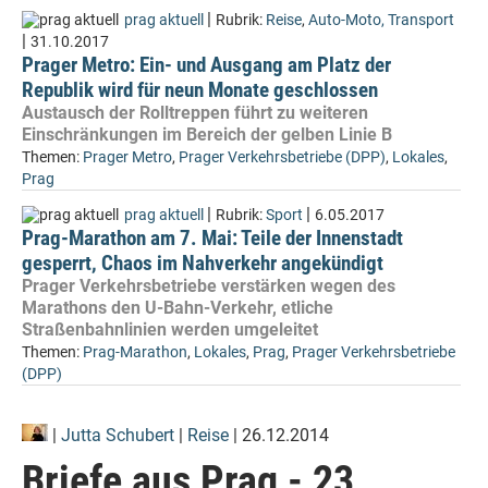
|
prag aktuell
Rubrik:
Reise
,
Auto-Moto, Transport
|
31.10.2017
Prager Metro: Ein- und Ausgang am Platz der
Republik wird für neun Monate geschlossen
Austausch der Rolltreppen führt zu weiteren
Einschränkungen im Bereich der gelben Linie B
Themen:
Prager Metro
,
Prager Verkehrsbetriebe (DPP)
,
Lokales
,
Prag
|
|
prag aktuell
Rubrik:
Sport
6.05.2017
Prag-Marathon am 7. Mai: Teile der Innenstadt
gesperrt, Chaos im Nahverkehr angekündigt
Prager Verkehrsbetriebe verstärken wegen des
Marathons den U-Bahn-Verkehr, etliche
Straßenbahnlinien werden umgeleitet
Themen:
Prag-Marathon
,
Lokales
,
Prag
,
Prager Verkehrsbetriebe
(DPP)
|
Jutta Schubert
|
Reise
| 26.12.2014
Briefe aus Prag - 23