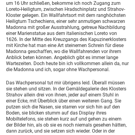
um 16 Uhr schließen, bekomme ich noch Zugang zum
Loreto-Heiligtum, zwischen Hradschinplatz und Strahov-
Kloster gelegen. Ein Wallfahrtsort mit dem ranghöchsten
Heiligtum Tschechiens, einer sehr anmutigen schwarzen
Madonna mit großer Ausstrahlung, getreue Nachbildung
einer Marienstatue aus dem italienischen Loreto von
1626. In der Mitte des Kreuzgangs des Kapuzinerklosters
mit Kirche hat man eine Art steinernen Schrein für diese
Madonna geschaffen, wo die Wallfahrenden vor ihrem
Anblick beten können. Angeblich gibt es immer lange
Wartezeiten. Doch heute bin ich vollkommen allein da, nur
die Madonna und ich, sogar ohne Wachpersonal.
Das Wachpersonal tut mir übrigens leid. Überall müssen
sie stehen und sitzen. In der Gemäldegalerie des Klosters
Strahov allein drei von ihnen, jeder auf einem Stuhl in
einer Ecke, mit Überblick über einen weiteren Gang. Sie
putzen sich die Nasen, sie starren vor sich hin auf den
Boden, sie blicken stumm auf das Display ihres
Mobiltelefons, sie stehen kurz auf und gehen zu einem
der Bilder hin, als ob sie es noch niemals gesehen hätten,
dann zurück, und sie setzen sich wieder. Oder in der