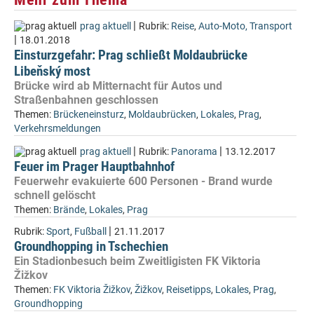
|
prag aktuell
Rubrik:
Reise
,
Auto-Moto, Transport
|
18.01.2018
Einsturzgefahr: Prag schließt Moldaubrücke
Libeňský most
Brücke wird ab Mitternacht für Autos und
Straßenbahnen geschlossen
Themen:
Brückeneinsturz
,
Moldaubrücken
,
Lokales
,
Prag
,
Verkehrsmeldungen
|
|
prag aktuell
Rubrik:
Panorama
13.12.2017
Feuer im Prager Hauptbahnhof
Feuerwehr evakuierte 600 Personen - Brand wurde
schnell gelöscht
Themen:
Brände
,
Lokales
,
Prag
|
Rubrik:
Sport
,
Fußball
21.11.2017
Groundhopping in Tschechien
Ein Stadionbesuch beim Zweitligisten FK Viktoria
Žižkov
Themen:
FK Viktoria Žižkov
,
Žižkov
,
Reisetipps
,
Lokales
,
Prag
,
Groundhopping