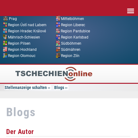
Direkt zum Inhalt
Prag
Mittelböhmen
Region Ústí nad Labem
Region Liberec
Region Hradec Králové
Region Pardubice
Mährisch-Schlesien
Region Karlsbad
Region Pilsen
Südböhmen
Region Hochland
Südmähren
Region Olomouc
Region Zlín
Tschechien
Online
Stellenanzeige schalten
Blogs
Blogs
Der Autor