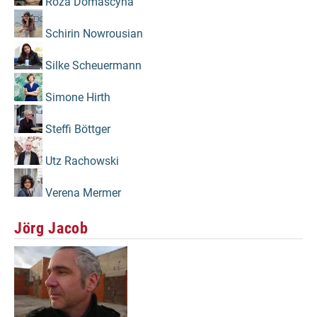
Róža Domašcyna
Schirin Nowrousian
Silke Scheuermann
Simone Hirth
Steffi Böttger
Utz Rachowski
Verena Mermer
Jörg Jacob