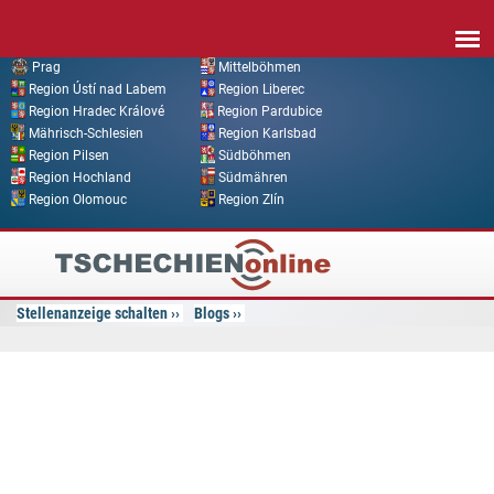
Direkt zum Inhalt
Prag
Mittelböhmen
Region Ústí nad Labem
Region Liberec
Region Hradec Králové
Region Pardubice
Mährisch-Schlesien
Region Karlsbad
Region Pilsen
Südböhmen
Region Hochland
Südmähren
Region Olomouc
Region Zlín
Tschechien
Online
Stellenanzeige schalten
Blogs