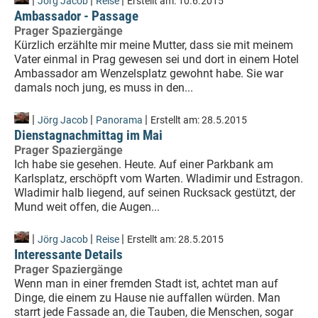
|
|
|
Jörg Jacob
Reise
Erstellt am:
10.6.2015
Ambassador - Passage
Prager Spaziergänge
Kürzlich erzählte mir meine Mutter, dass sie mit meinem
Vater einmal in Prag gewesen sei und dort in einem Hotel
Ambassador am Wenzelsplatz gewohnt habe. Sie war
damals noch jung, es muss in den...
|
|
|
Jörg Jacob
Panorama
Erstellt am:
28.5.2015
Dienstagnachmittag im Mai
Prager Spaziergänge
Ich habe sie gesehen. Heute. Auf einer Parkbank am
Karlsplatz, erschöpft vom Warten. Wladimir und Estragon.
Wladimir halb liegend, auf seinen Rucksack gestützt, der
Mund weit offen, die Augen...
|
|
|
Jörg Jacob
Reise
Erstellt am:
28.5.2015
Interessante Details
Prager Spaziergänge
Wenn man in einer fremden Stadt ist, achtet man auf
Dinge, die einem zu Hause nie auffallen würden. Man
starrt jede Fassade an, die Tauben, die Menschen, sogar