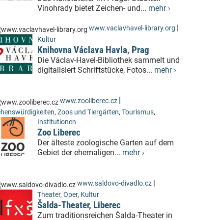
Vinohrady bietet Zeichen- und...
mehr ›
|
www.vaclavhavel-library.org
Kultur
Knihovna Václava Havla, Prag
Die Václav-Havel-Bibliothek sammelt und
digitalisiert Schriftstücke, Fotos...
mehr ›
|
www.zooliberec.cz
henswürdigkeiten
,
Zoos und Tiergärten
,
Tourismus
,
Institutionen
Zoo Liberec
Der älteste zoologische Garten auf dem
Gebiet der ehemaligen...
mehr ›
|
www.saldovo-divadlo.cz
Theater, Oper
,
Kultur
Šalda-Theater, Liberec
Zum traditionsreichen Šalda-Theater in