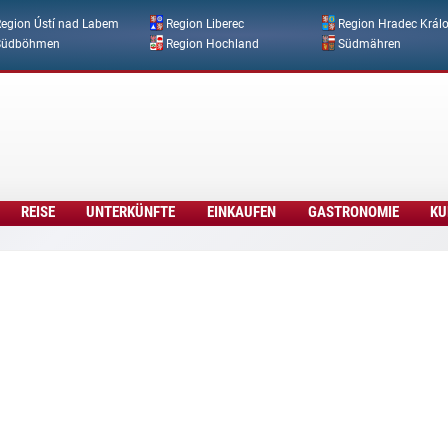
Direkt zum Inhalt
egion Ústí nad Labem
Region Liberec
Region Hradec Král
Südböhmen
Region Hochland
Südmähren
REISE
UNTERKÜNFTE
EINKAUFEN
GASTRONOMIE
KU