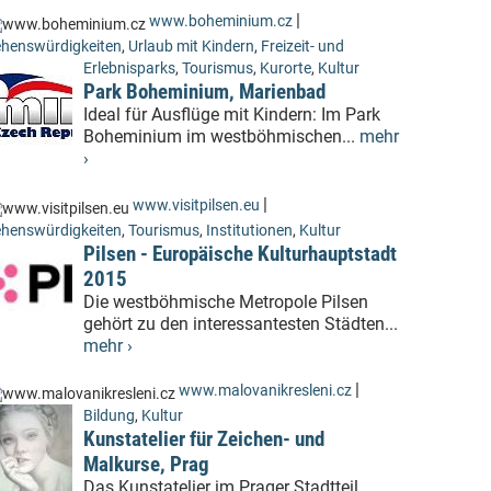
|
www.boheminium.cz
henswürdigkeiten
,
Urlaub mit Kindern
,
Freizeit- und
Erlebnisparks
,
Tourismus
,
Kurorte
,
Kultur
Park Boheminium, Marienbad
Ideal für Ausflüge mit Kindern: Im Park
Boheminium im westböhmischen...
mehr
›
|
www.visitpilsen.eu
henswürdigkeiten
,
Tourismus
,
Institutionen
,
Kultur
Pilsen - Europäische Kulturhauptstadt
2015
Die westböhmische Metropole Pilsen
gehört zu den interessantesten Städten...
mehr ›
|
www.malovanikresleni.cz
Bildung
,
Kultur
Kunstatelier für Zeichen- und
Malkurse, Prag
Das Kunstatelier im Prager Stadtteil