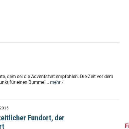
, dem sei die Adventszeit empfohlen. Die Zeit vor dem
punkt für einen Bummel...
mehr ›
.2015
eitlicher Fundort, der
rt
F