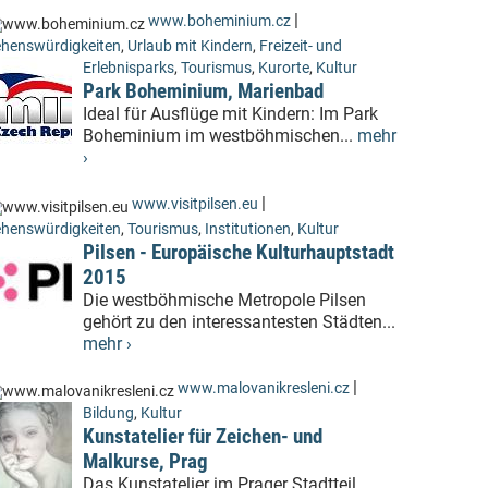
|
www.boheminium.cz
henswürdigkeiten
,
Urlaub mit Kindern
,
Freizeit- und
Erlebnisparks
,
Tourismus
,
Kurorte
,
Kultur
Park Boheminium, Marienbad
Ideal für Ausflüge mit Kindern: Im Park
Boheminium im westböhmischen...
mehr
›
|
www.visitpilsen.eu
henswürdigkeiten
,
Tourismus
,
Institutionen
,
Kultur
Pilsen - Europäische Kulturhauptstadt
2015
Die westböhmische Metropole Pilsen
gehört zu den interessantesten Städten...
mehr ›
|
www.malovanikresleni.cz
Bildung
,
Kultur
Kunstatelier für Zeichen- und
Malkurse, Prag
Das Kunstatelier im Prager Stadtteil