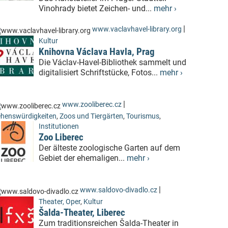
Vinohrady bietet Zeichen- und...
mehr ›
|
www.vaclavhavel-library.org
Kultur
Knihovna Václava Havla, Prag
Die Václav-Havel-Bibliothek sammelt und
digitalisiert Schriftstücke, Fotos...
mehr ›
|
www.zooliberec.cz
henswürdigkeiten
,
Zoos und Tiergärten
,
Tourismus
,
Institutionen
Zoo Liberec
Der älteste zoologische Garten auf dem
Gebiet der ehemaligen...
mehr ›
|
www.saldovo-divadlo.cz
Theater, Oper
,
Kultur
Šalda-Theater, Liberec
Zum traditionsreichen Šalda-Theater in