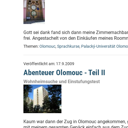
Gott sei dank fand sich dann meine Zimmernachbari
frei. Angestachelt von den Einkäufen meines Roo
Themen:
Olomouc
,
Sprachkurse
,
Palacký-Universität Olom
Veröffentlicht am:
17.9.2009
Abenteuer Olomouc - Teil II
Wohnheimsuche und Einstufungstest
Kaum war dann der Zug in Olomouc angekommen, gi
mit meinem gesamten Gepäck einfach aus dem Zug ge