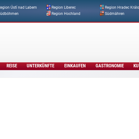
Direkt zum Inhalt
egion Ústí nad Labem
Region Liberec
Region Hradec Král
Südböhmen
Region Hochland
Südmähren
REISE
UNTERKÜNFTE
EINKAUFEN
GASTRONOMIE
KU