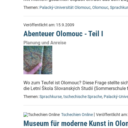
Themen:
Palacký-Universität Olomouc
,
Olomouc
,
Sprachku
Veröffentlicht am:
15.9.2009
Abenteuer Olomouc - Teil I
Planung und Anreise
Wo zum Teufel ist Olomouc? Diese Frage stellte sich 
die Letní Škola Slovanských Studií (Sommerschule f
Themen:
Sprachkurse
,
tschechische Sprache
,
Palacký-Univ
|
Tschechien Online
Veröffentlicht am
Museum für moderne Kunst in Olom