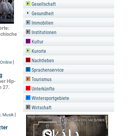
Gesellschaft
Gesundheit
Immobilien
erte:
Institutionen
echische
Kultur
Kurorte
Nachtleben
|
Online
Sprachenservice
ag
Tourismus
her Hip-
m 27.
Unterkünfte
Wintersportgebiete
Wirtschaft
|
k:
Musik
zter