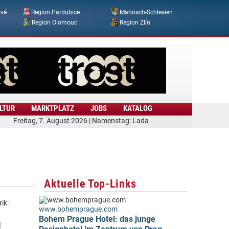
ové
Region Pardubice
Mährisch-Schlesien
Region Olomouc
Region Zlín
LTUR
MARKTPLATZ
JOBS
KATALOG
Freitag, 7. August 2026 | Namenstag: Lada
Aktuelle Top-Links
ik:
www.bohemprague.com
Bohem Prague Hotel: das junge
g