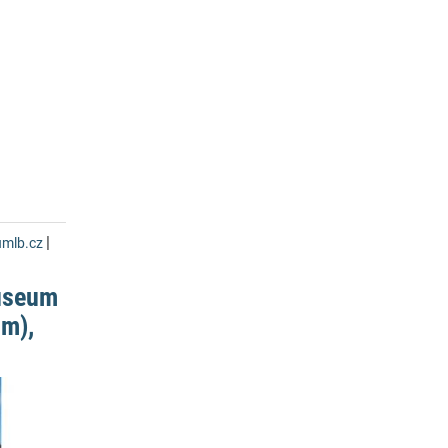
|
mlb.cz
useum
m),