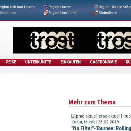
Direkt zum Inhalt
egion Ústí nad Labem
Region Liberec
Region Hradec Král
Südböhmen
Region Hochland
Südmähren
REISE
UNTERKÜNFTE
EINKAUFEN
GASTRONOMIE
KU
Mehr zum Thema
|
prag aktuell
Rubr
|
Kultur
,
Musik
26.02.2018
"No Filter"-Tournee: Rollin