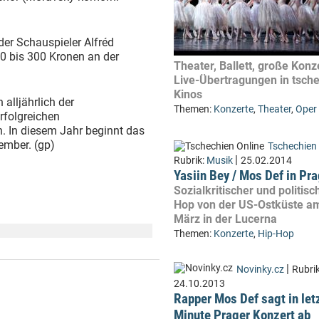
der Schauspieler Alfréd
00 bis 300 Kronen an der
Theater, Ballett, große Konz
Live-Übertragungen in tsch
Kinos
alljährlich der
Themen:
Konzerte
,
Theater
,
Oper
rfolgreichen
 In diesem Jahr beginnt das
ember. (gp)
Tschechien 
|
Rubrik:
Musik
25.02.2014
Yasiin Bey / Mos Def in Pr
Sozialkritischer und politisc
Hop von der US-Ostküste a
März in der Lucerna
Themen:
Konzerte
,
Hip-Hop
|
Novinky.cz
Rubri
24.10.2013
Rapper Mos Def sagt in let
Minute Prager Konzert ab