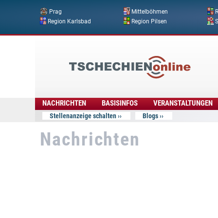
Prag
Mittelböhmen
R
Region Karlsbad
Region Pilsen
Tschechien
Online
NACHRICHTEN
BASISINFOS
VERANSTALTUNGEN
Stellenanzeige schalten
Blogs
Nachrichten