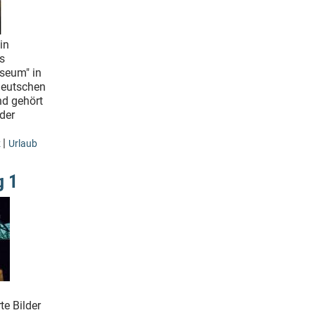
in
s
seum" in
Deutschen
d gehört
der
|
z
Urlaub
g 1
te Bilder