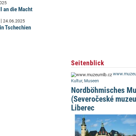
2025
ll an die Macht
|
24.06.2025
 in Tschechien
Seitenblick
www.muzeu
Kultur
,
Museen
Nordböhmisches M
(Severočeské muzeu
Liberec