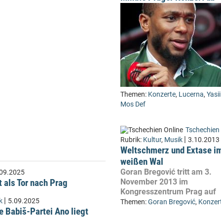
Themen:
Konzerte
,
Lucerna
,
Yasi
Mos Def
Tschechien 
|
Rubrik:
Kultur
,
Musik
3.10.2013
Weltschmerz und Extase i
weißen Wal
Goran Bregović tritt am 3.
09.2025
t als Tor nach Prag
November 2013 im
Kongresszentrum Prag auf
|
k
5.09.2025
Themen:
Goran Bregović
,
Konzer
e Babiš-Partei Ano liegt