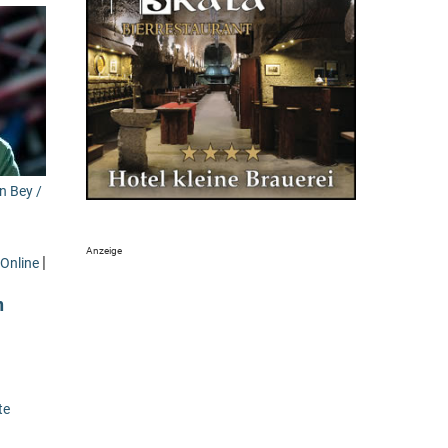
in Bey /
|
Online
m
te