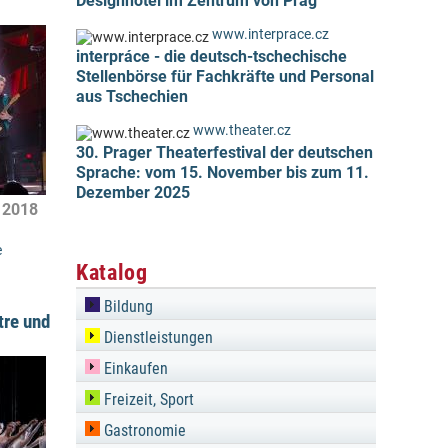
Designhotel im Zentrum von Prag
www.interprace.cz
interpráce - die deutsch-tschechische
Stellenbörse für Fachkräfte und Personal
aus Tschechien
www.theater.cz
30. Prager Theaterfestival der deutschen
Sprache: vom 15. November bis zum 11.
Dezember 2025
i 2018
e
Katalog
Bildung
tre und
Dienstleistungen
Einkaufen
Freizeit, Sport
Gastronomie