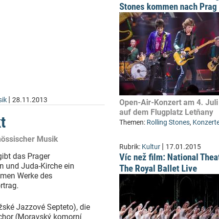
Stones kommen nach Prag
|
ik
28.11.2013
Open-Air-Konzert am 4. Jul
auf dem Flugplatz Letňany
t
Themen:
Rolling Stones
,
Konzert
enössischer Musik
|
Rubrik:
Kultur
17.01.2015
ibt das Prager
Víc než film: National Thea
n und Juda-Kirche ein
The Royal Ballet Live
ommen Werke des
rtrag.
žské Jazzové Septeto), die
chor (Moravský komorní