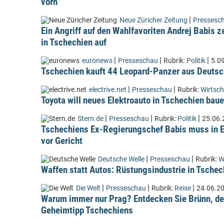
vorn
|
Neue Züricher Zeitung
Pressesc
Ein Angriff auf den Wahlfavoriten Andrej Babis z
in Tschechien auf
|
|
|
euronews
Presseschau
Rubrik:
Politik
5.0
Tschechien kauft 44 Leopard-Panzer aus Deutsch
|
|
electrive.net
Presseschau
Rubrik:
Wirtsch
Toyota will neues Elektroauto in Tschechien bau
|
|
|
Stern.de
Presseschau
Rubrik:
Politik
25.06.
Tschechiens Ex-Regierungschef Babis muss in E
vor Gericht
|
|
Deutsche Welle
Presseschau
Rubrik:
W
Waffen statt Autos: Rüstungsindustrie in Tsche
|
|
|
Die Welt
Presseschau
Rubrik:
Reise
24.06.2
Warum immer nur Prag? Entdecken Sie Brünn, de
Geheimtipp Tschechiens