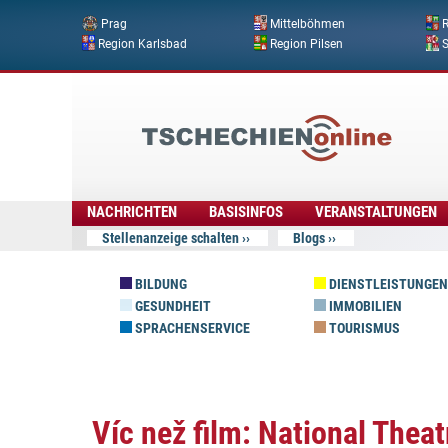
Prag
Mittelböhmen
R
Region Karlsbad
Region Pilsen
Tschechien
Online
NACHRICHTEN
BASISINFOS
VERANSTALTUNGEN
Stellenanzeige schalten
Blogs
BILDUNG
DIENSTLEISTUNGEN
GESUNDHEIT
IMMOBILIEN
SPRACHENSERVICE
TOURISMUS
Víc než film: National Theat