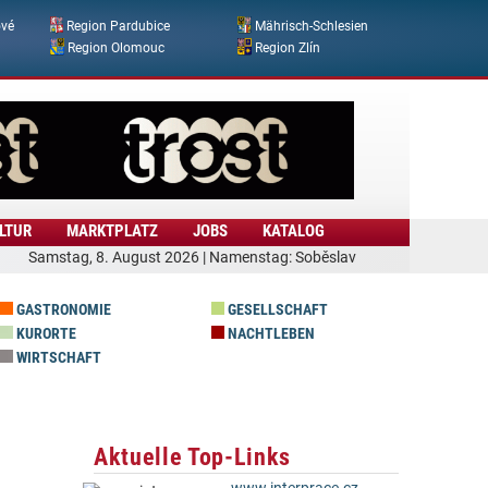
ové
Region Pardubice
Mährisch-Schlesien
Region Olomouc
Region Zlín
LTUR
MARKTPLATZ
JOBS
KATALOG
Samstag, 8. August 2026 | Namenstag: Soběslav
GASTRONOMIE
GESELLSCHAFT
KURORTE
NACHTLEBEN
WIRTSCHAFT
Aktuelle Top-Links