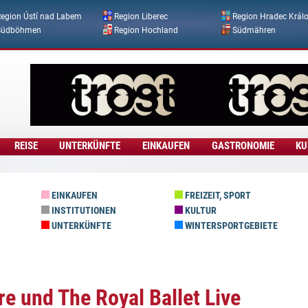
Direkt zum Inhalt
egion Ústí nad Labem
Region Liberec
Region Hradec Král
Südböhmen
Region Hochland
Südmähren
REISE
UNTERKÜNFTE
EINKAUFEN
GASTRONOMIE
KU
EINKAUFEN
FREIZEIT, SPORT
INSTITUTIONEN
KULTUR
UNTERKÜNFTE
WINTERSPORTGEBIETE
re und The Royal Ballet Live