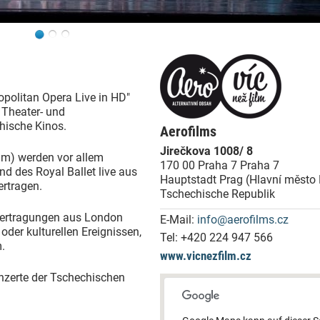
opolitan Opera Live in HD"
 Theater- und
chische Kinos.
Aerofilms
Jirečkova 1008/ 8
ilm) werden vor allem
170 00 Praha 7 Praha 7
d des Royal Ballet live aus
Hauptstadt Prag (Hlavní město
ertragen.
Tschechische Republik
übertragungen aus London
E-Mail:
info@aerofilms.cz
er kulturellen Ereignissen,
Tel:
+420 224 947 566
um.
www.vicnezfilm.cz
nzerte der Tschechischen