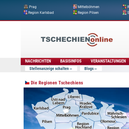
Prag
Mittelböhmen
R
Region Karlsbad
Region Pilsen
Tschechien
Online
NACHRICHTEN
BASISINFOS
VERANSTALTUNGEN
Stellenanzeige schalten
Blogs
Die Regionen Tschechiens