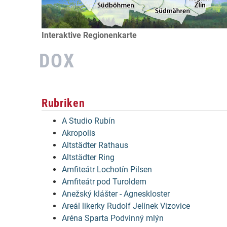
Interaktive Regionenkarte
DOX
Rubriken
A Studio Rubín
Akropolis
Altstädter Rathaus
Altstädter Ring
Amfiteátr Lochotín Pilsen
Amfiteátr pod Turoldem
Anežský klášter - Agneskloster
Areál likerky Rudolf Jelínek Vizovice
Aréna Sparta Podvinný mlýn