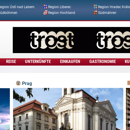
Direkt zum Inhalt
egion Ústí nad Labem
Region Liberec
Region Hradec Král
Südböhmen
Region Hochland
Südmähren
REISE
UNTERKÜNFTE
EINKAUFEN
GASTRONOMIE
KU
Prag