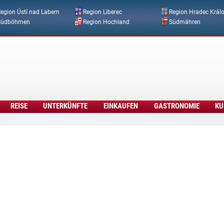
Direkt zum Inhalt
egion Ústí nad Labem
Region Liberec
Region Hradec Král
Südböhmen
Region Hochland
Südmähren
REISE
UNTERKÜNFTE
EINKAUFEN
GASTRONOMIE
KU