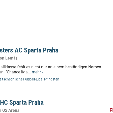
sters AC Sparta Praha
ion Letná)
allklasse fehlt es nicht nur an einem beständigen Namen
un: "Chance liga...
mehr ›
e tschechische Fußball-Liga
,
Pfingsten
 HC Sparta Praha
F
er O2 Aréna