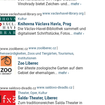
Vinohrady bietet Zeichen- und...
mehr ›
|
www.vaclavhavel-library.org
Kultur
Knihovna Václava Havla, Prag
Die Václav-Havel-Bibliothek sammelt und
digitalisiert Schriftstücke, Fotos...
mehr ›
|
www.zooliberec.cz
henswürdigkeiten
,
Zoos und Tiergärten
,
Tourismus
,
Institutionen
Zoo Liberec
Der älteste zoologische Garten auf dem
Gebiet der ehemaligen...
mehr ›
|
www.saldovo-divadlo.cz
Theater, Oper
,
Kultur
Šalda-Theater, Liberec
Zum traditionsreichen Šalda-Theater in