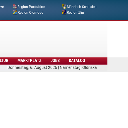
ové
Region Pardubice
Mährisch-Schlesien
Region Olomouc
Region Zlín
LTUR
MARKTPLATZ
JOBS
KATALOG
Donnerstag, 6. August 2026 | Namenstag: Oldřiška