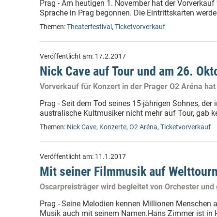
Prag - Am heutigen 1. November hat der Vorverkauf f
Sprache in Prag begonnen. Die Eintrittskarten werde
Themen:
Theaterfestival
,
Ticketvorverkauf
Veröffentlicht am:
17.2.2017
Nick Cave auf Tour und am 26. Okt
Vorverkauf für Konzert in der Prager O2 Aréna ha
Prag - Seit dem Tod seines 15-jährigen Sohnes, der i
australische Kultmusiker nicht mehr auf Tour, gab ke
Themen:
Nick Cave
,
Konzerte
,
O2 Aréna
,
Ticketvorverkauf
Veröffentlicht am:
11.1.2017
Mit seiner Filmmusik auf Welttour
Oscarpreisträger wird begleitet von Orchester un
Prag - Seine Melodien kennen Millionen Menschen au
Musik auch mit seinem Namen.Hans Zimmer ist in Ho