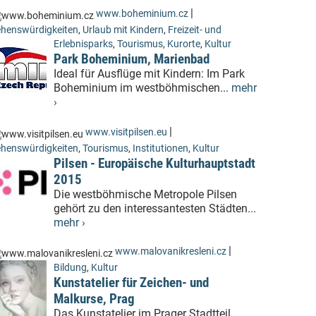
|
www.boheminium.cz
henswürdigkeiten
,
Urlaub mit Kindern
,
Freizeit- und
Erlebnisparks
,
Tourismus
,
Kurorte
,
Kultur
Park Boheminium, Marienbad
Ideal für Ausflüge mit Kindern: Im Park
Boheminium im westböhmischen...
mehr
›
|
www.visitpilsen.eu
henswürdigkeiten
,
Tourismus
,
Institutionen
,
Kultur
Pilsen - Europäische Kulturhauptstadt
2015
Die westböhmische Metropole Pilsen
gehört zu den interessantesten Städten...
mehr ›
|
www.malovanikresleni.cz
Bildung
,
Kultur
Kunstatelier für Zeichen- und
Malkurse, Prag
Das Kunstatelier im Prager Stadtteil