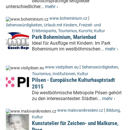
deutschsprachige Mitglieder
unterschiedlicher...
mehr ›
|
www.boheminium.cz
Sehenswürdigkeiten
,
Urlaub mit Kindern
,
Freizeit- und
Erlebnisparks
,
Tourismus
,
Kurorte
,
Kultur
Park Boheminium, Marienbad
Ideal für Ausflüge mit Kindern: Im Park
Boheminium im westböhmischen...
mehr ›
|
www.visitpilsen.eu
Sehenswürdigkeiten
,
Tourismus
,
Institutionen
,
Kultur
Pilsen - Europäische Kulturhauptstadt
2015
Die westböhmische Metropole Pilsen gehört
zu den interessantesten Städten...
mehr ›
|
www.malovanikresleni.cz
Bildung
,
Kultur
Kunstatelier für Zeichen- und Malkurse,
Prag