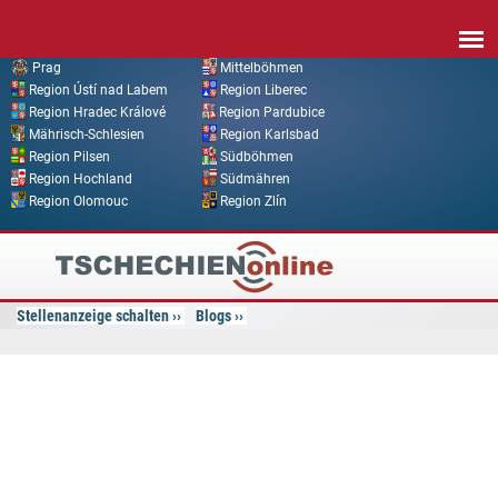
Direkt zum Inhalt
Prag
Mittelböhmen
Region Ústí nad Labem
Region Liberec
Region Hradec Králové
Region Pardubice
Mährisch-Schlesien
Region Karlsbad
Region Pilsen
Südböhmen
Region Hochland
Südmähren
Region Olomouc
Region Zlín
Tschechien
Online
Stellenanzeige schalten
Blogs