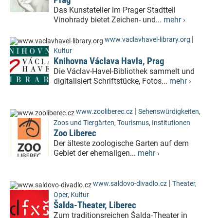
Das Kunstatelier im Prager Stadtteil
Vinohrady bietet Zeichen- und...
mehr ›
|
www.vaclavhavel-library.org
Kultur
Knihovna Václava Havla, Prag
Die Václav-Havel-Bibliothek sammelt und
digitalisiert Schriftstücke, Fotos...
mehr ›
|
www.zooliberec.cz
Sehenswürdigkeiten
,
Zoos und Tiergärten
,
Tourismus
,
Institutionen
Zoo Liberec
Der älteste zoologische Garten auf dem
Gebiet der ehemaligen...
mehr ›
|
www.saldovo-divadlo.cz
Theater,
Oper
,
Kultur
Šalda-Theater, Liberec
Zum traditionsreichen Šalda-Theater in