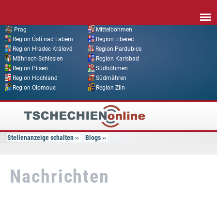
Direkt zum Inhalt
Prag
Mittelböhmen
Region Ústí nad Labem
Region Liberec
Region Hradec Králové
Region Pardubice
Mährisch-Schlesien
Region Karlsbad
Region Pilsen
Südböhmen
Region Hochland
Südmähren
Region Olomouc
Region Zlín
Tschechien
Online
Stellenanzeige schalten
Blogs
Nachrichten