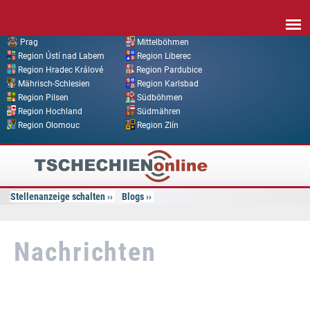
Direkt zum Inhalt
Prag
Mittelböhmen
Region Ústí nad Labem
Region Liberec
Region Hradec Králové
Region Pardubice
Mährisch-Schlesien
Region Karlsbad
Region Pilsen
Südböhmen
Region Hochland
Südmähren
Region Olomouc
Region Zlín
Tschechien
Online
Stellenanzeige schalten
Blogs
Nachrichten