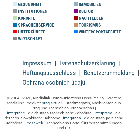
GESUNDHEIT
IMMOBILIEN
INSTITUTIONEN
KULTUR
KURORTE
NACHTLEBEN
SPRACHENSERVICE
TOURISMUS
UNTERKÜNFTE
WINTERSPORTGEBIETE
WIRTSCHAFT
Impressum
Datenschutzerklärung
Haftungsausschluss
Benutzeranmeldung
Ochrana osobních údajů
© 2004 - 2025, Medialink Communications Consult s.r.o. | Weitere
Medialink-Projekte:
prag aktuell
- Stadtmagazin, Nachrichten aus
Prag und Tschechien, Presseschau |
interpráce
- die deutsch-tschechische Jobbörse |
interpráca
- die
deutsch-slowakische Jobbörse |
interpraca
- die deutsch-polnische
Jobbörse |
Pressweb
- Tschechiens Portal für Pressemitteilungen
und PR