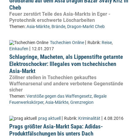
Großbrand auf dem Asia Dragon Bazar Svatý Kříž in
Cheb
Feuer zerstört Teile des Asia-Markts in Eger -
Pyrotechnik erschwerte Löscharbeiten
Themen:
Asia-Märkte
,
Brände
,
Dragon-Markt Cheb
|
Tschechien Online
Rubrik:
Reise
,
|
Einkaufen
12.01.2017
Schlagringe, Macheten, als Lippenstifte getarnte
Elektroschocker: Illegales vom tschechischen
Asia-Markt
Zöllner stellen in Tschechien gekauftes
Waffenarsenal und andere verbotene Gegenstände
sicher
Themen:
Verstöße gegen das Waffengesetz
,
illegale
Feuerwerkskörper
,
Asia-Märkte
,
Grenzregion
|
|
prag aktuell
Rubrik:
Kriminalität
4.08.2016
Prags größter Asia-Markt Sapa: Adidas-
Produktfälschungen bis unters Dach