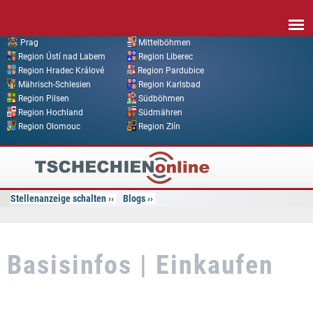
Direkt zum Inhalt
Prag
Mittelböhmen
Region Ústí nad Labem
Region Liberec
Region Hradec Králové
Region Pardubice
Mährisch-Schlesien
Region Karlsbad
Region Pilsen
Südböhmen
Region Hochland
Südmähren
Region Olomouc
Region Zlín
Tschechien
Online
Stellenanzeige schalten
Blogs
Basisinfos | Einkaufen