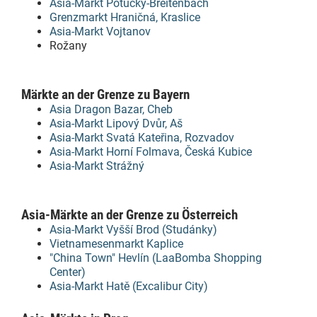
Asia-Markt Potůčky-Breitenbach
Grenzmarkt Hraničná, Kraslice
Asia-Markt Vojtanov
Rožany
Märkte an der Grenze zu Bayern
Asia Dragon Bazar, Cheb
Asia-Markt Lipový Dvůr, Aš
Asia-Markt Svatá Kateřina, Rozvadov
Asia-Markt Horní Folmava, Česká Kubice
Asia-Markt Strážný
Asia-Märkte an der Grenze zu Österreich
Asia-Markt Vyšší Brod (Studánky)
Vietnamesenmarkt Kaplice
"China Town" Hevlín (LaaBomba Shopping
Center)
Asia-Markt Hatě (Excalibur City)