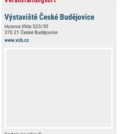
Veranstaltungsort
Výstaviště České Budějovice
Husova třída 523/30
370 21
České Budějovice
www.vcb.cz