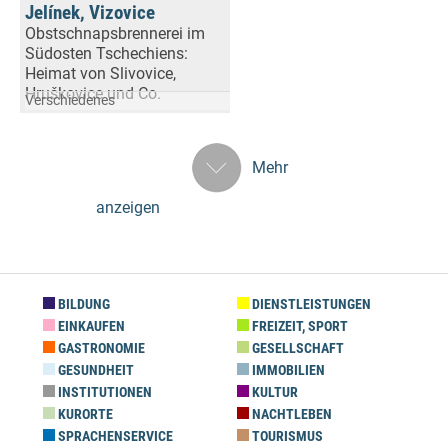
Jelínek, Vizovice
Obstschnapsbrennerei im
Südosten Tschechiens:
Heimat von Slivovice,
Hruškovice und Co.
Verschiedenes
Mehr
anzeigen
BILDUNG
DIENSTLEISTUNGEN
EINKAUFEN
FREIZEIT, SPORT
GASTRONOMIE
GESELLSCHAFT
GESUNDHEIT
IMMOBILIEN
INSTITUTIONEN
KULTUR
KURORTE
NACHTLEBEN
SPRACHENSERVICE
TOURISMUS