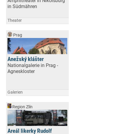
Amphitheater in Nikolsburg
in Südmähren
Theater
Prag
Anežský klášter
Nationalgalerie in Prag -
Agneskloster
Galerien
Region Zlín
Areál likerky Rudolf