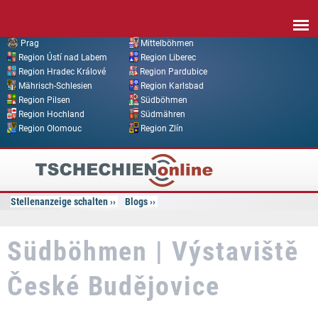
Direkt zum Inhalt
Prag
Mittelböhmen
Region Ústí nad Labem
Region Liberec
Region Hradec Králové
Region Pardubice
Mährisch-Schlesien
Region Karlsbad
Region Pilsen
Südböhmen
Region Hochland
Südmähren
Region Olomouc
Region Zlín
Tschechien
Online
Stellenanzeige schalten
Blogs
Südböhmen | Výstaviště
České Budějovice