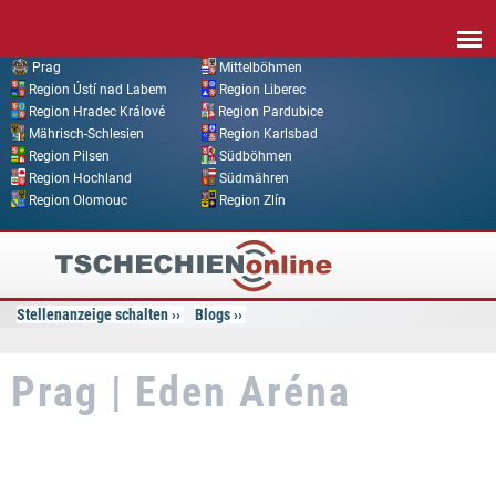
Direkt zum Inhalt
Prag
Mittelböhmen
Region Ústí nad Labem
Region Liberec
Region Hradec Králové
Region Pardubice
Mährisch-Schlesien
Region Karlsbad
Region Pilsen
Südböhmen
Region Hochland
Südmähren
Region Olomouc
Region Zlín
Tschechien
Online
Stellenanzeige schalten
Blogs
Prag | Eden Aréna