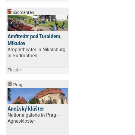
Südmähren
Amfiteátr pod Turoldem,
Mikulov
Amphitheater in Nikolsburg
in Südmähren
Theater
Prag
Anežský klášter
Nationalgalerie in Prag -
Agneskloster