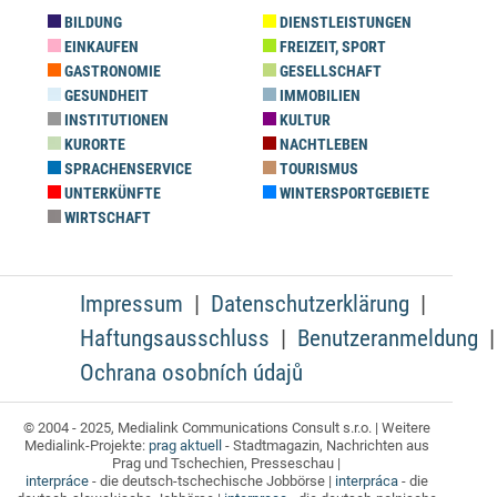
BILDUNG
DIENSTLEISTUNGEN
EINKAUFEN
FREIZEIT, SPORT
GASTRONOMIE
GESELLSCHAFT
GESUNDHEIT
IMMOBILIEN
INSTITUTIONEN
KULTUR
KURORTE
NACHTLEBEN
SPRACHENSERVICE
TOURISMUS
UNTERKÜNFTE
WINTERSPORTGEBIETE
WIRTSCHAFT
Impressum
Datenschutzerklärung
Haftungsausschluss
Benutzeranmeldung
Ochrana osobních údajů
© 2004 - 2025, Medialink Communications Consult s.r.o. | Weitere
Medialink-Projekte:
prag aktuell
- Stadtmagazin, Nachrichten aus
Prag und Tschechien, Presseschau |
interpráce
- die deutsch-tschechische Jobbörse |
interpráca
- die