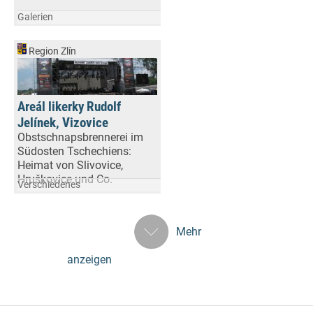
Galerien
Region Zlín
Areál likerky Rudolf
Jelínek, Vizovice
Obstschnapsbrennerei im
Südosten Tschechiens:
Heimat von Slivovice,
Hruškovice und Co.
Verschiedenes
Mehr
anzeigen