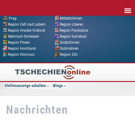
Direkt zum Inhalt
Prag
Mittelböhmen
Region Ústí nad Labem
Region Liberec
Region Hradec Králové
Region Pardubice
Mährisch-Schlesien
Region Karlsbad
Region Pilsen
Südböhmen
Region Hochland
Südmähren
Region Olomouc
Region Zlín
Tschechien
Online
Stellenanzeige schalten
Blogs
Nachrichten