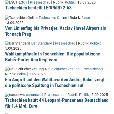
|
|
|
ESUT
Presseschau
Rubrik:
Politik
13.09.2025
Tschechien bestellt LEOPARD 2 A8
|
|
Tschechien Online
Rubrik:
Reise
13.09.2025
Von Linienflug bis Privatjet: Vaclav Havel Airport als
Tor nach Prag
|
|
|
Der Standard
Presseschau
Rubrik:
Politik
5.09.2025
Wahlkampffinale in Tschechien: Die populistische
Babiš-Partei Ano liegt vorn
|
|
Neue Züricher Zeitung
Presseschau
|
Rubrik:
Politik
5.09.2025
Ein Angriff auf den Wahlfavoriten Andrej Babis zeigt
die politische Spaltung in Tschechien auf
|
|
|
euronews
Presseschau
Rubrik:
Politik
5.09.2025
Tschechien kauft 44 Leopard-Panzer aus Deutschland
für 1,4 Mrd. Euro