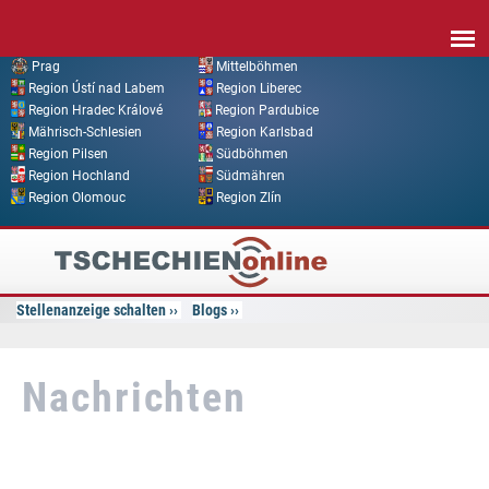
Direkt zum Inhalt
Prag
Mittelböhmen
Region Ústí nad Labem
Region Liberec
Region Hradec Králové
Region Pardubice
Mährisch-Schlesien
Region Karlsbad
Region Pilsen
Südböhmen
Region Hochland
Südmähren
Region Olomouc
Region Zlín
Tschechien
Online
Stellenanzeige schalten
Blogs
Nachrichten