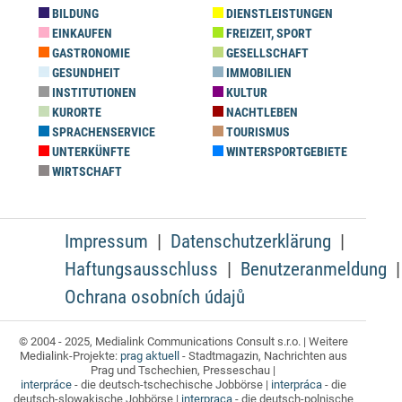
BILDUNG
DIENSTLEISTUNGEN
EINKAUFEN
FREIZEIT, SPORT
GASTRONOMIE
GESELLSCHAFT
GESUNDHEIT
IMMOBILIEN
INSTITUTIONEN
KULTUR
KURORTE
NACHTLEBEN
SPRACHENSERVICE
TOURISMUS
UNTERKÜNFTE
WINTERSPORTGEBIETE
WIRTSCHAFT
Impressum
Datenschutzerklärung
Haftungsausschluss
Benutzeranmeldung
Ochrana osobních údajů
© 2004 - 2025, Medialink Communications Consult s.r.o. | Weitere
Medialink-Projekte:
prag aktuell
- Stadtmagazin, Nachrichten aus
Prag und Tschechien, Presseschau |
interpráce
- die deutsch-tschechische Jobbörse |
interpráca
- die
deutsch-slowakische Jobbörse |
interpraca
- die deutsch-polnische