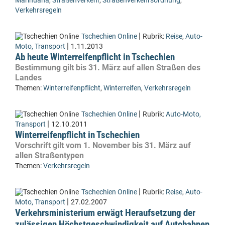
Marihuana
,
Straßenverkehr
,
Straßenverkehrsordnung
,
Verkehrsregeln
|
Tschechien Online
Rubrik:
Reise
,
Auto-
|
Moto, Transport
1.11.2013
Ab heute Winterreifenpflicht in Tschechien
Bestimmung gilt bis 31. März auf allen Straßen des
Landes
Themen:
Winterreifenpflicht
,
Winterreifen
,
Verkehrsregeln
|
Tschechien Online
Rubrik:
Auto-Moto,
|
Transport
12.10.2011
Winterreifenpflicht in Tschechien
Vorschrift gilt vom 1. November bis 31. März auf
allen Straßentypen
Themen:
Verkehrsregeln
|
Tschechien Online
Rubrik:
Reise
,
Auto-
|
Moto, Transport
27.02.2007
Verkehrsministerium erwägt Heraufsetzung der
zulässigen Höchstgeschwindigkeit auf Autobahnen