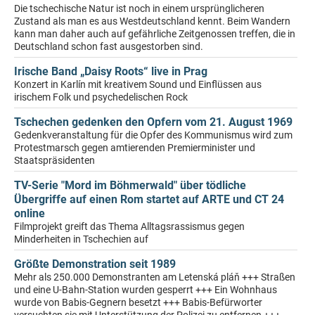
Die tschechische Natur ist noch in einem ursprünglicheren
Zustand als man es aus Westdeutschland kennt. Beim Wandern
kann man daher auch auf gefährliche Zeitgenossen treffen, die in
Deutschland schon fast ausgestorben sind.
Irische Band „Daisy Roots“ live in Prag
Konzert in Karlín mit kreativem Sound und Einflüssen aus
irischem Folk und psychedelischen Rock
Tschechen gedenken den Opfern vom 21. August 1969
Gedenkveranstaltung für die Opfer des Kommunismus wird zum
Protestmarsch gegen amtierenden Premierminister und
Staatspräsidenten
TV-Serie "Mord im Böhmerwald" über tödliche
Übergriffe auf einen Rom startet auf ARTE und CT 24
online
Filmprojekt greift das Thema Alltagsrassismus gegen
Minderheiten in Tschechien auf
Größte Demonstration seit 1989
Mehr als 250.000 Demonstranten am Letenská pláň +++ Straßen
und eine U-Bahn-Station wurden gesperrt +++ Ein Wohnhaus
wurde von Babis-Gegnern besetzt +++ Babis-Befürworter