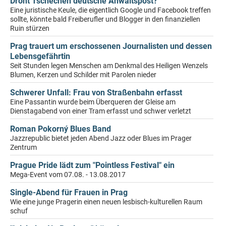
Droht Tschechen deutsche Anwaltspost?
Eine juristische Keule, die eigentlich Google und Facebook treffen
sollte, könnte bald Freiberufler und Blogger in den finanziellen
Ruin stürzen
Prag trauert um erschossenen Journalisten und dessen
Lebensgefährtin
Seit Stunden legen Menschen am Denkmal des Heiligen Wenzels
Blumen, Kerzen und Schilder mit Parolen nieder
Schwerer Unfall: Frau von Straßenbahn erfasst
Eine Passantin wurde beim Überqueren der Gleise am
Dienstagabend von einer Tram erfasst und schwer verletzt
Roman Pokorný Blues Band
Jazzrepublic bietet jeden Abend Jazz oder Blues im Prager
Zentrum
Prague Pride lädt zum "Pointless Festival" ein
Mega-Event vom 07.08. - 13.08.2017
Single-Abend für Frauen in Prag
Wie eine junge Pragerin einen neuen lesbisch-kulturellen Raum
schuf