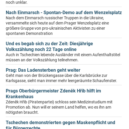
noch unklar.
Nach Einmarsch - Spontan-Demo auf dem Wenzelsplatz
Nach dem Einmarsch russischer Truppen in die Ukraine,
versammelte sich heute auf dem Prager Wenzelsplatz eine
größere Gruppe von pro-ukrainischen Aktivisten zu einer
spontanen Demonstration
Und es begab sich zu der Zeit: Diesjährige
Volkszählung noch 22 Tage online
Auch in Tschechien lebende Ausländer mit einem Aufenthaltstitel
müssen an der Volkszählung teilnehmen.
Prag: Das Ladensterben geht weiter
Geht man von der Brückengasse über die Karlsbrücke zur
Karlsgasse, sieht man immer mehr leergeräumte Schaufenster.
Prags Oberbürgermeister Zdeněk Hřib hilft im
Krankenhaus
Zdeněk Hřib (Piratenpartei) schloss sein Medizinstudium mit
Promotion ab. Nun will er seinem Land helfen, wo es ihn am
nötigsten braucht.
Tschechen demonstrierten gegen Maskenpflicht und
für Bürgerrechte