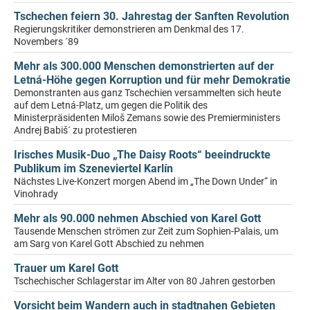
Tschechen feiern 30. Jahrestag der Sanften Revolution
Regierungskritiker demonstrieren am Denkmal des 17.
Novembers ´89
Mehr als 300.000 Menschen demonstrierten auf der
Letná-Höhe gegen Korruption und für mehr Demokratie
Demonstranten aus ganz Tschechien versammelten sich heute
auf dem Letná-Platz, um gegen die Politik des
Ministerpräsidenten Miloš Zemans sowie des Premierministers
Andrej Babiš´ zu protestieren
Irisches Musik-Duo „The Daisy Roots“ beeindruckte
Publikum im Szeneviertel Karlín
Nächstes Live-Konzert morgen Abend im „The Down Under“ in
Vinohrady
Mehr als 90.000 nehmen Abschied von Karel Gott
Tausende Menschen strömen zur Zeit zum Sophien-Palais, um
am Sarg von Karel Gott Abschied zu nehmen
Trauer um Karel Gott
Tschechischer Schlagerstar im Alter von 80 Jahren gestorben
Vorsicht beim Wandern auch in stadtnahen Gebieten