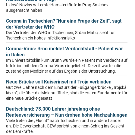
Lidové Noviny will erste Hamsterkäufe in Prag-Smichov
ausgemacht haben
Corona in Tschechien? "Nur eine Frage der Zeit", sagt
der Vertreter der WHO
Der Vertreter der WHO in Tschechien, Srdan Matić, sieht für
Tschechien ein hohes Infektionsrisiko
Corona-Virus: Brno meldet Verdachtsfall - Patient war
in Italien
Im Universitätsklinikum Brünn wurde ein Patient mit Verdacht auf
Infektion mit dem Corona-Virus eingeliefert. Derzeit warten die
zuständigen Mediziner auf das Ergebnis der Untersuchung.
Neue Brücke soll Kaiserinsel mit Troja verbinden
Gut zwei Jahre nach dem Einsturz der Fußgängerbrücke „Trojská
lávka“, die über die Moldau führte, sind die ersten Fundamente für
eine neue Brücke gesetzt
Deutschland: 73.000 Lehrer jahrelang ohne
Rentenversicherung – Nun drohen hohe Nachzahlungen
Viele treten die „Flucht“ nach Tschechien und in andere Länder
an. Die Gewerkschaft GEW spricht von einem Schlag ins Gesicht
der Lehrkräfte.