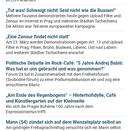
im EU-Parlament
„Tut was! Schweigt nicht! Seid nicht wie die Russen!“
Mehrere Tausend demonstrierten heute gegen Upload-Filter und
Zensur im Internet in Prag und mehreren Städten Tschechiens.
Die Aktion war Teil einer europaweiten Kampagne.
„Eine Zensur findet nicht statt“
Am 23. März werden Demonstrationen gegen Art. 13 und Upload-
Filter in Prag, Pilsen, Brünn, Budweis, Liberec, Ústí nad Labem
und weiteren Städten Tschechiens erwartet
Politische Debatte im Rock-Café: "5 Jahre Andrej Babiš:
Was hat er uns gebracht und was genommen?"
Forum 24 lud in Zusammenarbeit mit dem Freiheitsforum
(Svobodné fórum) zu einer Podiumsdiskussion ein und zog eine
ernüchterne Bilanz
„Am Ende des Regenbogens“ – Hinterhofidylle, Café
und Künstlergarten auf der Kleinseite
Wo sich die Prager Bohème 100 Jahre nach dem
Expressionismus trifft.
Mann (54) zündet sich auf dem Wenzelsplatz selbst an
Am gestrigen Freitagnachmittag versuchte sich ein Mann selbst