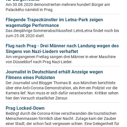
Am 30.08.2020 demonstrierten mehrere hundert Bürger am
Palackého náměstí in Prag.
Fliegende Trapezkünstler im Letna-Park zeigen
wagemutige Performance
Das diesjährige Sommerabschlussfest LetniLetna findet noch bis
zum 25.08.2020 statt.
Flug nach Prag - Drei Männer nach Landung wegen des
Singens von Nazi-Liedern verhaftet
Am vergangenen Freitag sangen drei Männer in einer Maschine
von Düsseldorf nach Prag Nazi-Lieder.
Journalist in Deutschland erhält Anzeige wegen
Filmens eines Polizisten
Der Journalist und Blogger Thomas B. aus München berichtete
über eine Anti-Corona-Demonstration, als ihm ein Polizist vor die
Kamera lief. Nun muss er sich dafür verantworten. Kritiker sehen
hier den Versuch staatlicher Zensur.
Prag Locked-Down
Bedingt durch die Corona-Krise verschwanden die touristischen
Menschenmassen förmlich über Nacht. Zutage kam der Zauber
einer Stadt, der schon fast vergessen schien. Eine Gelegenheit für