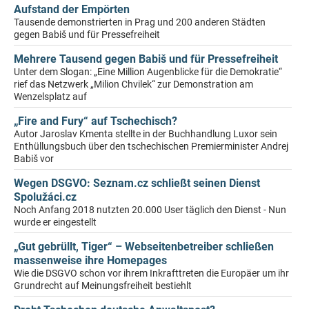
Aufstand der Empörten
Tausende demonstrierten in Prag und 200 anderen Städten
gegen Babiš und für Pressefreiheit
Mehrere Tausend gegen Babiš und für Pressefreiheit
Unter dem Slogan: „Eine Million Augenblicke für die Demokratie“
rief das Netzwerk „Milion Chvilek“ zur Demonstration am
Wenzelsplatz auf
„Fire and Fury“ auf Tschechisch?
Autor Jaroslav Kmenta stellte in der Buchhandlung Luxor sein
Enthüllungsbuch über den tschechischen Premierminister Andrej
Babiš vor
Wegen DSGVO: Seznam.cz schließt seinen Dienst
Spolužáci.cz
Noch Anfang 2018 nutzten 20.000 User täglich den Dienst - Nun
wurde er eingestellt
„Gut gebrüllt, Tiger“ – Webseitenbetreiber schließen
massenweise ihre Homepages
Wie die DSGVO schon vor ihrem Inkrafttreten die Europäer um ihr
Grundrecht auf Meinungsfreiheit bestiehlt