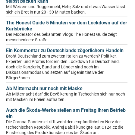
selbst backen kann
Mit Weizen- und Roggenmehl, Hefe, Salz und etwas Wasser lässt
sich ein Brot in nur 20 - 30 Minuten backen.
The Honest Guide 5 Minuten vor dem Lockdown auf der
Karlsbrücke
Der Moderator des bekannten Vlogs The Honest Guide zeigt
menschenleere Straße
Ein Kommentar zu Deutschlands zögerlichem Handeln
Droht Deutschland zum zweiten Italien zu werden? Politiker,
Experten und Promis fordern den Lockdown für Deutschland,
doch die Kanzlerin, Bund und Länder sind noch im
Diskussionsmodus und setzen auf Eigeninitiative der
Bürger*nnen
Ab Mitternacht nur noch mit Maske
Ab Mitternacht darf die Bevölkerung in Tschechien sich nur noch
mit Masken im Freien aufhalten.
Auch die Škoda-Werke stellen am Freitag ihren Betrieb
ein
Die Corona-Pandemie trifft wohl den empfindlichsten Nerv der
tschechischen Republik. Andrej Babiš kündigte laut CT24.cz die
Einstellung des Produktionsbetriebs bei Škoda an.