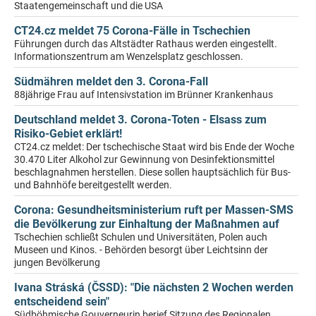
Staatengemeinschaft und die USA
CT24.cz meldet 75 Corona-Fälle in Tschechien
Führungen durch das Altstädter Rathaus werden eingestellt.
Informationszentrum am Wenzelsplatz geschlossen.
Südmähren meldet den 3. Corona-Fall
88jährige Frau auf Intensivstation im Brünner Krankenhaus
Deutschland meldet 3. Corona-Toten - Elsass zum
Risiko-Gebiet erklärt!
CT24.cz meldet: Der tschechische Staat wird bis Ende der Woche
30.470 Liter Alkohol zur Gewinnung von Desinfektionsmittel
beschlagnahmen herstellen. Diese sollen hauptsächlich für Bus-
und Bahnhöfe bereitgestellt werden.
Corona: Gesundheitsministerium ruft per Massen-SMS
die Bevölkerung zur Einhaltung der Maßnahmen auf
Tschechien schließt Schulen und Universitäten, Polen auch
Museen und Kinos. - Behörden besorgt über Leichtsinn der
jungen Bevölkerung
Ivana Stráská (ČSSD): "Die nächsten 2 Wochen werden
entscheidend sein"
Südböhmische Gouverneurin berief Sitzung des Regionalen