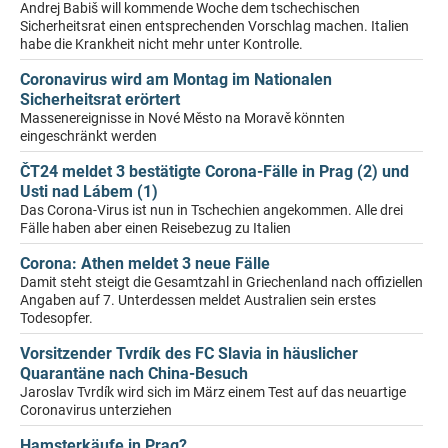
Andrej Babiš will kommende Woche dem tschechischen
Sicherheitsrat einen entsprechenden Vorschlag machen. Italien
habe die Krankheit nicht mehr unter Kontrolle.
Coronavirus wird am Montag im Nationalen
Sicherheitsrat erörtert
Massenereignisse in Nové Město na Moravě könnten
eingeschränkt werden
ČT24 meldet 3 bestätigte Corona-Fälle in Prag (2) und
Usti nad Lábem (1)
Das Corona-Virus ist nun in Tschechien angekommen. Alle drei
Fälle haben aber einen Reisebezug zu Italien
Corona: Athen meldet 3 neue Fälle
Damit steht steigt die Gesamtzahl in Griechenland nach offiziellen
Angaben auf 7. Unterdessen meldet Australien sein erstes
Todesopfer.
Vorsitzender Tvrdík des FC Slavia in häuslicher
Quarantäne nach China-Besuch
Jaroslav Tvrdík wird sich im März einem Test auf das neuartige
Coronavirus unterziehen
Hamsterkäufe in Prag?