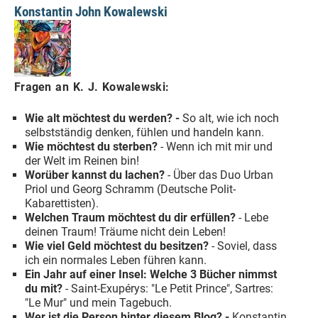
Konstantin John Kowalewski
Fragen an K. J. Kowalewski:
Wie alt möchtest du werden? -
So alt, wie ich noch
selbstständig denken, fühlen und handeln kann.
Wie möchtest du sterben?
- Wenn ich mit mir und
der Welt im Reinen bin!
Worüber kannst du lachen?
- Über das Duo Urban
Priol und Georg Schramm (Deutsche Polit-
Kabarettisten).
Welchen Traum möchtest du dir erfüllen?
- Lebe
deinen Traum! Träume nicht dein Leben!
Wie viel Geld möchtest du besitzen?
- Soviel, dass
ich ein normales Leben führen kann.
Ein Jahr auf einer Insel: Welche 3 Bücher nimmst
du mit?
- Saint-Exupérys: "Le Petit Prince", Sartres:
"Le Mur" und mein Tagebuch.
Wer ist die Person hinter diesem Blog? -
Konstantin