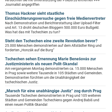
versuchten sie mit Unterstützung der Polizei zu entfernen +++
Journalist angegriffen
Thomas Hackner sieht staatliche
Einschüchterungsversuche gegen freie Medienvertreter
Nach Demonstration und Berichterstattung über Upload-Filter
und Art. 13 droht deutschen Bloggern 500.000 Euro Bußgeld.
Was hat das mit Tschechien zu tun?
Steht den Tschechen eine zweite Revolution bevor?
25.000 Menschen demonstrierten auf dem Altstädter Ring und
forderten „Honzák auf die Burg“
Tschechen sehen Ernennung Marie Benešovás zur
Justizministerin als neuen Polit-Skandal
Am vergangenen Montag demonstrierten ca. 15.000 Menschen
in Prag sowie weitere Tausende in 105 Städten und Gemeinden.
Demonstranten fürchten um die Unabhängigkeit der
tschechischen Justiz.
„Marsch für eine unabhängige Justiz“ zog durch Prag
Tausende Tschechen demonstrierten in Prag und 105 weiteren
Städten und Gemeinden Tschechiens gegen Andrej Babiš und
einen neuen Politik-Skandal