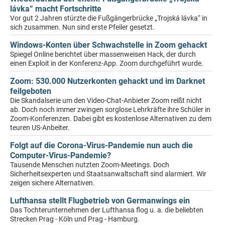
lávka“ macht Fortschritte
Vor gut 2 Jahren stürzte die Fußgängerbrücke „Trojská lávka“ in
sich zusammen. Nun sind erste Pfeiler gesetzt.
Windows-Konten über Schwachstelle in Zoom gehackt
Spiegel Online berichtet über massenweisen Hack, der durch
einen Exploit in der Konferenz-App. Zoom durchgeführt wurde.
Zoom: 530.000 Nutzerkonten gehackt und im Darknet
feilgeboten
Die Skandalserie um den Video-Chat-Anbieter Zoom reißt nicht
ab. Doch noch immer zwingen sorglose Lehrkräfte ihre Schüler in
Zoom-Konferenzen. Dabei gibt es kostenlose Alternativen zu dem
teuren US-Anbeiter.
Folgt auf die Corona-Virus-Pandemie nun auch die
Computer-Virus-Pandemie?
Tausende Menschen nutzten Zoom-Meetings. Doch
Sicherheitsexperten und Staatsanwaltschaft sind alarmiert. Wir
zeigen sichere Alternativen.
Lufthansa stellt Flugbetrieb von Germanwings ein
Das Tochterunternehmen der Lufthansa flog u. a. die beliebten
Strecken Prag - Köln und Prag - Hamburg.