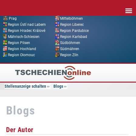
Direkt zum Inhalt
Prag
Mittelböhmen
Region Ústí nad Labem
Region Liberec
Region Hradec Králové
Region Pardubice
Mährisch-Schlesien
Region Karlsbad
Region Pilsen
Südböhmen
Region Hochland
Südmähren
Region Olomouc
Region Zlín
Tschechien
Online
Stellenanzeige schalten
Blogs
Blogs
Der Autor