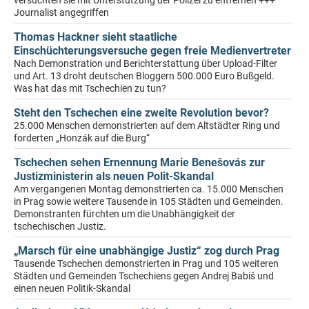
versuchten sie mit Unterstützung der Polizei zu entfernen +++
Journalist angegriffen
Thomas Hackner sieht staatliche
Einschüchterungsversuche gegen freie Medienvertreter
Nach Demonstration und Berichterstattung über Upload-Filter
und Art. 13 droht deutschen Bloggern 500.000 Euro Bußgeld.
Was hat das mit Tschechien zu tun?
Steht den Tschechen eine zweite Revolution bevor?
25.000 Menschen demonstrierten auf dem Altstädter Ring und
forderten „Honzák auf die Burg“
Tschechen sehen Ernennung Marie Benešovás zur
Justizministerin als neuen Polit-Skandal
Am vergangenen Montag demonstrierten ca. 15.000 Menschen
in Prag sowie weitere Tausende in 105 Städten und Gemeinden.
Demonstranten fürchten um die Unabhängigkeit der
tschechischen Justiz.
„Marsch für eine unabhängige Justiz“ zog durch Prag
Tausende Tschechen demonstrierten in Prag und 105 weiteren
Städten und Gemeinden Tschechiens gegen Andrej Babiš und
einen neuen Politik-Skandal