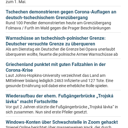
zum 1. Mai.
Tschechen demonstrieren gegen Corona-Auflagen an
deutsch-tschechischem Grenzübergang
Rund 100 Pendler demonstrierten heute am Grenzübergang
Folmava / Furth im Wald gegen die Prager Beschränkungen
Warnschüsse an tschechisch-polnischer Grenze:
Deutscher versuchte Grenze zu überqueren
Als am Dienstag ein Deutscher die Grenze bei Opava unerlaubt
überqueren wollte, feuerte die polnische Armee Warnschüsse ab
Griechenland punktet mit guten Fallzahlen in der
Corona-Krise
Laut Johns-Hopkins-University verzeichnet das Land am
Mittelmeer bislang lediglich 2463 Infizierte und 127 Tote. Eine
gesunde Ernährung soll dabei eine erhebliche Rolle spielen.
Wiederaufbau der ehem. Fußgängerbrücke „Trojská
lávka“ macht Fortschritte
Vor gut 2 Jahren stürzte die Fußgängerbrücke „Trojská lávka“ in
sich zusammen. Nun sind erste Pfeiler gesetzt.
Windows-Konten über Schwachstelle in Zoom gehackt
Spiegel Online berichtet über massenweisen Hack, der durch