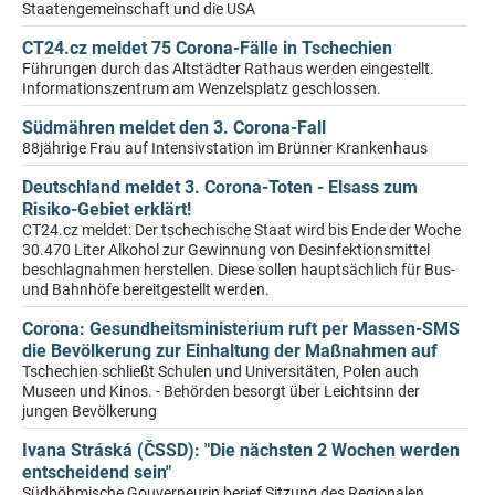
Staatengemeinschaft und die USA
CT24.cz meldet 75 Corona-Fälle in Tschechien
Führungen durch das Altstädter Rathaus werden eingestellt.
Informationszentrum am Wenzelsplatz geschlossen.
Südmähren meldet den 3. Corona-Fall
88jährige Frau auf Intensivstation im Brünner Krankenhaus
Deutschland meldet 3. Corona-Toten - Elsass zum
Risiko-Gebiet erklärt!
CT24.cz meldet: Der tschechische Staat wird bis Ende der Woche
30.470 Liter Alkohol zur Gewinnung von Desinfektionsmittel
beschlagnahmen herstellen. Diese sollen hauptsächlich für Bus-
und Bahnhöfe bereitgestellt werden.
Corona: Gesundheitsministerium ruft per Massen-SMS
die Bevölkerung zur Einhaltung der Maßnahmen auf
Tschechien schließt Schulen und Universitäten, Polen auch
Museen und Kinos. - Behörden besorgt über Leichtsinn der
jungen Bevölkerung
Ivana Stráská (ČSSD): "Die nächsten 2 Wochen werden
entscheidend sein"
Südböhmische Gouverneurin berief Sitzung des Regionalen