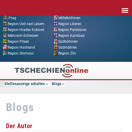
Direkt zum Inhalt
Prag
Mittelböhmen
Region Ústí nad Labem
Region Liberec
Region Hradec Králové
Region Pardubice
Mährisch-Schlesien
Region Karlsbad
Region Pilsen
Südböhmen
Region Hochland
Südmähren
Region Olomouc
Region Zlín
Tschechien
Online
Stellenanzeige schalten
Blogs
Blogs
Der Autor