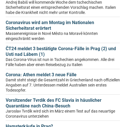
Andrej Babiš will kommende Woche dem tschechischen
Sicherheitsrat einen entsprechenden Vorschlag machen. Italien
habe die Krankheit nicht mehr unter Kontrolle.
Coronavirus wird am Montag im Nationalen
Sicherheitsrat erörtert
Massenereignisse in Nové Město na Moravě könnten
eingeschränkt werden
ČT24 meldet 3 bestätigte Corona-Fälle in Prag (2) und
Usti nad Lábem (1)
Das Corona-Virus ist nun in Tschechien angekommen. Alle drei
Fälle haben aber einen Reisebezug zu Italien
Corona: Athen meldet 3 neue Fälle
Damit steht steigt die Gesamtzahl in Griechenland nach offiziellen
Angaben auf 7. Unterdessen meldet Australien sein erstes
Todesopfer.
Vorsitzender Tvrdík des FC Slavia in häuslicher
Quarantäne nach China-Besuch
Jaroslav Tvrdík wird sich im März einem Test auf das neuartige
Coronavirus unterziehen
Hamsterkäufe in Prag?