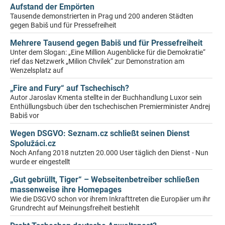
Aufstand der Empörten
Tausende demonstrierten in Prag und 200 anderen Städten
gegen Babiš und für Pressefreiheit
Mehrere Tausend gegen Babiš und für Pressefreiheit
Unter dem Slogan: „Eine Million Augenblicke für die Demokratie“
rief das Netzwerk „Milion Chvilek“ zur Demonstration am
Wenzelsplatz auf
„Fire and Fury“ auf Tschechisch?
Autor Jaroslav Kmenta stellte in der Buchhandlung Luxor sein
Enthüllungsbuch über den tschechischen Premierminister Andrej
Babiš vor
Wegen DSGVO: Seznam.cz schließt seinen Dienst
Spolužáci.cz
Noch Anfang 2018 nutzten 20.000 User täglich den Dienst - Nun
wurde er eingestellt
„Gut gebrüllt, Tiger“ – Webseitenbetreiber schließen
massenweise ihre Homepages
Wie die DSGVO schon vor ihrem Inkrafttreten die Europäer um ihr
Grundrecht auf Meinungsfreiheit bestiehlt