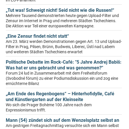
im EU-Parlament
„Tut was! Schweigt nicht! Seid nicht wie die Russen!“
Mehrere Tausend demonstrierten heute gegen Upload-Filter und
Zensur im Internet in Prag und mehreren Städten Tschechiens.
Die Aktion war Teil einer europaweiten Kampagne.
„Eine Zensur findet nicht statt“
Am 23. März werden Demonstrationen gegen Art. 13 und Upload-
Filter in Prag, Pilsen, Brünn, Budweis, Liberec, Ústí nad Labem
und weiteren Städten Tschechiens erwartet
Politische Debatte im Rock-Café: "5 Jahre Andrej Babiš:
Was hat er uns gebracht und was genommen?"
Forum 24 lud in Zusammenarbeit mit dem Freiheitsforum
(Svobodné fórum) zu einer Podiumsdiskussion ein und zog eine
ernüchterne Bilanz
„Am Ende des Regenbogens“ – Hinterhofidylle, Café
und Künstlergarten auf der Kleinseite
Wo sich die Prager Bohème 100 Jahre nach dem
Expressionismus trifft.
Mann (54) zündet sich auf dem Wenzelsplatz selbst an
Am gestrigen Freitagnachmittag versuchte sich ein Mann selbst