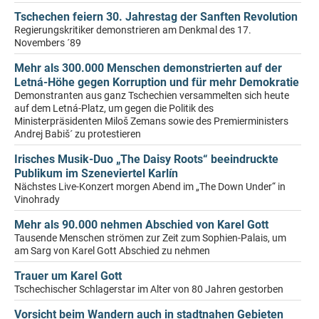
Tschechen feiern 30. Jahrestag der Sanften Revolution
Regierungskritiker demonstrieren am Denkmal des 17.
Novembers ´89
Mehr als 300.000 Menschen demonstrierten auf der
Letná-Höhe gegen Korruption und für mehr Demokratie
Demonstranten aus ganz Tschechien versammelten sich heute
auf dem Letná-Platz, um gegen die Politik des
Ministerpräsidenten Miloš Zemans sowie des Premierministers
Andrej Babiš´ zu protestieren
Irisches Musik-Duo „The Daisy Roots“ beeindruckte
Publikum im Szeneviertel Karlín
Nächstes Live-Konzert morgen Abend im „The Down Under“ in
Vinohrady
Mehr als 90.000 nehmen Abschied von Karel Gott
Tausende Menschen strömen zur Zeit zum Sophien-Palais, um
am Sarg von Karel Gott Abschied zu nehmen
Trauer um Karel Gott
Tschechischer Schlagerstar im Alter von 80 Jahren gestorben
Vorsicht beim Wandern auch in stadtnahen Gebieten