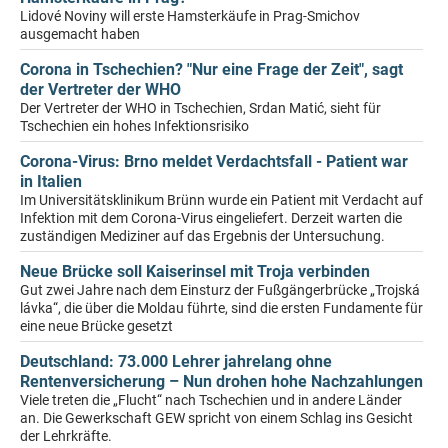
Lidové Noviny will erste Hamsterkäufe in Prag-Smichov
ausgemacht haben
Corona in Tschechien? "Nur eine Frage der Zeit", sagt
der Vertreter der WHO
Der Vertreter der WHO in Tschechien, Srdan Matić, sieht für
Tschechien ein hohes Infektionsrisiko
Corona-Virus: Brno meldet Verdachtsfall - Patient war
in Italien
Im Universitätsklinikum Brünn wurde ein Patient mit Verdacht auf
Infektion mit dem Corona-Virus eingeliefert. Derzeit warten die
zuständigen Mediziner auf das Ergebnis der Untersuchung.
Neue Brücke soll Kaiserinsel mit Troja verbinden
Gut zwei Jahre nach dem Einsturz der Fußgängerbrücke „Trojská
lávka“, die über die Moldau führte, sind die ersten Fundamente für
eine neue Brücke gesetzt
Deutschland: 73.000 Lehrer jahrelang ohne
Rentenversicherung – Nun drohen hohe Nachzahlungen
Viele treten die „Flucht“ nach Tschechien und in andere Länder
an. Die Gewerkschaft GEW spricht von einem Schlag ins Gesicht
der Lehrkräfte.