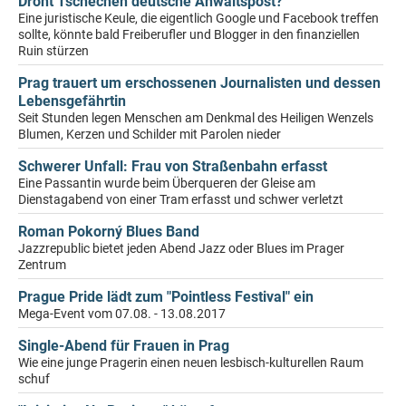
Droht Tschechen deutsche Anwaltspost?
Eine juristische Keule, die eigentlich Google und Facebook treffen
sollte, könnte bald Freiberufler und Blogger in den finanziellen
Ruin stürzen
Prag trauert um erschossenen Journalisten und dessen
Lebensgefährtin
Seit Stunden legen Menschen am Denkmal des Heiligen Wenzels
Blumen, Kerzen und Schilder mit Parolen nieder
Schwerer Unfall: Frau von Straßenbahn erfasst
Eine Passantin wurde beim Überqueren der Gleise am
Dienstagabend von einer Tram erfasst und schwer verletzt
Roman Pokorný Blues Band
Jazzrepublic bietet jeden Abend Jazz oder Blues im Prager
Zentrum
Prague Pride lädt zum "Pointless Festival" ein
Mega-Event vom 07.08. - 13.08.2017
Single-Abend für Frauen in Prag
Wie eine junge Pragerin einen neuen lesbisch-kulturellen Raum
schuf