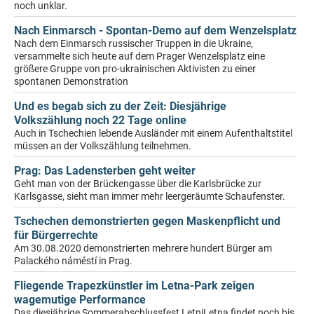
noch unklar.
Nach Einmarsch - Spontan-Demo auf dem Wenzelsplatz
Nach dem Einmarsch russischer Truppen in die Ukraine,
versammelte sich heute auf dem Prager Wenzelsplatz eine
größere Gruppe von pro-ukrainischen Aktivisten zu einer
spontanen Demonstration
Und es begab sich zu der Zeit: Diesjährige
Volkszählung noch 22 Tage online
Auch in Tschechien lebende Ausländer mit einem Aufenthaltstitel
müssen an der Volkszählung teilnehmen.
Prag: Das Ladensterben geht weiter
Geht man von der Brückengasse über die Karlsbrücke zur
Karlsgasse, sieht man immer mehr leergeräumte Schaufenster.
Tschechen demonstrierten gegen Maskenpflicht und
für Bürgerrechte
Am 30.08.2020 demonstrierten mehrere hundert Bürger am
Palackého náměstí in Prag.
Fliegende Trapezkünstler im Letna-Park zeigen
wagemutige Performance
Das diesjährige Sommerabschlussfest LetniLetna findet noch bis