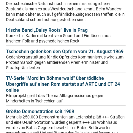
Die tschechische Natur ist noch in einem ursprünglicheren
Zustand als man es aus Westdeutschland kennt. Beim Wandern
kann man daher auch auf gefährliche Zeitgenossen treffen, die in
Deutschland schon fast ausgestorben sind.
Irische Band „Daisy Roots“ live in Prag
Konzert in Karlín mit kreativem Sound und Einflüssen aus
irischem Folk und psychedelischen Rock
Tschechen gedenken den Opfern vom 21. August 1969
Gedenkveranstaltung für die Opfer des Kommunismus wird zum
Protestmarsch gegen amtierenden Premierminister und
Staatspräsidenten
TV-Serie "Mord im Böhmerwald" über tödliche
Übergriffe auf einen Rom startet auf ARTE und CT 24
online
Filmprojekt greift das Thema Alltagsrassismus gegen
Minderheiten in Tschechien auf
Größte Demonstration seit 1989
Mehr als 250.000 Demonstranten am Letenská pláň +++ Straßen
und eine U-Bahn-Station wurden gesperrt +++ Ein Wohnhaus
wurde von Babis-Gegnern besetzt +++ Babis-Befürworter