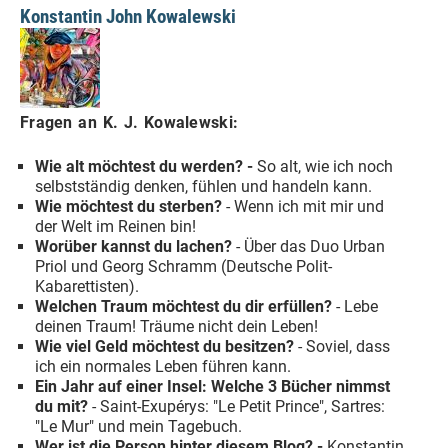
Konstantin John Kowalewski
Fragen an K. J. Kowalewski:
Wie alt möchtest du werden? -
So alt, wie ich noch
selbstständig denken, fühlen und handeln kann.
Wie möchtest du sterben?
- Wenn ich mit mir und
der Welt im Reinen bin!
Worüber kannst du lachen?
- Über das Duo Urban
Priol und Georg Schramm (Deutsche Polit-
Kabarettisten).
Welchen Traum möchtest du dir erfüllen?
- Lebe
deinen Traum! Träume nicht dein Leben!
Wie viel Geld möchtest du besitzen?
- Soviel, dass
ich ein normales Leben führen kann.
Ein Jahr auf einer Insel: Welche 3 Bücher nimmst
du mit?
- Saint-Exupérys: "Le Petit Prince", Sartres:
"Le Mur" und mein Tagebuch.
Wer ist die Person hinter diesem Blog? -
Konstantin