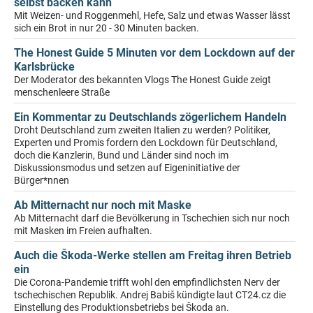
selbst backen kann
Mit Weizen- und Roggenmehl, Hefe, Salz und etwas Wasser lässt
sich ein Brot in nur 20 - 30 Minuten backen.
The Honest Guide 5 Minuten vor dem Lockdown auf der
Karlsbrücke
Der Moderator des bekannten Vlogs The Honest Guide zeigt
menschenleere Straße
Ein Kommentar zu Deutschlands zögerlichem Handeln
Droht Deutschland zum zweiten Italien zu werden? Politiker,
Experten und Promis fordern den Lockdown für Deutschland,
doch die Kanzlerin, Bund und Länder sind noch im
Diskussionsmodus und setzen auf Eigeninitiative der
Bürger*nnen
Ab Mitternacht nur noch mit Maske
Ab Mitternacht darf die Bevölkerung in Tschechien sich nur noch
mit Masken im Freien aufhalten.
Auch die Škoda-Werke stellen am Freitag ihren Betrieb
ein
Die Corona-Pandemie trifft wohl den empfindlichsten Nerv der
tschechischen Republik. Andrej Babiš kündigte laut CT24.cz die
Einstellung des Produktionsbetriebs bei Škoda an.