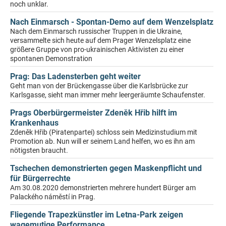
noch unklar.
Nach Einmarsch - Spontan-Demo auf dem Wenzelsplatz
Nach dem Einmarsch russischer Truppen in die Ukraine,
versammelte sich heute auf dem Prager Wenzelsplatz eine
größere Gruppe von pro-ukrainischen Aktivisten zu einer
spontanen Demonstration
Prag: Das Ladensterben geht weiter
Geht man von der Brückengasse über die Karlsbrücke zur
Karlsgasse, sieht man immer mehr leergeräumte Schaufenster.
Prags Oberbürgermeister Zdeněk Hřib hilft im
Krankenhaus
Zdeněk Hřib (Piratenpartei) schloss sein Medizinstudium mit
Promotion ab. Nun will er seinem Land helfen, wo es ihn am
nötigsten braucht.
Tschechen demonstrierten gegen Maskenpflicht und
für Bürgerrechte
Am 30.08.2020 demonstrierten mehrere hundert Bürger am
Palackého náměstí in Prag.
Fliegende Trapezkünstler im Letna-Park zeigen
wagemutige Performance