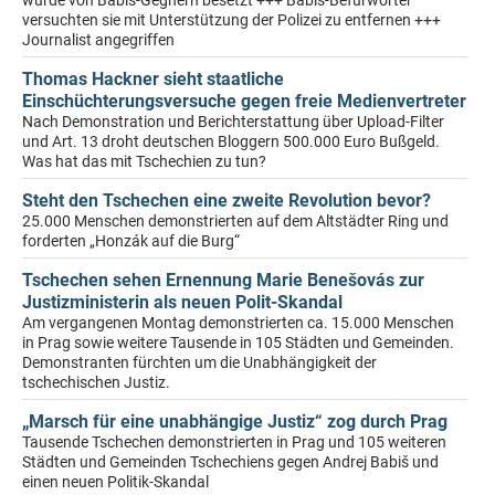
wurde von Babis-Gegnern besetzt +++ Babis-Befürworter
versuchten sie mit Unterstützung der Polizei zu entfernen +++
Journalist angegriffen
Thomas Hackner sieht staatliche
Einschüchterungsversuche gegen freie Medienvertreter
Nach Demonstration und Berichterstattung über Upload-Filter
und Art. 13 droht deutschen Bloggern 500.000 Euro Bußgeld.
Was hat das mit Tschechien zu tun?
Steht den Tschechen eine zweite Revolution bevor?
25.000 Menschen demonstrierten auf dem Altstädter Ring und
forderten „Honzák auf die Burg“
Tschechen sehen Ernennung Marie Benešovás zur
Justizministerin als neuen Polit-Skandal
Am vergangenen Montag demonstrierten ca. 15.000 Menschen
in Prag sowie weitere Tausende in 105 Städten und Gemeinden.
Demonstranten fürchten um die Unabhängigkeit der
tschechischen Justiz.
„Marsch für eine unabhängige Justiz“ zog durch Prag
Tausende Tschechen demonstrierten in Prag und 105 weiteren
Städten und Gemeinden Tschechiens gegen Andrej Babiš und
einen neuen Politik-Skandal