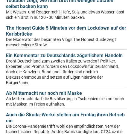
Youtuber zeigt, wie man Brot mit wenigen Zutaten
selbst backen kann
Mit Weizen- und Roggenmehl, Hefe, Salz und etwas Wasser lässt
sich ein Brot in nur 20 - 30 Minuten backen.
The Honest Guide 5 Minuten vor dem Lockdown auf der
Karlsbrücke
Der Moderator des bekannten Vlogs The Honest Guide zeigt
menschenleere Straße
Ein Kommentar zu Deutschlands zögerlichem Handeln
Droht Deutschland zum zweiten Italien zu werden? Politiker,
Experten und Promis fordern den Lockdown für Deutschland,
doch die Kanzlerin, Bund und Länder sind noch im
Diskussionsmodus und setzen auf Eigeninitiative der
Bürger*nnen
Ab Mitternacht nur noch mit Maske
Ab Mitternacht darf die Bevölkerung in Tschechien sich nur noch
mit Masken im Freien aufhalten.
Auch die Škoda-Werke stellen am Freitag ihren Betrieb
ein
Die Corona-Pandemie trifft wohl den empfindlichsten Nerv der
tschechischen Republik. Andrej Babiš kündigte laut CT24.cz die