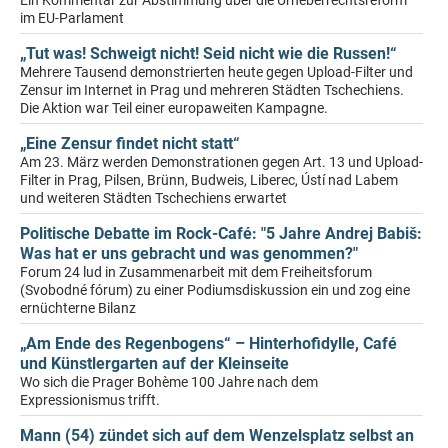
Ein Kommentar zur Abstimmung über die Urheberrechtsreform
im EU-Parlament
„Tut was! Schweigt nicht! Seid nicht wie die Russen!“
Mehrere Tausend demonstrierten heute gegen Upload-Filter und
Zensur im Internet in Prag und mehreren Städten Tschechiens.
Die Aktion war Teil einer europaweiten Kampagne.
„Eine Zensur findet nicht statt“
Am 23. März werden Demonstrationen gegen Art. 13 und Upload-
Filter in Prag, Pilsen, Brünn, Budweis, Liberec, Ústí nad Labem
und weiteren Städten Tschechiens erwartet
Politische Debatte im Rock-Café: "5 Jahre Andrej Babiš:
Was hat er uns gebracht und was genommen?"
Forum 24 lud in Zusammenarbeit mit dem Freiheitsforum
(Svobodné fórum) zu einer Podiumsdiskussion ein und zog eine
ernüchterne Bilanz
„Am Ende des Regenbogens“ – Hinterhofidylle, Café
und Künstlergarten auf der Kleinseite
Wo sich die Prager Bohème 100 Jahre nach dem
Expressionismus trifft.
Mann (54) zündet sich auf dem Wenzelsplatz selbst an