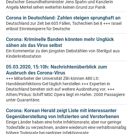
Deutscher Gesundheitsminister Jens Spahn und Kanzlerin
Angela Merkel sehen weiterhin keinen Grund zur Panik
Corona in Deutschland: Zahlen steigen sprunghaft an
Deutschland zur Zeit bei 605 Fällen, Tschechien bei 8 +++ Israel
erlässt Einreisesperre für Deutsche
Corona: Kriminelle Banden könnten mehr Unglück
sähen als das Virus selbst
Ein Kommentar zu den jüngsten Diebstählen von Sterilgut aus
Kinderkrebsstation
05.03.2020, 15:10h: Nachrichtenüberblick zum
Ausbruch des Corona-Virus
+++ Mitarbeiter der Universität Zlín können 480 Ltr.
Handdesinfektions-Gel täglich herstellen +++ Experten in
Deutschland bereiten sich auf weitere Ausbreitung vor. +++
Athen/Piräus: Schiff MSC Opera liegt im Hafen. 2000 Passagiere
unter Quarantäne.
Corona: Korean Herald zeigt Liste mit interessanter
Gegenüberstellung von Infizierten und Verstorbenen
Einige Länder haben eine hohe Infektionsrate, aber nur geringe
Todesfälle zu verzeichnen, andere wiederum eine verhältnismäßig
höhere Todesrate bei niedriger Infektionsrate