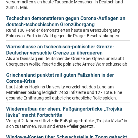
versammelten sich heute Tausende Menschen in Deutschland
zum 1. Mai.
Tschechen demonstrieren gegen Corona-Auflagen an
deutsch-tschechischem Grenzübergang
Rund 100 Pendler demonstrierten heute am Grenzübergang
Folmava / Furth im Wald gegen die Prager Beschränkungen
Warnschüsse an tschechisch-polnischer Grenze:
Deutscher versuchte Grenze zu überqueren
Als am Dienstag ein Deutscher die Grenze bei Opava unerlaubt
überqueren wollte, feuerte die polnische Armee Warnschüsse ab
Griechenland punktet mit guten Fallzahlen in der
Corona-Krise
Laut Johns-Hopkins-University verzeichnet das Land am
Mittelmeer bislang lediglich 2463 Infizierte und 127 Tote. Eine
gesunde Ernährung soll dabei eine erhebliche Rolle spielen.
Wiederaufbau der ehem. Fußgängerbrücke „Trojská
lávka“ macht Fortschritte
Vor gut 2 Jahren stürzte die Fußgängerbrücke „Trojská lávka“ in
sich zusammen. Nun sind erste Pfeiler gesetzt.
Windows-Konten über Schwachstelle in Zoom gehackt