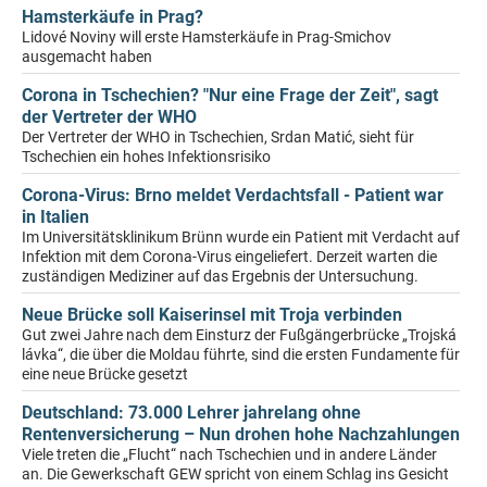
Hamsterkäufe in Prag?
Lidové Noviny will erste Hamsterkäufe in Prag-Smichov
ausgemacht haben
Corona in Tschechien? "Nur eine Frage der Zeit", sagt
der Vertreter der WHO
Der Vertreter der WHO in Tschechien, Srdan Matić, sieht für
Tschechien ein hohes Infektionsrisiko
Corona-Virus: Brno meldet Verdachtsfall - Patient war
in Italien
Im Universitätsklinikum Brünn wurde ein Patient mit Verdacht auf
Infektion mit dem Corona-Virus eingeliefert. Derzeit warten die
zuständigen Mediziner auf das Ergebnis der Untersuchung.
Neue Brücke soll Kaiserinsel mit Troja verbinden
Gut zwei Jahre nach dem Einsturz der Fußgängerbrücke „Trojská
lávka“, die über die Moldau führte, sind die ersten Fundamente für
eine neue Brücke gesetzt
Deutschland: 73.000 Lehrer jahrelang ohne
Rentenversicherung – Nun drohen hohe Nachzahlungen
Viele treten die „Flucht“ nach Tschechien und in andere Länder
an. Die Gewerkschaft GEW spricht von einem Schlag ins Gesicht