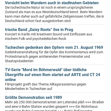
Vorsicht beim Wandern auch in stadtnahen Gebieten
Die tschechische Natur ist noch in einem ursprünglicheren
Zustand als man es aus Westdeutschland kennt. Beim Wandern
kann man daher auch auf gefährliche Zeitgenossen treffen, die in
Deutschland schon fast ausgestorben sind.
Irische Band „Daisy Roots“ live in Prag
Konzert in Karlín mit kreativem Sound und Einflüssen aus
irischem Folk und psychedelischen Rock
Tschechen gedenken den Opfern vom 21. August 1969
Gedenkveranstaltung für die Opfer des Kommunismus wird zum
Protestmarsch gegen amtierenden Premierminister und
Staatspräsidenten
TV-Serie "Mord im Böhmerwald" über tödliche
Übergriffe auf einen Rom startet auf ARTE und CT 24
online
Filmprojekt greift das Thema Alltagsrassismus gegen
Minderheiten in Tschechien auf
Größte Demonstration seit 1989
Mehr als 250.000 Demonstranten am Letenská pláň +++ Straßen
und eine U-Bahn-Station wurden gesperrt +++ Ein Wohnhaus