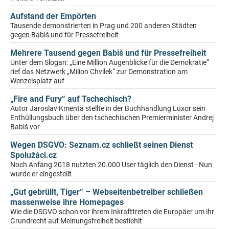
Aufstand der Empörten
Tausende demonstrierten in Prag und 200 anderen Städten
gegen Babiš und für Pressefreiheit
Mehrere Tausend gegen Babiš und für Pressefreiheit
Unter dem Slogan: „Eine Million Augenblicke für die Demokratie“
rief das Netzwerk „Milion Chvilek“ zur Demonstration am
Wenzelsplatz auf
„Fire and Fury“ auf Tschechisch?
Autor Jaroslav Kmenta stellte in der Buchhandlung Luxor sein
Enthüllungsbuch über den tschechischen Premierminister Andrej
Babiš vor
Wegen DSGVO: Seznam.cz schließt seinen Dienst
Spolužáci.cz
Noch Anfang 2018 nutzten 20.000 User täglich den Dienst - Nun
wurde er eingestellt
„Gut gebrüllt, Tiger“ – Webseitenbetreiber schließen
massenweise ihre Homepages
Wie die DSGVO schon vor ihrem Inkrafttreten die Europäer um ihr
Grundrecht auf Meinungsfreiheit bestiehlt