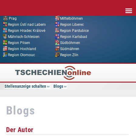
Direkt zum Inhalt
Prag
Mittelböhmen
Region Ústí nad Labem
Region Liberec
Region Hradec Králové
Region Pardubice
Mährisch-Schlesien
Region Karlsbad
Region Pilsen
Südböhmen
Region Hochland
Südmähren
Region Olomouc
Region Zlín
Tschechien
Online
Stellenanzeige schalten
Blogs
Blogs
Der Autor