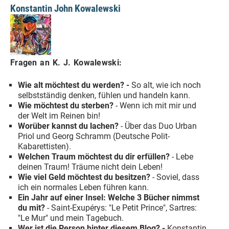
Konstantin John Kowalewski
Fragen an K. J. Kowalewski:
Wie alt möchtest du werden? -
So alt, wie ich noch
selbstständig denken, fühlen und handeln kann.
Wie möchtest du sterben?
- Wenn ich mit mir und
der Welt im Reinen bin!
Worüber kannst du lachen?
- Über das Duo Urban
Priol und Georg Schramm (Deutsche Polit-
Kabarettisten).
Welchen Traum möchtest du dir erfüllen?
- Lebe
deinen Traum! Träume nicht dein Leben!
Wie viel Geld möchtest du besitzen?
- Soviel, dass
ich ein normales Leben führen kann.
Ein Jahr auf einer Insel: Welche 3 Bücher nimmst
du mit?
- Saint-Exupérys: "Le Petit Prince", Sartres:
"Le Mur" und mein Tagebuch.
Wer ist die Person hinter diesem Blog? -
Konstantin