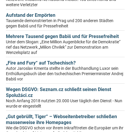
weitere Verletzter
Aufstand der Empörten
Tausende demonstrierten in Prag und 200 anderen Städten
gegen Babiš und für Pressefreiheit
Mehrere Tausend gegen Babiš und für Pressefreiheit
Unter dem Slogan: „Eine Million Augenblicke für die Demokratie“
rief das Netzwerk „Milion Chvilek“ zur Demonstration am
Wenzelsplatz auf
„Fire and Fury“ auf Tschechisch?
Autor Jaroslav Kmenta stellte in der Buchhandlung Luxor sein
Enthüllungsbuch über den tschechischen Premierminister Andrej
Babiš vor
Wegen DSGVO: Seznam.cz schließt seinen Dienst
Spolužáci.cz
Noch Anfang 2018 nutzten 20.000 User täglich den Dienst - Nun
wurde er eingestellt
„Gut gebrüllt, Tiger“ – Webseitenbetreiber schließen
massenweise ihre Homepages
Wie die DSGVO schon vor ihrem Inkrafttreten die Europäer um ihr