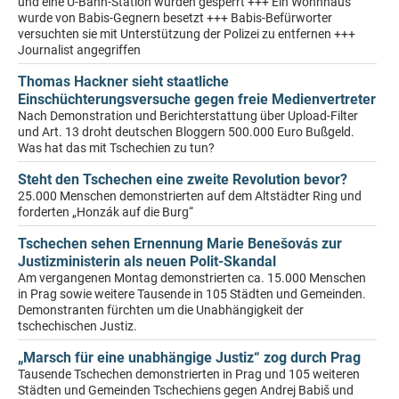
und eine U-Bahn-Station wurden gesperrt +++ Ein Wohnhaus
wurde von Babis-Gegnern besetzt +++ Babis-Befürworter
versuchten sie mit Unterstützung der Polizei zu entfernen +++
Journalist angegriffen
Thomas Hackner sieht staatliche
Einschüchterungsversuche gegen freie Medienvertreter
Nach Demonstration und Berichterstattung über Upload-Filter
und Art. 13 droht deutschen Bloggern 500.000 Euro Bußgeld.
Was hat das mit Tschechien zu tun?
Steht den Tschechen eine zweite Revolution bevor?
25.000 Menschen demonstrierten auf dem Altstädter Ring und
forderten „Honzák auf die Burg“
Tschechen sehen Ernennung Marie Benešovás zur
Justizministerin als neuen Polit-Skandal
Am vergangenen Montag demonstrierten ca. 15.000 Menschen
in Prag sowie weitere Tausende in 105 Städten und Gemeinden.
Demonstranten fürchten um die Unabhängigkeit der
tschechischen Justiz.
„Marsch für eine unabhängige Justiz“ zog durch Prag
Tausende Tschechen demonstrierten in Prag und 105 weiteren
Städten und Gemeinden Tschechiens gegen Andrej Babiš und