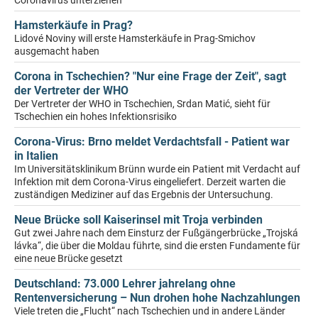
Coronavirus unterziehen
Hamsterkäufe in Prag?
Lidové Noviny will erste Hamsterkäufe in Prag-Smichov
ausgemacht haben
Corona in Tschechien? "Nur eine Frage der Zeit", sagt
der Vertreter der WHO
Der Vertreter der WHO in Tschechien, Srdan Matić, sieht für
Tschechien ein hohes Infektionsrisiko
Corona-Virus: Brno meldet Verdachtsfall - Patient war
in Italien
Im Universitätsklinikum Brünn wurde ein Patient mit Verdacht auf
Infektion mit dem Corona-Virus eingeliefert. Derzeit warten die
zuständigen Mediziner auf das Ergebnis der Untersuchung.
Neue Brücke soll Kaiserinsel mit Troja verbinden
Gut zwei Jahre nach dem Einsturz der Fußgängerbrücke „Trojská
lávka“, die über die Moldau führte, sind die ersten Fundamente für
eine neue Brücke gesetzt
Deutschland: 73.000 Lehrer jahrelang ohne
Rentenversicherung – Nun drohen hohe Nachzahlungen
Viele treten die „Flucht“ nach Tschechien und in andere Länder