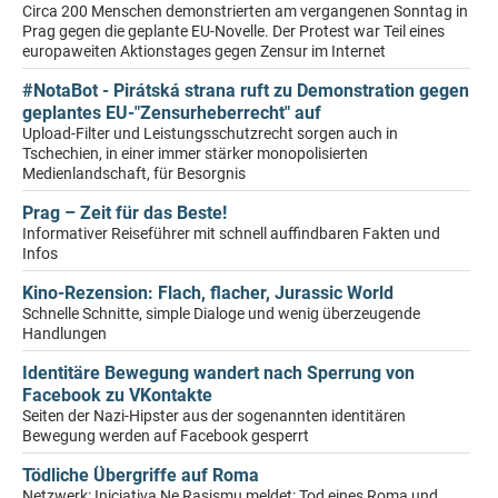
Circa 200 Menschen demonstrierten am vergangenen Sonntag in
Prag gegen die geplante EU-Novelle. Der Protest war Teil eines
europaweiten Aktionstages gegen Zensur im Internet
#NotaBot - Pirátská strana ruft zu Demonstration gegen
geplantes EU-"Zensurheberrecht" auf
Upload-Filter und Leistungsschutzrecht sorgen auch in
Tschechien, in einer immer stärker monopolisierten
Medienlandschaft, für Besorgnis
Prag – Zeit für das Beste!
Informativer Reiseführer mit schnell auffindbaren Fakten und
Infos
Kino-Rezension: Flach, flacher, Jurassic World
Schnelle Schnitte, simple Dialoge und wenig überzeugende
Handlungen
Identitäre Bewegung wandert nach Sperrung von
Facebook zu VKontakte
Seiten der Nazi-Hipster aus der sogenannten identitären
Bewegung werden auf Facebook gesperrt
Tödliche Übergriffe auf Roma
Netzwerk: Iniciativa Ne Rasismu meldet: Tod eines Roma und