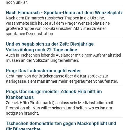
noch unklar.
Nach Einmarsch - Spontan-Demo auf dem Wenzelsplatz
Nach dem Einmarsch russischer Truppen in die Ukraine,
versammelte sich heute auf dem Prager Wenzelsplatz eine
größere Gruppe von pro-ukrainischen Aktivisten zu einer
spontanen Demonstration
Und es begab sich zu der Zeit: Diesjährige
Volkszählung noch 22 Tage online
Auch in Tschechien lebende Ausländer mit einem Aufenthaltstitel
müssen an der Volkszählung teilnehmen.
Prag: Das Ladensterben geht weiter
Geht man von der Brückengasse über die Karlsbrücke zur
Karlsgasse, sieht man immer mehr leergeräumte Schaufenster.
Prags Oberbürgermeister Zdeněk Hřib hilft im
Krankenhaus
Zdeněk Hřib (Piratenpartei) schloss sein Medizinstudium mit
Promotion ab. Nun will er seinem Land helfen, wo es ihn am
nötigsten braucht.
Tschechen demonstrierten gegen Maskenpflicht und
für Bürgerrechte