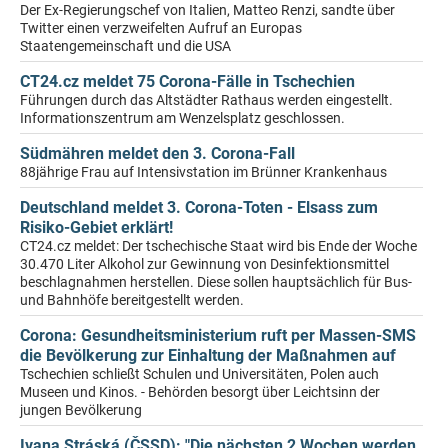
Der Ex-Regierungschef von Italien, Matteo Renzi, sandte über
Twitter einen verzweifelten Aufruf an Europas
Staatengemeinschaft und die USA
CT24.cz meldet 75 Corona-Fälle in Tschechien
Führungen durch das Altstädter Rathaus werden eingestellt.
Informationszentrum am Wenzelsplatz geschlossen.
Südmähren meldet den 3. Corona-Fall
88jährige Frau auf Intensivstation im Brünner Krankenhaus
Deutschland meldet 3. Corona-Toten - Elsass zum
Risiko-Gebiet erklärt!
CT24.cz meldet: Der tschechische Staat wird bis Ende der Woche
30.470 Liter Alkohol zur Gewinnung von Desinfektionsmittel
beschlagnahmen herstellen. Diese sollen hauptsächlich für Bus-
und Bahnhöfe bereitgestellt werden.
Corona: Gesundheitsministerium ruft per Massen-SMS
die Bevölkerung zur Einhaltung der Maßnahmen auf
Tschechien schließt Schulen und Universitäten, Polen auch
Museen und Kinos. - Behörden besorgt über Leichtsinn der
jungen Bevölkerung
Ivana Stráská (ČSSD): "Die nächsten 2 Wochen werden