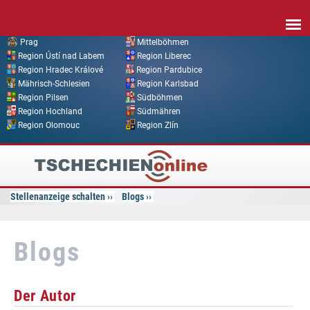
Direkt zum Inhalt
Prag
Mittelböhmen
Region Ústí nad Labem
Region Liberec
Region Hradec Králové
Region Pardubice
Mährisch-Schlesien
Region Karlsbad
Region Pilsen
Südböhmen
Region Hochland
Südmähren
Region Olomouc
Region Zlín
Tschechien
Online
Stellenanzeige schalten
Blogs
Blogs
Der Autor