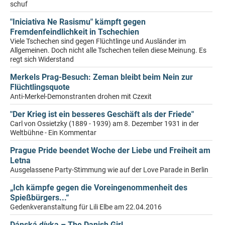
schuf
"Iniciativa Ne Rasismu" kämpft gegen
Fremdenfeindlichkeit in Tschechien
Viele Tschechen sind gegen Flüchtlinge und Ausländer im
Allgemeinen. Doch nicht alle Tschechen teilen diese Meinung. Es
regt sich Widerstand
Merkels Prag-Besuch: Zeman bleibt beim Nein zur
Flüchtlingsquote
Anti-Merkel-Demonstranten drohen mit Czexit
"Der Krieg ist ein besseres Geschäft als der Friede"
Carl von Ossietzky (1889 - 1939) am 8. Dezember 1931 in der
Weltbühne - Ein Kommentar
Prague Pride beendet Woche der Liebe und Freiheit am
Letna
Ausgelassene Party-Stimmung wie auf der Love Parade in Berlin
„Ich kämpfe gegen die Voreingenommenheit des
Spießbürgers...“
Gedenkveranstaltung für Lili Elbe am 22.04.2016
Dánská dívka – The Danish Girl