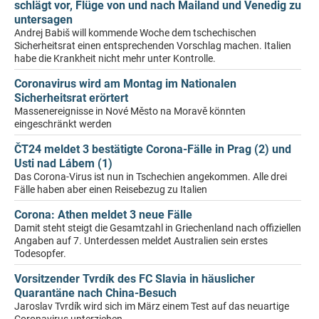
schlägt vor, Flüge von und nach Mailand und Venedig zu
untersagen
Andrej Babiš will kommende Woche dem tschechischen
Sicherheitsrat einen entsprechenden Vorschlag machen. Italien
habe die Krankheit nicht mehr unter Kontrolle.
Coronavirus wird am Montag im Nationalen
Sicherheitsrat erörtert
Massenereignisse in Nové Město na Moravě könnten
eingeschränkt werden
ČT24 meldet 3 bestätigte Corona-Fälle in Prag (2) und
Usti nad Lábem (1)
Das Corona-Virus ist nun in Tschechien angekommen. Alle drei
Fälle haben aber einen Reisebezug zu Italien
Corona: Athen meldet 3 neue Fälle
Damit steht steigt die Gesamtzahl in Griechenland nach offiziellen
Angaben auf 7. Unterdessen meldet Australien sein erstes
Todesopfer.
Vorsitzender Tvrdík des FC Slavia in häuslicher
Quarantäne nach China-Besuch
Jaroslav Tvrdík wird sich im März einem Test auf das neuartige