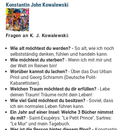
Konstantin John Kowalewski
Fragen an K. J. Kowalewski:
Wie alt möchtest du werden? -
So alt, wie ich noch
selbstständig denken, fühlen und handeln kann.
Wie möchtest du sterben?
- Wenn ich mit mir und
der Welt im Reinen bin!
Worüber kannst du lachen?
- Über das Duo Urban
Priol und Georg Schramm (Deutsche Polit-
Kabarettisten).
Welchen Traum möchtest du dir erfüllen?
- Lebe
deinen Traum! Träume nicht dein Leben!
Wie viel Geld möchtest du besitzen?
- Soviel, dass
ich ein normales Leben führen kann.
Ein Jahr auf einer Insel: Welche 3 Bücher nimmst
du mit?
- Saint-Exupérys: "Le Petit Prince", Sartres:
"Le Mur" und mein Tagebuch.
Wer ist die Person hinter diesem Blog? -
Konstantin