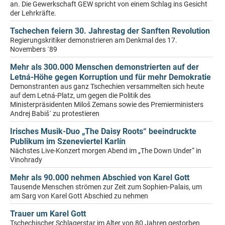
an. Die Gewerkschaft GEW spricht von einem Schlag ins Gesicht
der Lehrkräfte.
Tschechen feiern 30. Jahrestag der Sanften Revolution
Regierungskritiker demonstrieren am Denkmal des 17.
Novembers ´89
Mehr als 300.000 Menschen demonstrierten auf der
Letná-Höhe gegen Korruption und für mehr Demokratie
Demonstranten aus ganz Tschechien versammelten sich heute
auf dem Letná-Platz, um gegen die Politik des
Ministerpräsidenten Miloš Zemans sowie des Premierministers
Andrej Babiš´ zu protestieren
Irisches Musik-Duo „The Daisy Roots“ beeindruckte
Publikum im Szeneviertel Karlín
Nächstes Live-Konzert morgen Abend im „The Down Under“ in
Vinohrady
Mehr als 90.000 nehmen Abschied von Karel Gott
Tausende Menschen strömen zur Zeit zum Sophien-Palais, um
am Sarg von Karel Gott Abschied zu nehmen
Trauer um Karel Gott
Tschechischer Schlagerstar im Alter von 80 Jahren gestorben