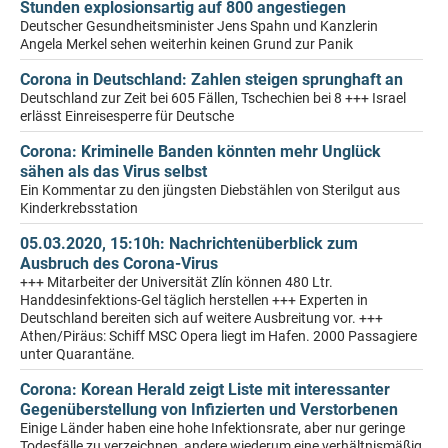
Stunden explosionsartig auf 800 angestiegen
Deutscher Gesundheitsminister Jens Spahn und Kanzlerin
Angela Merkel sehen weiterhin keinen Grund zur Panik
Corona in Deutschland: Zahlen steigen sprunghaft an
Deutschland zur Zeit bei 605 Fällen, Tschechien bei 8 +++ Israel
erlässt Einreisesperre für Deutsche
Corona: Kriminelle Banden könnten mehr Unglück
sähen als das Virus selbst
Ein Kommentar zu den jüngsten Diebstählen von Sterilgut aus
Kinderkrebsstation
05.03.2020, 15:10h: Nachrichtenüberblick zum
Ausbruch des Corona-Virus
+++ Mitarbeiter der Universität Zlín können 480 Ltr.
Handdesinfektions-Gel täglich herstellen +++ Experten in
Deutschland bereiten sich auf weitere Ausbreitung vor. +++
Athen/Piräus: Schiff MSC Opera liegt im Hafen. 2000 Passagiere
unter Quarantäne.
Corona: Korean Herald zeigt Liste mit interessanter
Gegenüberstellung von Infizierten und Verstorbenen
Einige Länder haben eine hohe Infektionsrate, aber nur geringe
Todesfälle zu verzeichnen, andere wiederum eine verhältnismäßig