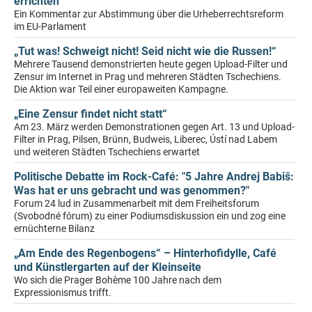
errichten
Ein Kommentar zur Abstimmung über die Urheberrechtsreform
im EU-Parlament
„Tut was! Schweigt nicht! Seid nicht wie die Russen!“
Mehrere Tausend demonstrierten heute gegen Upload-Filter und
Zensur im Internet in Prag und mehreren Städten Tschechiens.
Die Aktion war Teil einer europaweiten Kampagne.
„Eine Zensur findet nicht statt“
Am 23. März werden Demonstrationen gegen Art. 13 und Upload-
Filter in Prag, Pilsen, Brünn, Budweis, Liberec, Ústí nad Labem
und weiteren Städten Tschechiens erwartet
Politische Debatte im Rock-Café: "5 Jahre Andrej Babiš:
Was hat er uns gebracht und was genommen?"
Forum 24 lud in Zusammenarbeit mit dem Freiheitsforum
(Svobodné fórum) zu einer Podiumsdiskussion ein und zog eine
ernüchterne Bilanz
„Am Ende des Regenbogens“ – Hinterhofidylle, Café
und Künstlergarten auf der Kleinseite
Wo sich die Prager Bohème 100 Jahre nach dem
Expressionismus trifft.