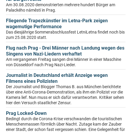
Am 30.08.2020 demonstrierten mehrere hundert Bürger am
Palackého náměstí in Prag.
Fliegende Trapezkünstler im Letna-Park zeigen
wagemutige Performance
Das diesjährige Sommerabschlussfest LetniLetna findet noch bis
zum 25.08.2020 statt.
Flug nach Prag - Drei Männer nach Landung wegen des
Singens von Nazi-Liedern verhaftet
Am vergangenen Freitag sangen drei Männer in einer Maschine
von Düsseldorf nach Prag Nazi-Lieder.
Journalist in Deutschland erhält Anzeige wegen
Filmens eines Polizisten
Der Journalist und Blogger Thomas B. aus München berichtete
über eine Anti-Corona-Demonstration, als ihm ein Polizist vor die
Kamera lief. Nun muss er sich dafür verantworten. Kritiker sehen
hier den Versuch staatlicher Zensur.
Prag Locked-Down
Bedingt durch die Corona-Krise verschwanden die touristischen
Menschenmassen förmlich über Nacht. Zutage kam der Zauber
einer Stadt, der schon fast vergessen schien. Eine Gelegenheit für