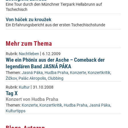
Eine Tour durch den Münchner Tierpark Hellabrunn auf
Tschechisch
Von háček zu kroužek
Ein Erfahrungsbericht aus der ersten Tschechischstunde
Mehr zum Thema
|
Rubrik:
Nachtleben
6.12.2009
Wie ein Phönix aus der Asche – Comeback der
legendären Band JASNÁ PÁKA
Themen:
Jasná Páka
,
Hudba Praha
,
Konzerte
,
Konzertkritik
,
Žižkov
,
Palác Akropolis
,
Clubbing
|
Rubrik:
Kultur
31.10.2008
Tag X
Konzert von Hudba Praha
Themen:
Konzerte
,
Konzertkritik
,
Hudba Praha
,
Jasná Páka
,
Kulturtipps