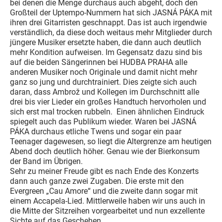
bei denen die Menge durchaus auch abgeht, doch den
Großteil der Uptempo-Nummern hat sich JASNÁ PÁKA mit
ihren drei Gitarristen geschnappt. Das ist auch irgendwie
verständlich, da diese doch weitaus mehr Mitglieder durch
jüngere Musiker ersetzte haben, die dann auch deutlich
mehr Kondition aufweisen. Im Gegensatz dazu sind bis
auf die beiden Sängerinnen bei HUDBA PRAHA alle
anderen Musiker noch Originale und damit nicht mehr
ganz so jung und durchtrainiert. Dies zeigte sich auch
daran, dass Ambrož und Kollegen im Durchschnitt alle
drei bis vier Lieder ein großes Handtuch hervorholen und
sich erst mal trocken rubbeln. Einen ähnlichen Eindruck
spiegelt auch das Publikum wieder. Waren bei JASNÁ
PÁKA durchaus etliche Twens und sogar ein paar
Teenager dagewesen, so liegt die Altergrenze am heutigen
Abend doch deutlich höher. Genau wie der Bierkonsum
der Band im Übrigen.
Sehr zu meiner Freude gibt es nach Ende des Konzerts
dann auch ganze zwei Zugaben. Die erste mit den
Evergreen „Cau Amore“ und die zweite dann sogar mit
einem Accapela-Lied. Mittlerweile haben wir uns auch in
die Mitte der Sitzreihen vorgearbeitet und nun exzellente
Sichte auf das Geschehen.