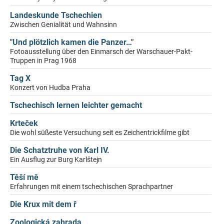
Landeskunde Tschechien
Zwischen Genialität und Wahnsinn
"Und plötzlich kamen die Panzer…"
Fotoausstellung über den Einmarsch der Warschauer-Pakt-
Truppen in Prag 1968
Tag X
Konzert von Hudba Praha
Tschechisch lernen leichter gemacht
Krteček
Die wohl süßeste Versuchung seit es Zeichentrickfilme gibt
Die Schatztruhe von Karl IV.
Ein Ausflug zur Burg Karlštejn
Těší mě
Erfahrungen mit einem tschechischen Sprachpartner
Die Krux mit dem ř
Zoologická zahrada