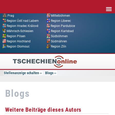
Direkt zum Inhalt
Prag
Mittelböhmen
Region Ústí nad Labem
Region Liberec
Region Hradec Králové
Region Pardubice
Mährisch-Schlesien
Region Karlsbad
Region Pilsen
Südböhmen
Region Hochland
Südmähren
Region Olomouc
Region Zlín
Tschechien
Online
Stellenanzeige schalten
Blogs
Blogs
Weitere Beiträge dieses Autors