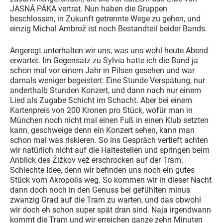
JASNÁ PÁKA vertrat. Nun haben die Gruppen
beschlossen, in Zukunft getrennte Wege zu gehen, und
einzig Michal Ambrož ist noch Bestandteil beider Bands.
Angeregt unterhalten wir uns, was uns wohl heute Abend
erwartet. Im Gegensatz zu Sylvia hatte ich die Band ja
schon mal vor einem Jahr in Pilsen gesehen und war
damals weniger begeistert: Eine Stunde Verspätung, nur
anderthalb Stunden Konzert, und dann nach nur einem
Lied als Zugabe Schicht im Schacht. Aber bei einem
Kartenpreis von 200 Kronen pro Stück, wofür man in
München noch nicht mal einen Fuß in einen Klub setzten
kann, geschweige denn ein Konzert sehen, kann man
schon mal was riskieren. So ins Gespräch vertieft achten
wir natürlich nicht auf die Haltestellen und springen beim
Anblick des Žižkov vež erschrocken auf der Tram.
Schlechte Idee, denn wir befinden uns noch ein gutes
Stück vom Akropolis weg. So kommen wir in dieser Nacht
dann doch noch in den Genuss bei gefühlten minus
zwanzig Grad auf die Tram zu warten, und das obwohl
wir doch eh schon super spät dran sind. Naja irgendwann
kommt die Tram und wir erreichen ganze zehn Minuten