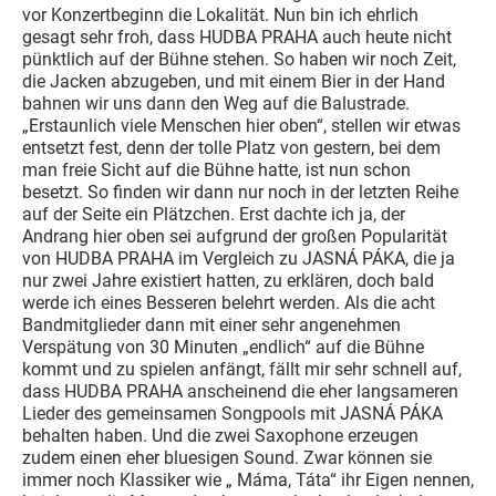
vor Konzertbeginn die Lokalität. Nun bin ich ehrlich
gesagt sehr froh, dass HUDBA PRAHA auch heute nicht
pünktlich auf der Bühne stehen. So haben wir noch Zeit,
die Jacken abzugeben, und mit einem Bier in der Hand
bahnen wir uns dann den Weg auf die Balustrade.
„Erstaunlich viele Menschen hier oben“, stellen wir etwas
entsetzt fest, denn der tolle Platz von gestern, bei dem
man freie Sicht auf die Bühne hatte, ist nun schon
besetzt. So finden wir dann nur noch in der letzten Reihe
auf der Seite ein Plätzchen. Erst dachte ich ja, der
Andrang hier oben sei aufgrund der großen Popularität
von HUDBA PRAHA im Vergleich zu JASNÁ PÁKA, die ja
nur zwei Jahre existiert hatten, zu erklären, doch bald
werde ich eines Besseren belehrt werden. Als die acht
Bandmitglieder dann mit einer sehr angenehmen
Verspätung von 30 Minuten „endlich“ auf die Bühne
kommt und zu spielen anfängt, fällt mir sehr schnell auf,
dass HUDBA PRAHA anscheinend die eher langsameren
Lieder des gemeinsamen Songpools mit JASNÁ PÁKA
behalten haben. Und die zwei Saxophone erzeugen
zudem einen eher bluesigen Sound. Zwar können sie
immer noch Klassiker wie „ Máma, Táta“ ihr Eigen nennen,