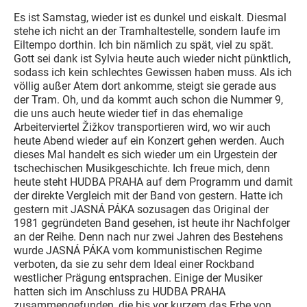
Es ist Samstag, wieder ist es dunkel und eiskalt. Diesmal
stehe ich nicht an der Tramhaltestelle, sondern laufe im
Eiltempo dorthin. Ich bin nämlich zu spät, viel zu spät.
Gott sei dank ist Sylvia heute auch wieder nicht pünktlich,
sodass ich kein schlechtes Gewissen haben muss. Als ich
völlig außer Atem dort ankomme, steigt sie gerade aus
der Tram. Oh, und da kommt auch schon die Nummer 9,
die uns auch heute wieder tief in das ehemalige
Arbeiterviertel Žižkov transportieren wird, wo wir auch
heute Abend wieder auf ein Konzert gehen werden. Auch
dieses Mal handelt es sich wieder um ein Urgestein der
tschechischen Musikgeschichte. Ich freue mich, denn
heute steht HUDBA PRAHA auf dem Programm und damit
der direkte Vergleich mit der Band von gestern. Hatte ich
gestern mit JASNÁ PÁKA sozusagen das Original der
1981 gegründeten Band gesehen, ist heute ihr Nachfolger
an der Reihe. Denn nach nur zwei Jahren des Bestehens
wurde JASNÁ PÁKA vom kommunistischen Regime
verboten, da sie zu sehr dem Ideal einer Rockband
westlicher Prägung entsprachen. Einige der Musiker
hatten sich im Anschluss zu HUDBA PRAHA
zusammengefunden, die bis vor kurzem das Erbe von