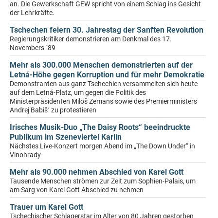
an. Die Gewerkschaft GEW spricht von einem Schlag ins Gesicht
der Lehrkräfte.
Tschechen feiern 30. Jahrestag der Sanften Revolution
Regierungskritiker demonstrieren am Denkmal des 17.
Novembers ´89
Mehr als 300.000 Menschen demonstrierten auf der
Letná-Höhe gegen Korruption und für mehr Demokratie
Demonstranten aus ganz Tschechien versammelten sich heute
auf dem Letná-Platz, um gegen die Politik des
Ministerpräsidenten Miloš Zemans sowie des Premierministers
Andrej Babiš´ zu protestieren
Irisches Musik-Duo „The Daisy Roots“ beeindruckte
Publikum im Szeneviertel Karlín
Nächstes Live-Konzert morgen Abend im „The Down Under“ in
Vinohrady
Mehr als 90.000 nehmen Abschied von Karel Gott
Tausende Menschen strömen zur Zeit zum Sophien-Palais, um
am Sarg von Karel Gott Abschied zu nehmen
Trauer um Karel Gott
Tschechischer Schlagerstar im Alter von 80 Jahren gestorben