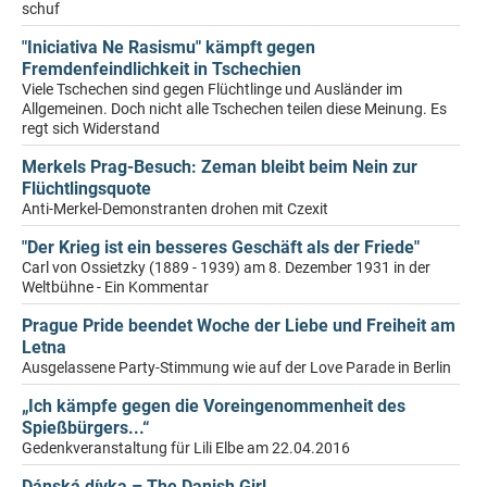
schuf
"Iniciativa Ne Rasismu" kämpft gegen
Fremdenfeindlichkeit in Tschechien
Viele Tschechen sind gegen Flüchtlinge und Ausländer im
Allgemeinen. Doch nicht alle Tschechen teilen diese Meinung. Es
regt sich Widerstand
Merkels Prag-Besuch: Zeman bleibt beim Nein zur
Flüchtlingsquote
Anti-Merkel-Demonstranten drohen mit Czexit
"Der Krieg ist ein besseres Geschäft als der Friede"
Carl von Ossietzky (1889 - 1939) am 8. Dezember 1931 in der
Weltbühne - Ein Kommentar
Prague Pride beendet Woche der Liebe und Freiheit am
Letna
Ausgelassene Party-Stimmung wie auf der Love Parade in Berlin
„Ich kämpfe gegen die Voreingenommenheit des
Spießbürgers...“
Gedenkveranstaltung für Lili Elbe am 22.04.2016
Dánská dívka – The Danish Girl