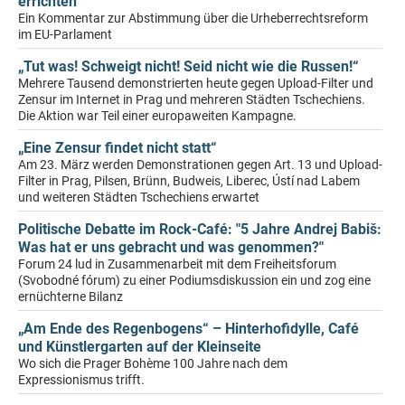
errichten
Ein Kommentar zur Abstimmung über die Urheberrechtsreform
im EU-Parlament
„Tut was! Schweigt nicht! Seid nicht wie die Russen!“
Mehrere Tausend demonstrierten heute gegen Upload-Filter und
Zensur im Internet in Prag und mehreren Städten Tschechiens.
Die Aktion war Teil einer europaweiten Kampagne.
„Eine Zensur findet nicht statt“
Am 23. März werden Demonstrationen gegen Art. 13 und Upload-
Filter in Prag, Pilsen, Brünn, Budweis, Liberec, Ústí nad Labem
und weiteren Städten Tschechiens erwartet
Politische Debatte im Rock-Café: "5 Jahre Andrej Babiš:
Was hat er uns gebracht und was genommen?"
Forum 24 lud in Zusammenarbeit mit dem Freiheitsforum
(Svobodné fórum) zu einer Podiumsdiskussion ein und zog eine
ernüchterne Bilanz
„Am Ende des Regenbogens“ – Hinterhofidylle, Café
und Künstlergarten auf der Kleinseite
Wo sich die Prager Bohème 100 Jahre nach dem
Expressionismus trifft.