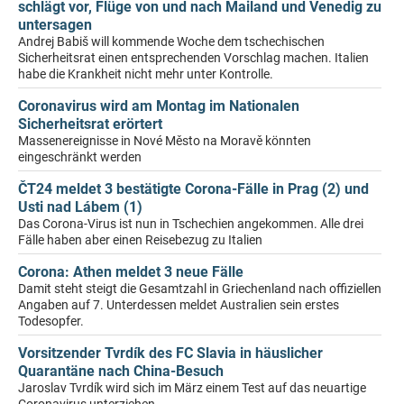
schlägt vor, Flüge von und nach Mailand und Venedig zu
untersagen
Andrej Babiš will kommende Woche dem tschechischen
Sicherheitsrat einen entsprechenden Vorschlag machen. Italien
habe die Krankheit nicht mehr unter Kontrolle.
Coronavirus wird am Montag im Nationalen
Sicherheitsrat erörtert
Massenereignisse in Nové Město na Moravě könnten
eingeschränkt werden
ČT24 meldet 3 bestätigte Corona-Fälle in Prag (2) und
Usti nad Lábem (1)
Das Corona-Virus ist nun in Tschechien angekommen. Alle drei
Fälle haben aber einen Reisebezug zu Italien
Corona: Athen meldet 3 neue Fälle
Damit steht steigt die Gesamtzahl in Griechenland nach offiziellen
Angaben auf 7. Unterdessen meldet Australien sein erstes
Todesopfer.
Vorsitzender Tvrdík des FC Slavia in häuslicher
Quarantäne nach China-Besuch
Jaroslav Tvrdík wird sich im März einem Test auf das neuartige