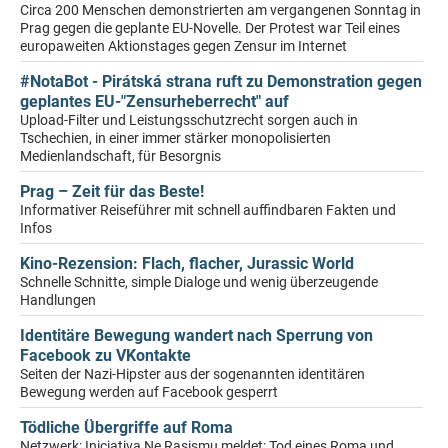
Circa 200 Menschen demonstrierten am vergangenen Sonntag in
Prag gegen die geplante EU-Novelle. Der Protest war Teil eines
europaweiten Aktionstages gegen Zensur im Internet
#NotaBot - Pirátská strana ruft zu Demonstration gegen
geplantes EU-"Zensurheberrecht" auf
Upload-Filter und Leistungsschutzrecht sorgen auch in
Tschechien, in einer immer stärker monopolisierten
Medienlandschaft, für Besorgnis
Prag – Zeit für das Beste!
Informativer Reiseführer mit schnell auffindbaren Fakten und
Infos
Kino-Rezension: Flach, flacher, Jurassic World
Schnelle Schnitte, simple Dialoge und wenig überzeugende
Handlungen
Identitäre Bewegung wandert nach Sperrung von
Facebook zu VKontakte
Seiten der Nazi-Hipster aus der sogenannten identitären
Bewegung werden auf Facebook gesperrt
Tödliche Übergriffe auf Roma
Netzwerk: Iniciativa Ne Rasismu meldet: Tod eines Roma und