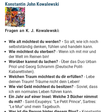
Konstantin John Kowalewski
Fragen an K. J. Kowalewski:
Wie alt möchtest du werden? -
So alt, wie ich noch
selbstständig denken, fühlen und handeln kann.
Wie möchtest du sterben?
- Wenn ich mit mir und
der Welt im Reinen bin!
Worüber kannst du lachen?
- Über das Duo Urban
Priol und Georg Schramm (Deutsche Polit-
Kabarettisten).
Welchen Traum möchtest du dir erfüllen?
- Lebe
deinen Traum! Träume nicht dein Leben!
Wie viel Geld möchtest du besitzen?
- Soviel, dass
ich ein normales Leben führen kann.
Ein Jahr auf einer Insel: Welche 3 Bücher nimmst
du mit?
- Saint-Exupérys: "Le Petit Prince", Sartres:
"Le Mur" und mein Tagebuch.
Wer ist die Person hinter diesem Blog? -
Konstantin