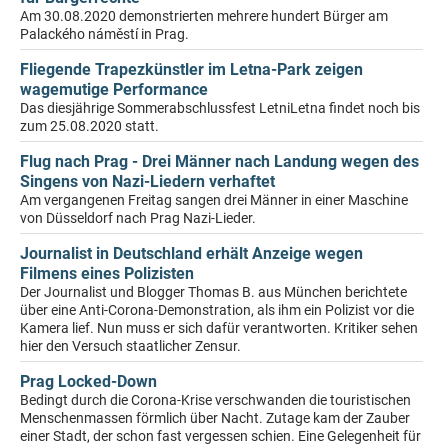
Am 30.08.2020 demonstrierten mehrere hundert Bürger am
Palackého náměstí in Prag.
Fliegende Trapezkünstler im Letna-Park zeigen
wagemutige Performance
Das diesjährige Sommerabschlussfest LetniLetna findet noch bis
zum 25.08.2020 statt.
Flug nach Prag - Drei Männer nach Landung wegen des
Singens von Nazi-Liedern verhaftet
Am vergangenen Freitag sangen drei Männer in einer Maschine
von Düsseldorf nach Prag Nazi-Lieder.
Journalist in Deutschland erhält Anzeige wegen
Filmens eines Polizisten
Der Journalist und Blogger Thomas B. aus München berichtete
über eine Anti-Corona-Demonstration, als ihm ein Polizist vor die
Kamera lief. Nun muss er sich dafür verantworten. Kritiker sehen
hier den Versuch staatlicher Zensur.
Prag Locked-Down
Bedingt durch die Corona-Krise verschwanden die touristischen
Menschenmassen förmlich über Nacht. Zutage kam der Zauber
einer Stadt, der schon fast vergessen schien. Eine Gelegenheit für