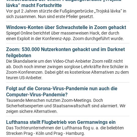
lávka“ macht Fortschritte
Vor gut 2 Jahren stürzte die Fußgängerbrücke „Trojská lávka“ in
sich zusammen. Nun sind erste Pfeiler gesetzt.
Windows-Konten über Schwachstelle in Zoom gehackt
Spiegel Online berichtet über massenweisen Hack, der durch
einen Exploit in der Konferenz-App. Zoom durchgeführt wurde.
Zoom: 530.000 Nutzerkonten gehackt und im Darknet
feilgeboten
Die Skandalserie um den Video-Chat-Anbieter Zoom reißt nicht
ab. Doch noch immer zwingen sorglose Lehrkräfte ihre Schüler in
Zoom-Konferenzen. Dabei gibt es kostenlose Alternativen zu dem
teuren US-Anbeiter.
Folgt auf die Corona-Virus-Pandemie nun auch die
Computer-Virus-Pandemie?
Tausende Menschen nutzten Zoom-Meetings. Doch
Sicherheitsexperten und Staatsanwaltschaft sind alarmiert. Wir
zeigen sichere Alternativen.
Lufthansa stellt Flugbetrieb von Germanwings ein
Das Tochterunternehmen der Lufthansa flog u. a. die beliebten
Strecken Prag - Köln und Prag - Hamburg.