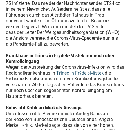
75 Infizierte. Das meldet der Nachrichtensender CT24.cz
in seinem Newsticker. Außerdem heißt es, dass alle
Führungen durch das Altstädter Rathaus in Prag
abgesagt wurden. Die Öffnungszeiten für Besucher
werden begrenzt. Weiterhin meldet der TV-Sender,
dass der Leiter Der Weltgesundheitsorganisation (WHO)
die Ansicht vertrete, die Corona-Virus-Epedemie nun als
als Pandemie-Fall zu bewerten.
Krankhaus in Třinec in Frýdek-Místek nur noch über
Kontrolleingang
Wegen der Ausbreitung der Coronavirus-Infektion wird das
Regionalkrankenhaus in
Třinec in Frýdek-Místek
die
Sicherheitsmaßnahmen auf dem Krankenhausgelände
verschärfen. Ab Freitag sollen Patienten das Krankenhaus
nur noch über den sogenannten Kontrolleingang am
Haupttorhaus betreten.
Babiš übt Kritik an Merkels Aussage
Unterdessen übte Premierminister Andrej Babiš an
der Rede von Bundeskanzlerin Deutschlands, Angela
Merkel, Kritik. Merkel sagte, dass sie von einer hohen,