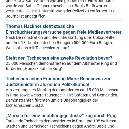
und eine U-Bahn-Station wurden gesperrt +++ Ein Wohnhaus
wurde von Babis-Gegnern besetzt +++ Babis-Befürworter
versuchten sie mit Unterstützung der Polizei zu entfernen +++
Journalist angegriffen
Thomas Hackner sieht staatliche
Einschüchterungsversuche gegen freie Medienvertreter
Nach Demonstration und Berichterstattung über Upload-Filter
und Art. 13 droht deutschen Bloggern 500.000 Euro Bußgeld.
Was hat das mit Tschechien zu tun?
Steht den Tschechen eine zweite Revolution bevor?
25.000 Menschen demonstrierten auf dem Altstädter Ring und
forderten „Honzák auf die Burg“
Tschechen sehen Ernennung Marie Benešovás zur
Justizministerin als neuen Polit-Skandal
Am vergangenen Montag demonstrierten ca. 15.000 Menschen
in Prag sowie weitere Tausende in 105 Städten und Gemeinden.
Demonstranten fürchten um die Unabhängigkeit der
tschechischen Justiz.
„Marsch für eine unabhängige Justiz“ zog durch Prag
Tausende Tschechen demonstrierten in Prag und 105 weiteren
Städten und Gemeinden Tschechiens gegen Andrej Babiš und