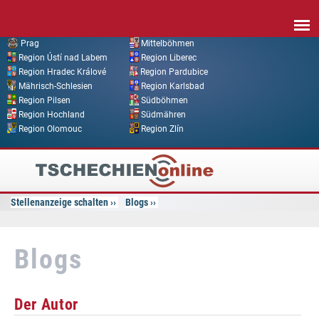
Direkt zum Inhalt
Prag
Mittelböhmen
Region Ústí nad Labem
Region Liberec
Region Hradec Králové
Region Pardubice
Mährisch-Schlesien
Region Karlsbad
Region Pilsen
Südböhmen
Region Hochland
Südmähren
Region Olomouc
Region Zlín
Tschechien
Online
Stellenanzeige schalten
Blogs
Blogs
Der Autor