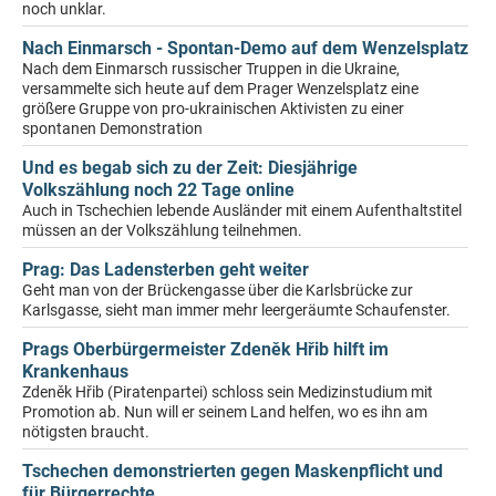
noch unklar.
Nach Einmarsch - Spontan-Demo auf dem Wenzelsplatz
Nach dem Einmarsch russischer Truppen in die Ukraine,
versammelte sich heute auf dem Prager Wenzelsplatz eine
größere Gruppe von pro-ukrainischen Aktivisten zu einer
spontanen Demonstration
Und es begab sich zu der Zeit: Diesjährige
Volkszählung noch 22 Tage online
Auch in Tschechien lebende Ausländer mit einem Aufenthaltstitel
müssen an der Volkszählung teilnehmen.
Prag: Das Ladensterben geht weiter
Geht man von der Brückengasse über die Karlsbrücke zur
Karlsgasse, sieht man immer mehr leergeräumte Schaufenster.
Prags Oberbürgermeister Zdeněk Hřib hilft im
Krankenhaus
Zdeněk Hřib (Piratenpartei) schloss sein Medizinstudium mit
Promotion ab. Nun will er seinem Land helfen, wo es ihn am
nötigsten braucht.
Tschechen demonstrierten gegen Maskenpflicht und
für Bürgerrechte