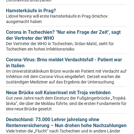
Coronavirus unterziehen
Hamsterkäufe in Prag?
Lidové Noviny will erste Hamsterkäufe in Prag-Smichov
ausgemacht haben
Corona in Tschechien? "Nur eine Frage der Zeit", sagt
der Vertreter der WHO
Der Vertreter der WHO in Tschechien, Srdan Matić, sieht für
Tschechien ein hohes Infektionsrisiko
Corona-Virus: Brno meldet Verdachtsfall - Patient war
in Italien
Im Universitätsklinikum Brünn wurde ein Patient mit Verdacht auf
Infektion mit dem Corona-Virus eingeliefert. Derzeit warten die
zuständigen Mediziner auf das Ergebnis der Untersuchung.
Neue Brücke soll Kaiserinsel mit Troja verbinden
Gut zwei Jahre nach dem Einsturz der Fußgängerbrücke „Trojská
lávka“, die über die Moldau führte, sind die ersten Fundamente für
eine neue Brücke gesetzt
Deutschland: 73.000 Lehrer jahrelang ohne
Rentenversicherung – Nun drohen hohe Nachzahlungen
Viele treten die „Flucht“ nach Tschechien und in andere Länder