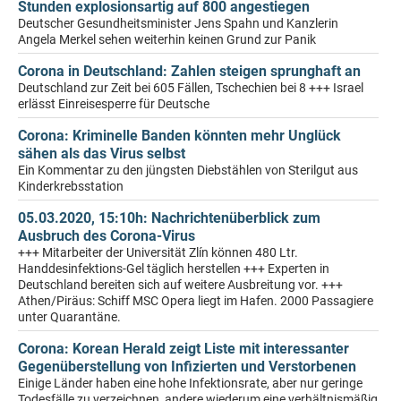
Stunden explosionsartig auf 800 angestiegen
Deutscher Gesundheitsminister Jens Spahn und Kanzlerin
Angela Merkel sehen weiterhin keinen Grund zur Panik
Corona in Deutschland: Zahlen steigen sprunghaft an
Deutschland zur Zeit bei 605 Fällen, Tschechien bei 8 +++ Israel
erlässt Einreisesperre für Deutsche
Corona: Kriminelle Banden könnten mehr Unglück
sähen als das Virus selbst
Ein Kommentar zu den jüngsten Diebstählen von Sterilgut aus
Kinderkrebsstation
05.03.2020, 15:10h: Nachrichtenüberblick zum
Ausbruch des Corona-Virus
+++ Mitarbeiter der Universität Zlín können 480 Ltr.
Handdesinfektions-Gel täglich herstellen +++ Experten in
Deutschland bereiten sich auf weitere Ausbreitung vor. +++
Athen/Piräus: Schiff MSC Opera liegt im Hafen. 2000 Passagiere
unter Quarantäne.
Corona: Korean Herald zeigt Liste mit interessanter
Gegenüberstellung von Infizierten und Verstorbenen
Einige Länder haben eine hohe Infektionsrate, aber nur geringe
Todesfälle zu verzeichnen, andere wiederum eine verhältnismäßig