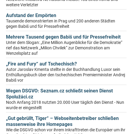
weitere Verletzter
Aufstand der Empörten
Tausende demonstrierten in Prag und 200 anderen Städten
gegen Babiš und für Pressefreiheit
Mehrere Tausend gegen Babiš und für Pressefreiheit
Unter dem Slogan: „Eine Million Augenblicke für die Demokratie“
rief das Netzwerk „Milion Chvilek“ zur Demonstration am
Wenzelsplatz auf
„Fire and Fury“ auf Tschechisch?
Autor Jaroslav Kmenta stellte in der Buchhandlung Luxor sein
Enthüllungsbuch über den tschechischen Premierminister Andrej
Babiš vor
Wegen DSGVO: Seznam.cz schließt seinen Dienst
Spolužáci.cz
Noch Anfang 2018 nutzten 20.000 User täglich den Dienst - Nun
wurde er eingestellt
„Gut gebrüllt, Tiger“ – Webseitenbetreiber schließen
massenweise ihre Homepages
Wie die DSGVO schon vor ihrem Inkrafttreten die Europäer um ihr