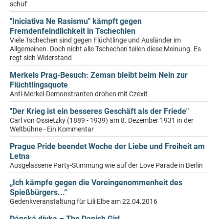
schuf
"Iniciativa Ne Rasismu" kämpft gegen
Fremdenfeindlichkeit in Tschechien
Viele Tschechen sind gegen Flüchtlinge und Ausländer im
Allgemeinen. Doch nicht alle Tschechen teilen diese Meinung. Es
regt sich Widerstand
Merkels Prag-Besuch: Zeman bleibt beim Nein zur
Flüchtlingsquote
Anti-Merkel-Demonstranten drohen mit Czexit
"Der Krieg ist ein besseres Geschäft als der Friede"
Carl von Ossietzky (1889 - 1939) am 8. Dezember 1931 in der
Weltbühne - Ein Kommentar
Prague Pride beendet Woche der Liebe und Freiheit am
Letna
Ausgelassene Party-Stimmung wie auf der Love Parade in Berlin
„Ich kämpfe gegen die Voreingenommenheit des
Spießbürgers...“
Gedenkveranstaltung für Lili Elbe am 22.04.2016
Dánská dívka – The Danish Girl