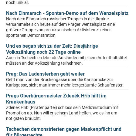
noch unklar.
Nach Einmarsch - Spontan-Demo auf dem Wenzelsplatz
Nach dem Einmarsch russischer Truppen in die Ukraine,
versammelte sich heute auf dem Prager Wenzelsplatz eine
größere Gruppe von pro-ukrainischen Aktivisten zu einer
spontanen Demonstration
Und es begab sich zu der Zeit: Diesjährige
Volkszählung noch 22 Tage online
Auch in Tschechien lebende Ausländer mit einem Aufenthaltstitel
müssen an der Volkszählung teilnehmen.
Prag: Das Ladensterben geht weiter
Geht man von der Brückengasse über die Karlsbrücke zur
Karlsgasse, sieht man immer mehr leergeräumte Schaufenster.
Prags Oberbürgermeister Zdeněk Hřib hilft im
Krankenhaus
Zdeněk Hřib (Piratenpartei) schloss sein Medizinstudium mit
Promotion ab. Nun will er seinem Land helfen, wo es ihn am
nötigsten braucht.
Tschechen demonstrierten gegen Maskenpflicht und
für Bürgerrechte