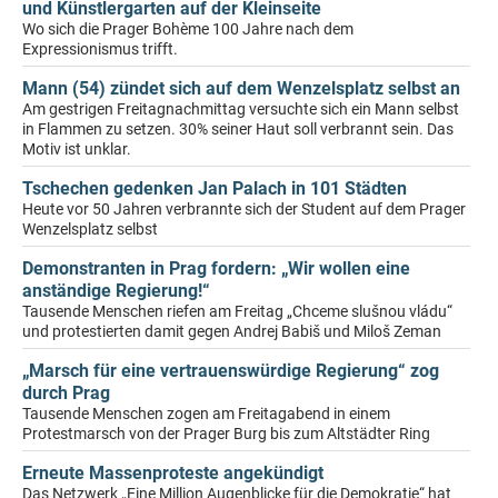
und Künstlergarten auf der Kleinseite
Wo sich die Prager Bohème 100 Jahre nach dem
Expressionismus trifft.
Mann (54) zündet sich auf dem Wenzelsplatz selbst an
Am gestrigen Freitagnachmittag versuchte sich ein Mann selbst
in Flammen zu setzen. 30% seiner Haut soll verbrannt sein. Das
Motiv ist unklar.
Tschechen gedenken Jan Palach in 101 Städten
Heute vor 50 Jahren verbrannte sich der Student auf dem Prager
Wenzelsplatz selbst
Demonstranten in Prag fordern: „Wir wollen eine
anständige Regierung!“
Tausende Menschen riefen am Freitag „Chceme slušnou vládu“
und protestierten damit gegen Andrej Babiš und Miloš Zeman
„Marsch für eine vertrauenswürdige Regierung“ zog
durch Prag
Tausende Menschen zogen am Freitagabend in einem
Protestmarsch von der Prager Burg bis zum Altstädter Ring
Erneute Massenproteste angekündigt
Das Netzwerk „Eine Million Augenblicke für die Demokratie“ hat