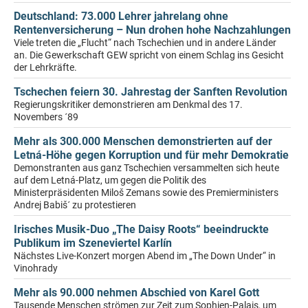
Deutschland: 73.000 Lehrer jahrelang ohne
Rentenversicherung – Nun drohen hohe Nachzahlungen
Viele treten die „Flucht“ nach Tschechien und in andere Länder
an. Die Gewerkschaft GEW spricht von einem Schlag ins Gesicht
der Lehrkräfte.
Tschechen feiern 30. Jahrestag der Sanften Revolution
Regierungskritiker demonstrieren am Denkmal des 17.
Novembers ´89
Mehr als 300.000 Menschen demonstrierten auf der
Letná-Höhe gegen Korruption und für mehr Demokratie
Demonstranten aus ganz Tschechien versammelten sich heute
auf dem Letná-Platz, um gegen die Politik des
Ministerpräsidenten Miloš Zemans sowie des Premierministers
Andrej Babiš´ zu protestieren
Irisches Musik-Duo „The Daisy Roots“ beeindruckte
Publikum im Szeneviertel Karlín
Nächstes Live-Konzert morgen Abend im „The Down Under“ in
Vinohrady
Mehr als 90.000 nehmen Abschied von Karel Gott
Tausende Menschen strömen zur Zeit zum Sophien-Palais, um