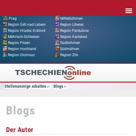
Direkt zum Inhalt
Prag
Mittelböhmen
Region Ústí nad Labem
Region Liberec
Region Hradec Králové
Region Pardubice
Mährisch-Schlesien
Region Karlsbad
Region Pilsen
Südböhmen
Region Hochland
Südmähren
Region Olomouc
Region Zlín
Tschechien
Online
Stellenanzeige schalten
Blogs
Blogs
Der Autor