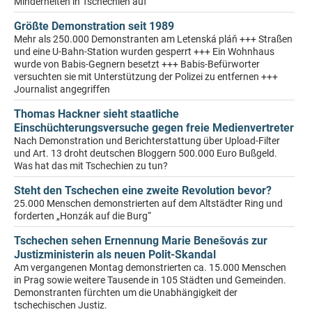
Minderheiten in Tschechien auf
Größte Demonstration seit 1989
Mehr als 250.000 Demonstranten am Letenská pláň +++ Straßen
und eine U-Bahn-Station wurden gesperrt +++ Ein Wohnhaus
wurde von Babis-Gegnern besetzt +++ Babis-Befürworter
versuchten sie mit Unterstützung der Polizei zu entfernen +++
Journalist angegriffen
Thomas Hackner sieht staatliche
Einschüchterungsversuche gegen freie Medienvertreter
Nach Demonstration und Berichterstattung über Upload-Filter
und Art. 13 droht deutschen Bloggern 500.000 Euro Bußgeld.
Was hat das mit Tschechien zu tun?
Steht den Tschechen eine zweite Revolution bevor?
25.000 Menschen demonstrierten auf dem Altstädter Ring und
forderten „Honzák auf die Burg“
Tschechen sehen Ernennung Marie Benešovás zur
Justizministerin als neuen Polit-Skandal
Am vergangenen Montag demonstrierten ca. 15.000 Menschen
in Prag sowie weitere Tausende in 105 Städten und Gemeinden.
Demonstranten fürchten um die Unabhängigkeit der
tschechischen Justiz.