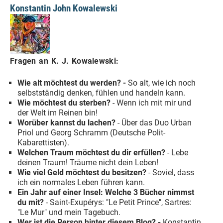
Konstantin John Kowalewski
Fragen an K. J. Kowalewski:
Wie alt möchtest du werden? -
So alt, wie ich noch
selbstständig denken, fühlen und handeln kann.
Wie möchtest du sterben?
- Wenn ich mit mir und
der Welt im Reinen bin!
Worüber kannst du lachen?
- Über das Duo Urban
Priol und Georg Schramm (Deutsche Polit-
Kabarettisten).
Welchen Traum möchtest du dir erfüllen?
- Lebe
deinen Traum! Träume nicht dein Leben!
Wie viel Geld möchtest du besitzen?
- Soviel, dass
ich ein normales Leben führen kann.
Ein Jahr auf einer Insel: Welche 3 Bücher nimmst
du mit?
- Saint-Exupérys: "Le Petit Prince", Sartres:
"Le Mur" und mein Tagebuch.
Wer ist die Person hinter diesem Blog? -
Konstantin