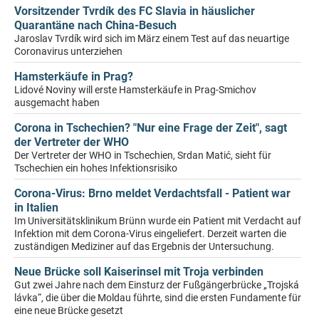
Vorsitzender Tvrdík des FC Slavia in häuslicher
Quarantäne nach China-Besuch
Jaroslav Tvrdík wird sich im März einem Test auf das neuartige
Coronavirus unterziehen
Hamsterkäufe in Prag?
Lidové Noviny will erste Hamsterkäufe in Prag-Smichov
ausgemacht haben
Corona in Tschechien? "Nur eine Frage der Zeit", sagt
der Vertreter der WHO
Der Vertreter der WHO in Tschechien, Srdan Matić, sieht für
Tschechien ein hohes Infektionsrisiko
Corona-Virus: Brno meldet Verdachtsfall - Patient war
in Italien
Im Universitätsklinikum Brünn wurde ein Patient mit Verdacht auf
Infektion mit dem Corona-Virus eingeliefert. Derzeit warten die
zuständigen Mediziner auf das Ergebnis der Untersuchung.
Neue Brücke soll Kaiserinsel mit Troja verbinden
Gut zwei Jahre nach dem Einsturz der Fußgängerbrücke „Trojská
lávka“, die über die Moldau führte, sind die ersten Fundamente für
eine neue Brücke gesetzt