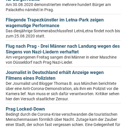
Am 30.08.2020 demonstrierten mehrere hundert Bürger am
Palackého náměstí in Prag.
Fliegende Trapezkünstler im Letna-Park zeigen
wagemutige Performance
Das diesjährige Sommerabschlussfest LetniLetna findet noch bis
zum 25.08.2020 statt.
Flug nach Prag - Drei Männer nach Landung wegen des
Singens von Nazi-Liedern verhaftet
Am vergangenen Freitag sangen drei Männer in einer Maschine
von Düsseldorf nach Prag Nazi-Lieder.
Journalist in Deutschland erhält Anzeige wegen
Filmens eines Polizisten
Der Journalist und Blogger Thomas B. aus München berichtete
über eine Anti-Corona-Demonstration, als ihm ein Polizist vor die
Kamera lief. Nun muss er sich dafür verantworten. Kritiker sehen
hier den Versuch staatlicher Zensur.
Prag Locked-Down
Bedingt durch die Corona-Krise verschwanden die touristischen
Menschenmassen förmlich über Nacht. Zutage kam der Zauber
einer Stadt, der schon fast vergessen schien. Eine Gelegenheit für