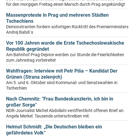
für den morgigen Freitag einen Marsch durch Prag angekündigt
Massenproteste in Prag und mehreren Städten
Tschechiens
Demonstranten fordern sofortigen Rücktritt des Premierministers
Andrej Babiš´s
Vor 100 Jahren wurde die Erste Tschechoslowakische
Republik gegründet
Am Bahnhof Prag-Dejvice werden zur Stunde die Feierlichkeiten
zum Jahrestag vorbereitet
Wahlfragen: Interview mit Petr Píša – Kandidat Der
Grünen (Strana zelených)
Am 5. und 6. Oktober sind Kommunal- und Senatswahlen in
Tschechien
Nach Chemnitz: "Frau Bundeskanzlerin, ich bin in
großer Sorge"
NDR-Journalist Michel Abdollahi veröffentlicht offenen Brief an
Angela Merkel. Tausende unterschreiben mit.
Helmut Schmidt: „Die Deutschen bleiben ein
gefährdetes Volk“