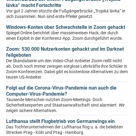
lávka“ macht Fortschritte
Vor gut 2 Jahren stürzte die Fußgängerbrücke „Trojská lávka“ in
sich zusammen. Nun sind erste Pfeiler gesetzt.
Windows-Konten über Schwachstelle in Zoom gehackt
Spiegel Online berichtet über massenweisen Hack, der durch
einen Exploit in der Konferenz-App. Zoom durchgeführt wurde.
Zoom: 530.000 Nutzerkonten gehackt und im Darknet
feilgeboten
Die Skandalserie um den Video-Chat-Anbieter Zoom reißt nicht
ab. Doch noch immer zwingen sorglose Lehrkräfte ihre Schüler in
Zoom-Konferenzen. Dabei gibt es kostenlose Alternativen zu dem
teuren US-Anbeiter.
Folgt auf die Corona-Virus-Pandemie nun auch die
Computer-Virus-Pandemie?
Tausende Menschen nutzten Zoom-Meetings. Doch
Sicherheitsexperten und Staatsanwaltschaft sind alarmiert. Wir
zeigen sichere Alternativen.
Lufthansa stellt Flugbetrieb von Germanwings ein
Das Tochterunternehmen der Lufthansa flog u. a. die beliebten
Strecken Prag - Köln und Prag - Hamburg.