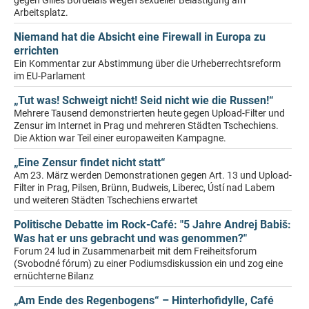
gegen Gilles Bordelais wegen sexueller Belästigung am
Arbeitsplatz.
Niemand hat die Absicht eine Firewall in Europa zu
errichten
Ein Kommentar zur Abstimmung über die Urheberrechtsreform
im EU-Parlament
„Tut was! Schweigt nicht! Seid nicht wie die Russen!“
Mehrere Tausend demonstrierten heute gegen Upload-Filter und
Zensur im Internet in Prag und mehreren Städten Tschechiens.
Die Aktion war Teil einer europaweiten Kampagne.
„Eine Zensur findet nicht statt“
Am 23. März werden Demonstrationen gegen Art. 13 und Upload-
Filter in Prag, Pilsen, Brünn, Budweis, Liberec, Ústí nad Labem
und weiteren Städten Tschechiens erwartet
Politische Debatte im Rock-Café: "5 Jahre Andrej Babiš:
Was hat er uns gebracht und was genommen?"
Forum 24 lud in Zusammenarbeit mit dem Freiheitsforum
(Svobodné fórum) zu einer Podiumsdiskussion ein und zog eine
ernüchterne Bilanz
„Am Ende des Regenbogens“ – Hinterhofidylle, Café