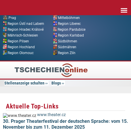
Direkt zum Inhalt
Prag
Mittelböhmen
Region Ústí nad Labem
Region Liberec
Region Hradec Králové
Region Pardubice
Mährisch-Schlesien
Region Karlsbad
Region Pilsen
Südböhmen
Region Hochland
Südmähren
Region Olomouc
Region Zlín
Tschechien
Online
Stellenanzeige schalten
Blogs
Aktuelle Top-Links
www.theater.cz
30. Prager Theaterfestival der deutschen Sprache: vom 15.
November bis zum 11. Dezember 2025