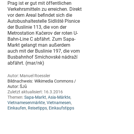
Prag ist er gut mit öffentlichen
Verkehrsmitteln zu erreichen. Direkt
vor dem Areal befindet sich die
Autobushaltestelle Sídliště Písnice
der Buslinie 113, die von der
Metrostation Kačerov der roten U-
Bahn-Line C abfährt. Zum Sapa-
Markt gelangt man außerdem
auch mit der Buslinie 197, die vom
Busbahnhof Smíchovské nádraží
abfährt. (mar/nk)
Autor:
Manuel Roessler
Bildnachweis:
Wikimedia Commons /
Autor: ŠJů
Zuletzt aktualisiert:
16.3.2016
Themen:
Sapa-Markt
,
Asia-Märkte
,
Vietnamesenmärkte
,
Vietnamesen
,
Einkaufen
,
Reisetipps
,
Einkaufstipps