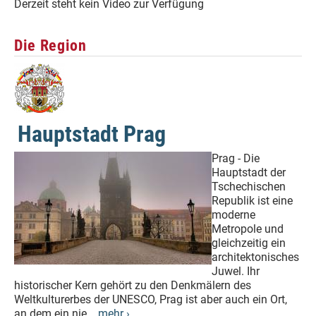
Derzeit steht kein Video zur Verfügung
Die Region
Hauptstadt Prag
Prag - Die
Hauptstadt der
Tschechischen
Republik ist eine
moderne
Metropole und
gleichzeitig ein
architektonisches
Juwel. Ihr
historischer Kern gehört zu den Denkmälern des
Weltkulturerbes der UNESCO, Prag ist aber auch ein Ort,
an dem ein nie...
mehr ›