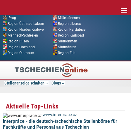
Direkt zum Inhalt
Prag
Mittelböhmen
Region Ústí nad Labem
Region Liberec
Region Hradec Králové
Region Pardubice
Mährisch-Schlesien
Region Karlsbad
Region Pilsen
Südböhmen
Region Hochland
Südmähren
Region Olomouc
Region Zlín
Tschechien
Online
Stellenanzeige schalten
Blogs
Aktuelle Top-Links
www.interprace.cz
interpráce - die deutsch-tschechische Stellenbörse für
Fachkräfte und Personal aus Tschechien