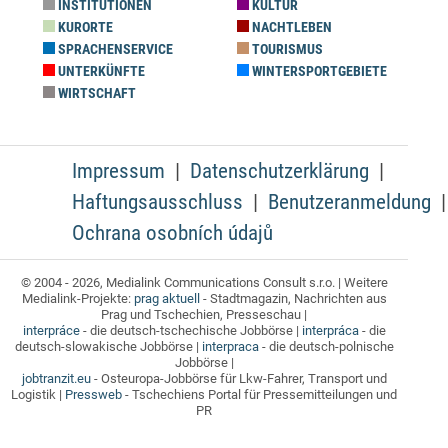
INSTITUTIONEN
KULTUR
KURORTE
NACHTLEBEN
SPRACHENSERVICE
TOURISMUS
UNTERKÜNFTE
WINTERSPORTGEBIETE
WIRTSCHAFT
Impressum
Datenschutzerklärung
Haftungsausschluss
Benutzeranmeldung
Ochrana osobních údajů
© 2004 - 2026, Medialink Communications Consult s.r.o. | Weitere
Medialink-Projekte:
prag aktuell
- Stadtmagazin, Nachrichten aus
Prag und Tschechien, Presseschau |
interpráce
- die deutsch-tschechische Jobbörse |
interpráca
- die
deutsch-slowakische Jobbörse |
interpraca
- die deutsch-polnische
Jobbörse |
jobtranzit.eu
- Osteuropa-Jobbörse für Lkw-Fahrer, Transport und
Logistik |
Pressweb
- Tschechiens Portal für Pressemitteilungen und
PR