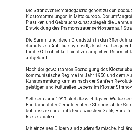
Die Strahover Gemäldegalerie gehört zu den bedeu
Klostersammlungen in Mitteleuropa. Der umfangrei
Plastiken und Gebrauchskunst spiegelt die Jahrhun
Entwicklung des Prämonstratenserklosters auf Stra
Die Sammlung, deren Grundstein in den 30er Jahre
damals von Abt Hieronymus II, Josef Zeidler gelegt
für die Öffentlichkeit nicht zugänglichen Räumlich
aufgebaut.
Nach der gewaltsamen Beendigung des Klosterlebe
kommunistische Regime im Jahr 1950 und dem Aus
Kunstsammlung kam es nach der Sanften Revoluti
geistigen und kulturellen Lebens im Kloster Strahov
Seit dem Jahr 1993 sind die wichtigsten Werke der 
Fundament der Gemäldegalerie Strahov ist die Sam
böhmischen und mitteleuropäischen Gotik, Rudolfi
Rokokomalerei.
Mit einzelnen Bildern sind zudem flämische, hollän