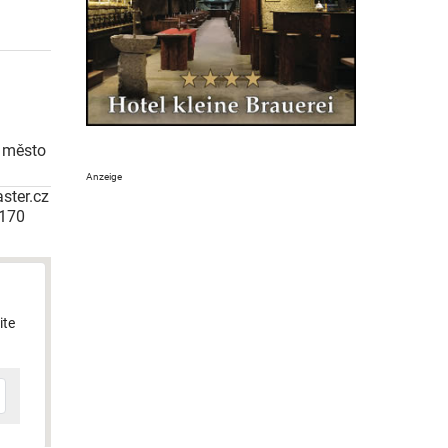
í město
ster.cz
 170
ite