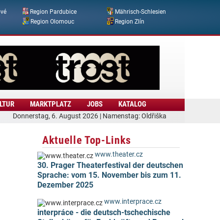
ové
Region Pardubice
Mährisch-Schlesien
Region Olomouc
Region Zlín
LTUR
MARKTPLATZ
JOBS
KATALOG
Donnerstag, 6. August 2026 | Namenstag: Oldřiška
Aktuelle Top-Links
www.theater.cz
30. Prager Theaterfestival der deutschen
Sprache: vom 15. November bis zum 11.
Dezember 2025
www.interprace.cz
interpráce - die deutsch-tschechische