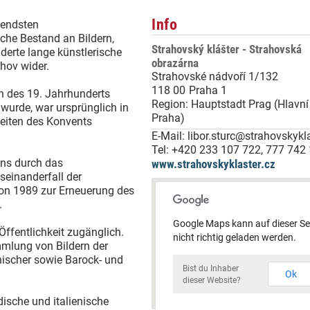
Info
tendsten
che Bestand an Bildern,
Strahovský klášter - Strahovská
derte lange künstlerische
obrazárna
hov wider.
Strahovské nádvoří 1/132
118 00
Praha 1
n des 19. Jahrhunderts
Region:
Hauptstadt Prag (Hlavn
 wurde, war ursprünglich in
Praha)
keiten des Konvents
E-Mail:
libor.sturc@strahovskykla
Tel:
+420 233 107 722, 777 742
ns durch das
www.strahovskyklaster.cz
einanderfall der
on 1989 zur Erneuerung des
.
Google Maps kann auf dieser Se
Öffentlichkeit zugänglich.
nicht richtig geladen werden.
mlung von Bildern der
nischer sowie Barock- und
Bist du Inhaber
Ok
dieser Website?
dische und italienische