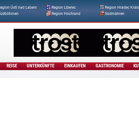
Direkt zum Inhalt
egion Ústí nad Labem
Region Liberec
Region Hradec Král
Südböhmen
Region Hochland
Südmähren
REISE
UNTERKÜNFTE
EINKAUFEN
GASTRONOMIE
KU