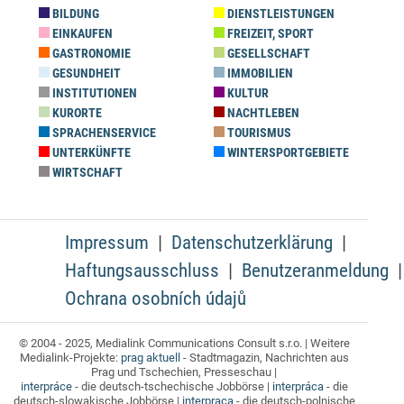
BILDUNG
DIENSTLEISTUNGEN
EINKAUFEN
FREIZEIT, SPORT
GASTRONOMIE
GESELLSCHAFT
GESUNDHEIT
IMMOBILIEN
INSTITUTIONEN
KULTUR
KURORTE
NACHTLEBEN
SPRACHENSERVICE
TOURISMUS
UNTERKÜNFTE
WINTERSPORTGEBIETE
WIRTSCHAFT
Impressum
Datenschutzerklärung
Haftungsausschluss
Benutzeranmeldung
Ochrana osobních údajů
© 2004 - 2025, Medialink Communications Consult s.r.o. | Weitere
Medialink-Projekte:
prag aktuell
- Stadtmagazin, Nachrichten aus
Prag und Tschechien, Presseschau |
interpráce
- die deutsch-tschechische Jobbörse |
interpráca
- die
deutsch-slowakische Jobbörse |
interpraca
- die deutsch-polnische