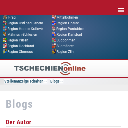
Direkt zum Inhalt
Prag
Mittelböhmen
Region Ústí nad Labem
Region Liberec
Region Hradec Králové
Region Pardubice
Mährisch-Schlesien
Region Karlsbad
Region Pilsen
Südböhmen
Region Hochland
Südmähren
Region Olomouc
Region Zlín
Tschechien
Online
Stellenanzeige schalten
Blogs
Blogs
Der Autor