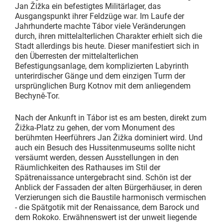
Jan Žižka ein befestigtes Militärlager, das
Ausgangspunkt ihrer Feldzüge war. Im Laufe der
Jahrhunderte machte Tábor viele Veränderungen
durch, ihren mittelalterlichen Charakter erhielt sich die
Stadt allerdings bis heute. Dieser manifestiert sich in
den Überresten der mittelalterlichen
Befestigungsanlage, dem komplizierten Labyrinth
unterirdischer Gänge und dem einzigen Turm der
ursprünglichen Burg Kotnov mit dem anliegendem
Bechyně-Tor.
Nach der Ankunft in Tábor ist es am besten, direkt zum
Žižka-Platz zu gehen, der vom Monument des
berühmten Heerführers Jan Žižka dominiert wird. Und
auch ein Besuch des Hussitenmuseums sollte nicht
versäumt werden, dessen Ausstellungen in den
Räumlichkeiten des Rathauses im Stil der
Spätrenaissance untergebracht sind. Schön ist der
Anblick der Fassaden der alten Bürgerhäuser, in deren
Verzierungen sich die Baustile harmonisch vermischen
- die Spätgotik mit der Renaissance, dem Barock und
dem Rokoko. Erwähnenswert ist der unweit liegende