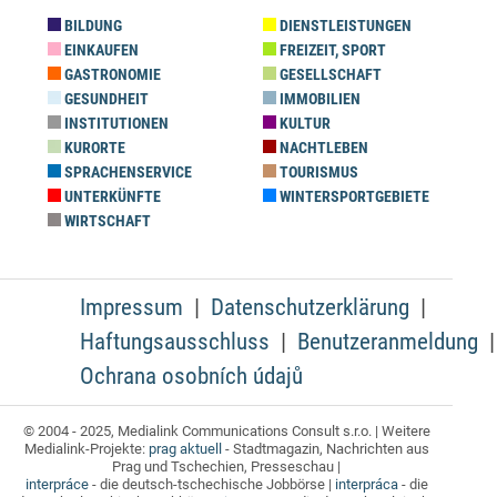
BILDUNG
DIENSTLEISTUNGEN
EINKAUFEN
FREIZEIT, SPORT
GASTRONOMIE
GESELLSCHAFT
GESUNDHEIT
IMMOBILIEN
INSTITUTIONEN
KULTUR
KURORTE
NACHTLEBEN
SPRACHENSERVICE
TOURISMUS
UNTERKÜNFTE
WINTERSPORTGEBIETE
WIRTSCHAFT
Impressum
Datenschutzerklärung
Haftungsausschluss
Benutzeranmeldung
Ochrana osobních údajů
© 2004 - 2025, Medialink Communications Consult s.r.o. | Weitere
Medialink-Projekte:
prag aktuell
- Stadtmagazin, Nachrichten aus
Prag und Tschechien, Presseschau |
interpráce
- die deutsch-tschechische Jobbörse |
interpráca
- die