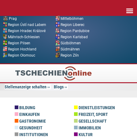
Direkt zum Inhalt
Prag
Mittelböhmen
Region Ústí nad Labem
Region Liberec
Region Hradec Králové
Region Pardubice
Mährisch-Schlesien
Region Karlsbad
Region Pilsen
Südböhmen
Region Hochland
Südmähren
Region Olomouc
Region Zlín
Tschechien
Online
Stellenanzeige schalten
Blogs
BILDUNG
DIENSTLEISTUNGEN
EINKAUFEN
FREIZEIT, SPORT
GASTRONOMIE
GESELLSCHAFT
GESUNDHEIT
IMMOBILIEN
INSTITUTIONEN
KULTUR